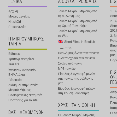
ΓΕΝΙΚΑ
ΑΙΘΟΥΣΑ ΠΡΟΒΟΛΗΣ
BIG
Αρχική
Ταινίες Μικρού Μήκους από
1. B
τη συλλογή μας
Shor
Μικρές αγγελίες
Ταινίες Μικρού Μήκους από
2. B
Η t-shOrt
τη Χρυσή Ταινιοθήκη
Shor
Επικοινωνία
201
Ταινίες Μικρού Μήκους από
το Web
3. B
Η ΜΙΚΡΟΥ ΜΗΚΟΥΣ
Κοτ
Short Films in English
ΤΑΙΝΙΑ
Είσο
στις
Περιλήψεις όλων των ταινιών
Ειδήσεις
μας
Όλα τα σχόλια των ταινιών
Τράπεζα σεναρίων
Παρα
Σχόλια ανά ταινία
Trailers
MP3 ταινιών
Ιστορικές αναφορές
BIG
Είσοδος & εγγραφή μελών
ΒΗΜΑτάκια
ONL
στις ταινίες της συλλογής
Ξέρετε ότι...
FES
μας
Διάσημοι στην Ταινία
Είσοδος & εγγραφή μελών
Μικρού Μήκους
Αίτη
στη Χρυσή Ταινιοθήκη
Ραδιοφωνικές εκπομπές
Κανο
Προτάσεις για το site
Πλη
ΧΡΥΣΗ ΤΑΙΝΙΟΘΗΚΗ
Ιστο
ΒΑΣΗ ΔΕΔΟΜΕΝΩΝ
Οι τα
Οι Ταινίες Μικρού Μήκους