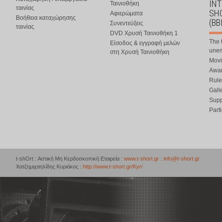
IN
Ταινιοθήκη
ταινίας
SHO
Αφιερώματα
Βοήθεια καταχώρησης
(BB
Συνεντεύξεις
ταινίας
DVD Χρυσή Ταινιοθήκη 1
The 
Είσοδος & εγγραφή μελών
une
στη Χρυσή Ταινιοθήκη
Movi
Awar
Rule
Gall
Supp
Part
t-shOrt : Αστική Μη Κερδοσκοπική Εταιρεία :
www.t-short.gr
:
info@t-short.gr
Χατζημιχαηλίδης Κυριάκος :
http://www.t-short.gr/Kyr/