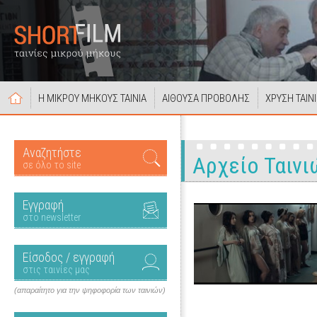
Η ΜΙΚΡΟΥ ΜΗΚΟΥΣ ΤΑΙΝΙΑ
ΑΙΘΟΥΣΑ ΠΡΟΒΟΛΗΣ
ΧΡΥΣΗ ΤΑΙΝ
Αναζητήστε
Αρχείο Ταινι
σε όλο το site
Εγγραφή
στο newsletter
Είσοδος / εγγραφή
στις ταινίες μας
(απαραίτητο για την ψηφοφορία των ταινιών)