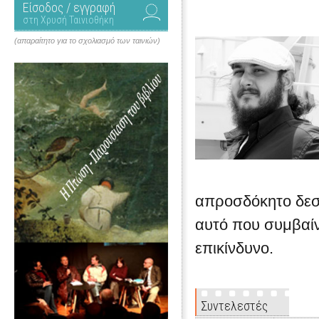
Είσοδος / εγγραφή
στη Χρυσή Ταινιοθήκη
(απαραίτητο για το σχολιασμό των ταινιών)
απροσδόκητο δεσμ
αυτό που συμβαίν
επικίνδυνο.
Συντελεστές