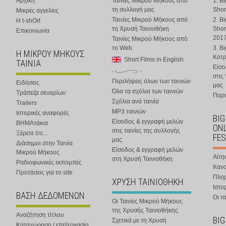
Αρχική
Ταινίες Μικρού Μήκους από
1. B
τη συλλογή μας
Shor
Μικρές αγγελίες
Ταινίες Μικρού Μήκους από
2. B
Η t-shOrt
τη Χρυσή Ταινιοθήκη
Shor
Επικοινωνία
201
Ταινίες Μικρού Μήκους από
το Web
3. B
Η ΜΙΚΡΟΥ ΜΗΚΟΥΣ
Κοτ
Short Films in English
ΤΑΙΝΙΑ
Είσο
στις
Περιλήψεις όλων των ταινιών
Ειδήσεις
μας
Όλα τα σχόλια των ταινιών
Τράπεζα σεναρίων
Παρα
Σχόλια ανά ταινία
Trailers
MP3 ταινιών
Ιστορικές αναφορές
BIG
Είσοδος & εγγραφή μελών
ΒΗΜΑτάκια
ONL
στις ταινίες της συλλογής
Ξέρετε ότι...
FES
μας
Διάσημοι στην Ταινία
Είσοδος & εγγραφή μελών
Μικρού Μήκους
Αίτη
στη Χρυσή Ταινιοθήκη
Ραδιοφωνικές εκπομπές
Κανο
Προτάσεις για το site
Πλη
ΧΡΥΣΗ ΤΑΙΝΙΟΘΗΚΗ
Ιστο
ΒΑΣΗ ΔΕΔΟΜΕΝΩΝ
Οι τα
Οι Ταινίες Μικρού Μήκους
της Χρυσής Ταινιοθήκης
Αναζήτηση τίτλου
BIG
Σχετικά με τη Χρυσή
Καταχώρηση / επεξεργασία