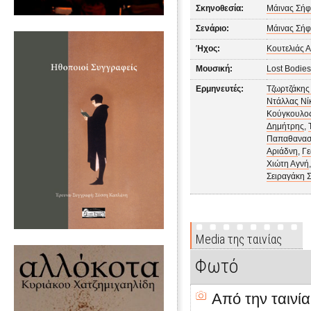
Σκηνοθεσία:
Μάινας Σή
Σενάριο:
Μάινας Σή
Ήχος:
Κουτελιάς 
Μουσική:
Lost Bodie
Ερμηνευτές:
Τζωρτζάκης
Ντάλλας Νί
Κούγκουλος
Δημήτρης
,
Παπαθανασί
Αριάδνη
,
Γε
Χιώτη Αγνή
Σειραγάκη 
Media της ταινίας
Φωτό
Από την ταινία