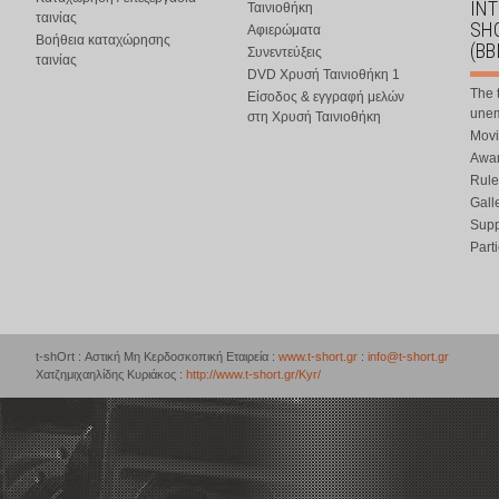
IN
Ταινιοθήκη
ταινίας
SHO
Αφιερώματα
Βοήθεια καταχώρησης
(BB
Συνεντεύξεις
ταινίας
DVD Χρυσή Ταινιοθήκη 1
The 
Είσοδος & εγγραφή μελών
une
στη Χρυσή Ταινιοθήκη
Movi
Awar
Rule
Gall
Supp
Part
t-shOrt : Αστική Μη Κερδοσκοπική Εταιρεία :
www.t-short.gr
:
info@t-short.gr
Χατζημιχαηλίδης Κυριάκος :
http://www.t-short.gr/Kyr/