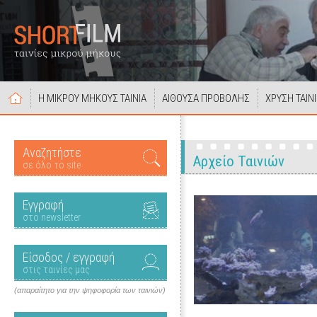
Η ΜΙΚΡΟΥ ΜΗΚΟΥΣ ΤΑΙΝΙΑ
ΑΙΘΟΥΣΑ ΠΡΟΒΟΛΗΣ
ΧΡΥΣΗ ΤΑΙΝ
Αναζητήστε
Αρχείο Ταινιών
σε όλο το site
Εγγραφή
στο newsletter
Είσοδος / εγγραφή
στις ταινίες μας
(απαραίτητο για την ψηφοφορία των ταινιών)