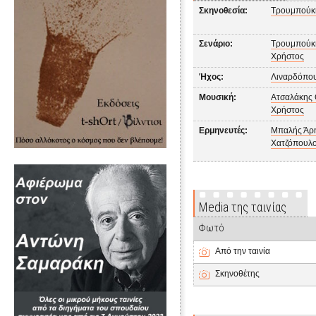
Σκηνοθεσία:
Τρουμπούκ
Σενάριο:
Τρουμπούκ
Χρήστος
Ήχος:
Λιναρδόπου
Μουσική:
Ατσαλάκης 
Χρήστος
Ερμηνευτές:
Μπαλής Άρ
Χατζόπουλο
Media της ταινίας
Φωτό
Από την ταινία
Σκηνοθέτης