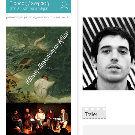
Είσοδος / εγγραφή
στη Χρυσή Ταινιοθήκη
(απαραίτητο για το σχολιασμό των ταινιών)
Trailer