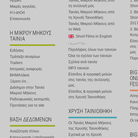
Αρχική
Ταινίες Μικρού Μήκους από
1. B
τη συλλογή μας
Shor
Μικρές αγγελίες
Ταινίες Μικρού Μήκους από
2. B
Η t-shOrt
τη Χρυσή Ταινιοθήκη
Shor
Επικοινωνία
201
Ταινίες Μικρού Μήκους από
το Web
3. B
Η ΜΙΚΡΟΥ ΜΗΚΟΥΣ
Κοτ
Short Films in English
ΤΑΙΝΙΑ
Είσο
στις
Περιλήψεις όλων των ταινιών
Ειδήσεις
μας
Όλα τα σχόλια των ταινιών
Τράπεζα σεναρίων
Παρα
Σχόλια ανά ταινία
Trailers
MP3 ταινιών
Ιστορικές αναφορές
BIG
Είσοδος & εγγραφή μελών
ΒΗΜΑτάκια
ONL
στις ταινίες της συλλογής
Ξέρετε ότι...
FES
μας
Διάσημοι στην Ταινία
Είσοδος & εγγραφή μελών
Μικρού Μήκους
Αίτη
στη Χρυσή Ταινιοθήκη
Ραδιοφωνικές εκπομπές
Κανο
Προτάσεις για το site
Πλη
ΧΡΥΣΗ ΤΑΙΝΙΟΘΗΚΗ
Ιστο
ΒΑΣΗ ΔΕΔΟΜΕΝΩΝ
Οι τα
Οι Ταινίες Μικρού Μήκους
της Χρυσής Ταινιοθήκης
Αναζήτηση τίτλου
BIG
Σχετικά με τη Χρυσή
Καταχώρηση / επεξεργασία