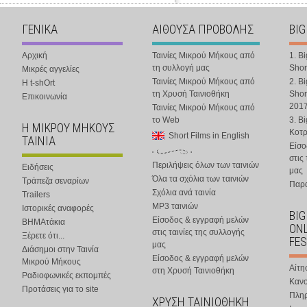
ΓΕΝΙΚΑ
ΑΙΘΟΥΣΑ ΠΡΟΒΟΛΗΣ
BIG
Αρχική
Ταινίες Μικρού Μήκους από
1. B
τη συλλογή μας
Shor
Μικρές αγγελίες
Ταινίες Μικρού Μήκους από
2. B
Η t-shOrt
τη Χρυσή Ταινιοθήκη
Shor
Επικοινωνία
201
Ταινίες Μικρού Μήκους από
το Web
3. B
Η ΜΙΚΡΟΥ ΜΗΚΟΥΣ
Κοτ
Short Films in English
ΤΑΙΝΙΑ
Είσο
στις
Περιλήψεις όλων των ταινιών
Ειδήσεις
μας
Όλα τα σχόλια των ταινιών
Τράπεζα σεναρίων
Παρα
Σχόλια ανά ταινία
Trailers
MP3 ταινιών
Ιστορικές αναφορές
BIG
Είσοδος & εγγραφή μελών
ΒΗΜΑτάκια
ONL
στις ταινίες της συλλογής
Ξέρετε ότι...
FES
μας
Διάσημοι στην Ταινία
Είσοδος & εγγραφή μελών
Μικρού Μήκους
Αίτη
στη Χρυσή Ταινιοθήκη
Ραδιοφωνικές εκπομπές
Κανο
Προτάσεις για το site
Πλη
ΧΡΥΣΗ ΤΑΙΝΙΟΘΗΚΗ