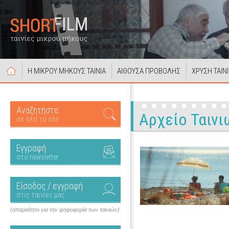
Η ΜΙΚΡΟΥ ΜΗΚΟΥΣ ΤΑΙΝΙΑ
ΑΙΘΟΥΣΑ ΠΡΟΒΟΛΗΣ
ΧΡΥΣΗ ΤΑΙΝ
Αναζητήστε
Αρχείο Ταινι
σε όλο το site
Εγγραφή
στο newsletter
Είσοδος / εγγραφή
στις ταινίες μας
(απαραίτητο για την ψηφοφορία των ταινιών)