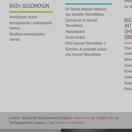
Ιστο
ΒΑΣΗ ΔΕΔΟΜΕΝΩΝ
Οι τα
Οι Ταινίες Μικρού Μήκους
της Χρυσής Ταινιοθήκης
Αναζήτηση τίτλου
BIG
Σχετικά με τη Χρυσή
Καταχώρηση / επεξεργασία
IN
Ταινιοθήκη
ταινίας
SHO
Αφιερώματα
Βοήθεια καταχώρησης
(BB
Συνεντεύξεις
ταινίας
DVD Χρυσή Ταινιοθήκη 1
The 
Είσοδος & εγγραφή μελών
une
στη Χρυσή Ταινιοθήκη
Movi
Awar
Rule
Gall
Supp
Part
t-shOrt : Αστική Μη Κερδοσκοπική Εταιρεία :
www.t-short.gr
:
info@t-short.gr
Χατζημιχαηλίδης Κυριάκος :
http://www.t-short.gr/Kyr/