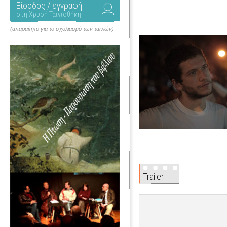
Είσοδος / εγγραφή
στη Χρυσή Ταινιοθήκη
(απαραίτητο για το σχολιασμό των ταινιών)
Trailer