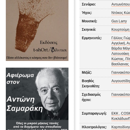
Σενάριο:
Αντωνόπου
Ήχος:
Ντόκος Κώ
Μουσική:
Gus Larry
Σκηνικά:
Κουρτούμη
Ερμηνευτές:
Γάλλος Γιώ
Αγγελική
,
Α
Βάρδα Μάγ
Λατουσάκη 
Κώστας
,
Πί
Βασίλαινας
Μιξάζ:
Γιαννακόπο
Βοηθός
Αυγουστίδη
Σκηνοθέτη:
Σχεδιασμός
Γιαννακόπο
ήχου:
Συμπαραγωγή:
ΕΚΚ
,
COS
Κυκλάδων/Π
Ηλεκτρολόγος:
Καρποδίνης