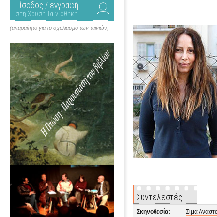
Είσοδος / εγγραφή
στη Χρυσή Ταινιοθήκη
(απαραίτητο για το σχολιασμό των ταινιών)
Συντελεστές
Σκηνοθεσία:
Σίμα Αναστ