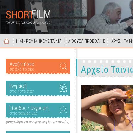
Η ΜΙΚΡΟΥ ΜΗΚΟΥΣ ΤΑΙΝΙΑ
ΑΙΘΟΥΣΑ ΠΡΟΒΟΛΗΣ
ΧΡΥΣΗ ΤΑΙΝ
Αναζητήστε
Αρχείο Ταινι
σε όλο το site
Εγγραφή
στο newsletter
Είσοδος / εγγραφή
στις ταινίες μας
(απαραίτητο για την ψηφοφορία των ταινιών)