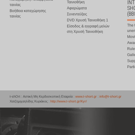
IN
Ταινιοθήκη
ταινίας
SHO
Αφιερώματα
Βοήθεια καταχώρησης
(BB
Συνεντεύξεις
ταινίας
DVD Χρυσή Ταινιοθήκη 1
The 
Είσοδος & εγγραφή μελών
une
στη Χρυσή Ταινιοθήκη
Movi
Awar
Rule
Gall
Supp
Part
t-shOrt : Αστική Μη Κερδοσκοπική Εταιρεία :
www.t-short.gr
:
info@t-short.gr
Χατζημιχαηλίδης Κυριάκος :
http://www.t-short.gr/Kyr/