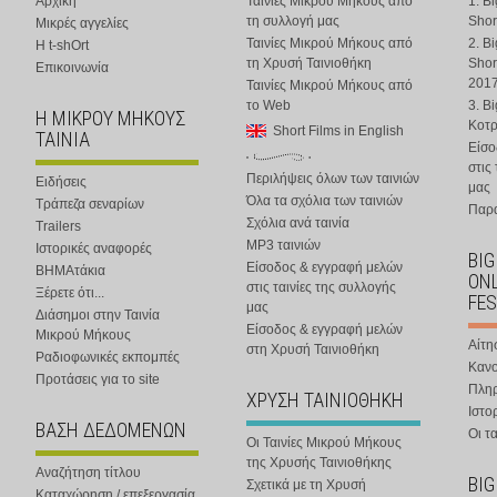
Αρχική
Ταινίες Μικρού Μήκους από
1. B
τη συλλογή μας
Shor
Μικρές αγγελίες
Ταινίες Μικρού Μήκους από
2. B
Η t-shOrt
τη Χρυσή Ταινιοθήκη
Shor
Επικοινωνία
201
Ταινίες Μικρού Μήκους από
το Web
3. B
Η ΜΙΚΡΟΥ ΜΗΚΟΥΣ
Κοτ
Short Films in English
ΤΑΙΝΙΑ
Είσο
στις
Περιλήψεις όλων των ταινιών
Ειδήσεις
μας
Όλα τα σχόλια των ταινιών
Τράπεζα σεναρίων
Παρα
Σχόλια ανά ταινία
Trailers
MP3 ταινιών
Ιστορικές αναφορές
BIG
Είσοδος & εγγραφή μελών
ΒΗΜΑτάκια
ONL
στις ταινίες της συλλογής
Ξέρετε ότι...
FES
μας
Διάσημοι στην Ταινία
Είσοδος & εγγραφή μελών
Μικρού Μήκους
Αίτη
στη Χρυσή Ταινιοθήκη
Ραδιοφωνικές εκπομπές
Κανο
Προτάσεις για το site
Πλη
ΧΡΥΣΗ ΤΑΙΝΙΟΘΗΚΗ
Ιστο
ΒΑΣΗ ΔΕΔΟΜΕΝΩΝ
Οι τα
Οι Ταινίες Μικρού Μήκους
της Χρυσής Ταινιοθήκης
Αναζήτηση τίτλου
BIG
Σχετικά με τη Χρυσή
Καταχώρηση / επεξεργασία