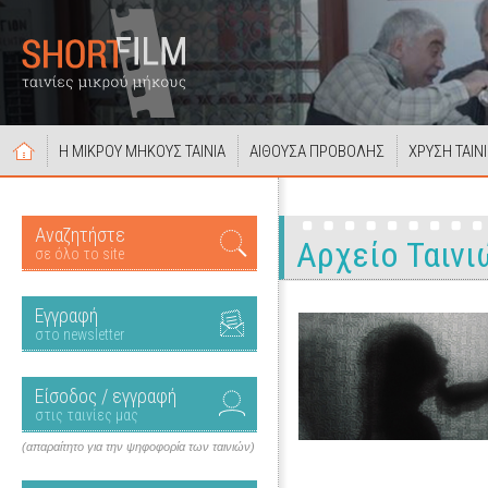
Η ΜΙΚΡΟΥ ΜΗΚΟΥΣ ΤΑΙΝΙΑ
ΑΙΘΟΥΣΑ ΠΡΟΒΟΛΗΣ
ΧΡΥΣΗ ΤΑΙΝ
Αναζητήστε
Αρχείο Ταινι
σε όλο το site
Εγγραφή
στο newsletter
Είσοδος / εγγραφή
στις ταινίες μας
(απαραίτητο για την ψηφοφορία των ταινιών)