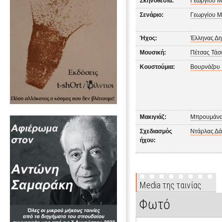
Σκηνοθεσία:
Γεωργίου Μ
Σενάριο:
Γεωργίου Μ
Ήχος:
Έλληνας Δ
Μουσική:
Πέτσας Τάσ
Κουστούμια:
Βουρνάζου 
Μακιγιάζ:
Μπρουμάνα
Σχεδιασμός
Ντάρλας Δά
ήχου:
Media της ταινίας
Φωτό