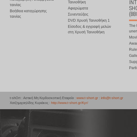
IN
Ταινιοθήκη
ταινίας
SHO
Αφιερώματα
Βοήθεια καταχώρησης
(BB
Συνεντεύξεις
ταινίας
DVD Χρυσή Ταινιοθήκη 1
The 
Είσοδος & εγγραφή μελών
une
στη Χρυσή Ταινιοθήκη
Movi
Awar
Rule
Gall
Supp
Part
t-shOrt : Αστική Μη Κερδοσκοπική Εταιρεία :
www.t-short.gr
:
info@t-short.gr
Χατζημιχαηλίδης Κυριάκος :
http://www.t-short.gr/Kyr/