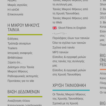
Αρχική
Ταινίες Μικρού Μήκους από
1. B
τη συλλογή μας
Shor
Μικρές αγγελίες
Ταινίες Μικρού Μήκους από
2. B
Η t-shOrt
τη Χρυσή Ταινιοθήκη
Shor
Επικοινωνία
201
Ταινίες Μικρού Μήκους από
το Web
3. B
Η ΜΙΚΡΟΥ ΜΗΚΟΥΣ
Κοτ
Short Films in English
ΤΑΙΝΙΑ
Είσο
στις
Περιλήψεις όλων των ταινιών
Ειδήσεις
μας
Όλα τα σχόλια των ταινιών
Τράπεζα σεναρίων
Παρα
Σχόλια ανά ταινία
Trailers
MP3 ταινιών
Ιστορικές αναφορές
BIG
Είσοδος & εγγραφή μελών
ΒΗΜΑτάκια
ONL
στις ταινίες της συλλογής
Ξέρετε ότι...
FES
μας
Διάσημοι στην Ταινία
Είσοδος & εγγραφή μελών
Μικρού Μήκους
Αίτη
στη Χρυσή Ταινιοθήκη
Ραδιοφωνικές εκπομπές
Κανο
Προτάσεις για το site
Πλη
ΧΡΥΣΗ ΤΑΙΝΙΟΘΗΚΗ
Ιστο
ΒΑΣΗ ΔΕΔΟΜΕΝΩΝ
Οι τα
Οι Ταινίες Μικρού Μήκους
της Χρυσής Ταινιοθήκης
Αναζήτηση τίτλου
BIG
Σχετικά με τη Χρυσή
Καταχώρηση / επεξεργασία