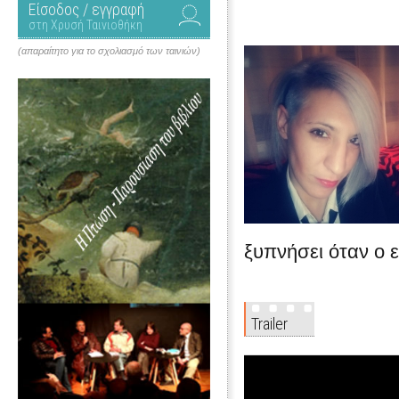
Είσοδος / εγγραφή
στη Χρυσή Ταινιοθήκη
(απαραίτητο για το σχολιασμό των ταινιών)
ξυπνήσει όταν ο ε
Trailer