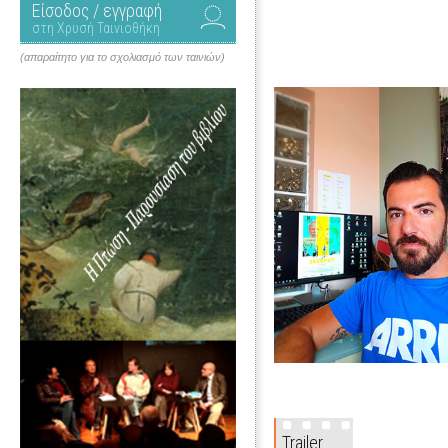
Είσοδος / εγγραφή
στη Χρυσή Ταινιοθήκη
(απαραίτητο για το σχολιασμό των ταινιών)
Trailer