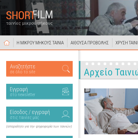
Η ΜΙΚΡΟΥ ΜΗΚΟΥΣ ΤΑΙΝΙΑ
ΑΙΘΟΥΣΑ ΠΡΟΒΟΛΗΣ
ΧΡΥΣΗ ΤΑΙΝ
Αναζητήστε
Αρχείο Ταινι
σε όλο το site
Εγγραφή
στο newsletter
Είσοδος / εγγραφή
στις ταινίες μας
(απαραίτητο για την ψηφοφορία των ταινιών)