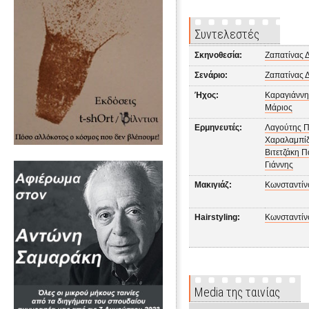
Συντελεστές
Σκηνοθεσία:
Ζαπατίνας 
Σενάριο:
Ζαπατίνας 
Ήχος:
Καραγιάννη
Μάριος
Ερμηνευτές:
Λαγούτης Π
Χαραλαμπίδ
Βιτετζάκη 
Γιάννης
Μακιγιάζ:
Κωνσταντίν
Hairstyling:
Κωνσταντίν
Media της ταινίας