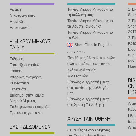
Αρχική
Ταινίες Μικρού Μήκους από
1. B
τη συλλογή μας
Shor
Μικρές αγγελίες
Ταινίες Μικρού Μήκους από
2. B
Η t-shOrt
τη Χρυσή Ταινιοθήκη
Shor
Επικοινωνία
201
Ταινίες Μικρού Μήκους από
το Web
3. B
Η ΜΙΚΡΟΥ ΜΗΚΟΥΣ
Κοτ
Short Films in English
ΤΑΙΝΙΑ
Είσο
στις
Περιλήψεις όλων των ταινιών
Ειδήσεις
μας
Όλα τα σχόλια των ταινιών
Τράπεζα σεναρίων
Παρα
Σχόλια ανά ταινία
Trailers
MP3 ταινιών
Ιστορικές αναφορές
BIG
Είσοδος & εγγραφή μελών
ΒΗΜΑτάκια
ONL
στις ταινίες της συλλογής
Ξέρετε ότι...
FES
μας
Διάσημοι στην Ταινία
Είσοδος & εγγραφή μελών
Μικρού Μήκους
Αίτη
στη Χρυσή Ταινιοθήκη
Ραδιοφωνικές εκπομπές
Κανο
Προτάσεις για το site
Πλη
ΧΡΥΣΗ ΤΑΙΝΙΟΘΗΚΗ
Ιστο
ΒΑΣΗ ΔΕΔΟΜΕΝΩΝ
Οι τα
Οι Ταινίες Μικρού Μήκους
της Χρυσής Ταινιοθήκης