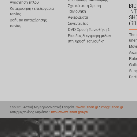
Αναζήτηση τίτλου
BIG
Σχετικά με τη Χρυσή
Καταχώρηση / επεξεργασία
IN
Ταινιοθήκη
ταινίας
SHO
Αφιερώματα
Βοήθεια καταχώρησης
(BB
Συνεντεύξεις
ταινίας
DVD Χρυσή Ταινιοθήκη 1
The 
Είσοδος & εγγραφή μελών
une
στη Χρυσή Ταινιοθήκη
Movi
Awar
Rule
Gall
Supp
Part
t-shOrt : Αστική Μη Κερδοσκοπική Εταιρεία :
www.t-short.gr
:
info@t-short.gr
Χατζημιχαηλίδης Κυριάκος :
http://www.t-short.gr/Kyr/