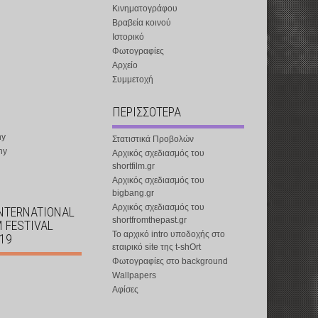
Κινηματογράφου
Βραβεία κοινού
Ιστορικό
Φωτογραφίες
Αρχείο
Συμμετοχή
ΠΕΡΙΣΣΟΤΕΡΑ
ny
Στατιστικά Προβολών
ny
Αρχικός σχεδιασμός του
shortfilm.gr
Αρχικός σχεδιασμός του
bigbang.gr
Αρχικός σχεδιασμός του
INTERNATIONAL
shortfromthepast.gr
M FESTIVAL
Το αρχικό intro υποδοχής στο
019
εταιρικό site της t-shOrt
Φωτογραφίες στο background
Wallpapers
Αφίσες