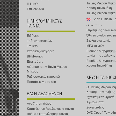
Ταινίες Μικρού Μήκο
Η t-shOrt
Χρυσή Ταινιοθήκη
Επικοινωνία
Ταινίες Μικρού Μήκ
Short Films in E
Η ΜΙΚΡΟΥ ΜΗΚΟΥΣ
ΤΑΙΝΙΑ
Περιλήψεις όλων των
Όλα τα σχόλια των τα
Ειδήσεις
Σχόλια ανά ταινία
Τράπεζα σεναρίων
MP3 ταινιών
Trailers
Είσοδος & εγγραφή μ
Ιστορικές αναφορές
ταινίες της συλλογής
ΒΗΜΑτάκια
Είσοδος & εγγραφή 
Ξέρετε ότι...
Χρυσή Ταινιοθήκη
Διάσημοι στην Ταινία Μικρού
Μήκους
ΧΡΥΣΗ ΤΑΙΝΙΟ
Ραδιοφωνικές εκπομπές
Προτάσεις για το site
Οι Ταινίες Μικρού Μ
Χρυσής Ταινιοθήκης
ΒΑΣΗ ΔΕΔΟΜΕΝΩΝ
Σχετικά με τη Χρυσή 
Αφιερώματα
Αναζήτηση τίτλου
Συνεντεύξεις
Καταχώρηση / επεξεργασία ταινίας
DVD Χρυσή Ταινιοθή
Βοήθεια καταχώρησης ταινίας