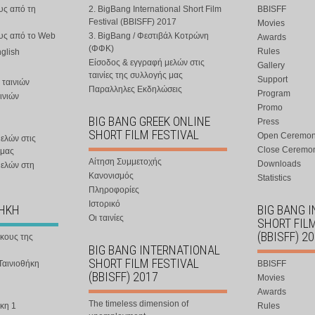
υς από τη
2. BigBang International Short Film
BBISFF
Festival (BBISFF) 2017
Movies
ους από το Web
3. BigBang / Φεστιβάλ Κοτρώνη
Awards
(ΦΦΚ)
Rules
nglish
Είσοδος & εγγραφή μελών στις
Gallery
ταινίες της συλλογής μας
Support
 ταινιών
Παραλληλες Εκδηλώσεις
Program
ινιών
Promo
BIG BANG GREEK ONLINE
Press
SHORT FILM FESTIVAL
Open Ceremo
ελών στις
Close Ceremo
 μας
Αίτηση Συμμετοχής
Downloads
μελών στη
Κανονισμός
Statistics
Πληροφορίες
Ιστορικό
ΘΗΚΗ
BIG BANG 
Οι ταινίες
SHORT FIL
(BBISFF) 2
ήκους της
BIG BANG INTERNATIONAL
SHORT FILM FESTIVAL
Ταινιοθήκη
BBISFF
(BBISFF) 2017
Movies
Awards
The timeless dimension of
κη 1
Rules