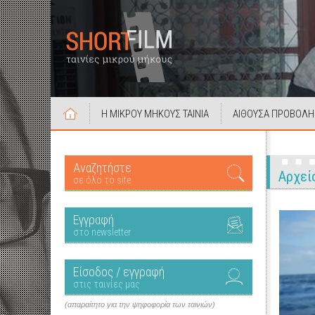
Η ΜΙΚΡΟΥ ΜΗΚΟΥΣ ΤΑΙΝΙΑ
ΑΙΘΟΥΣΑ ΠΡΟΒΟΛΗ
Αναζητήστε
Αρχεί
σε όλο το site
Εγγραφή
στο newsletter
Είσοδος / εγγραφή
στις ταινίες μας
(απαραίτητο για την ψηφοφορία των ταινιών)