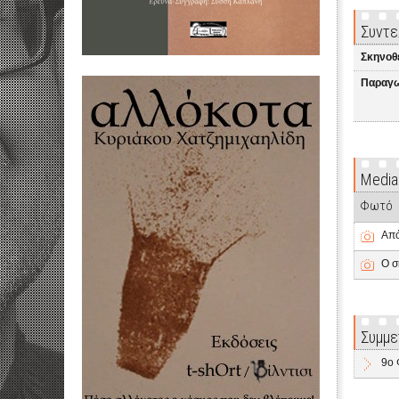
Συντε
Σκηνοθ
Παραγω
Media
Φωτό
Από
Ο σ
Συμμε
9ο 