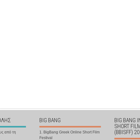
ΟΛΗΣ
BIG BANG
BIG BANG 
SHORT FIL
(BBISFF) 2
υς από τη
1. BigBang Greek Online Short Film
Festival