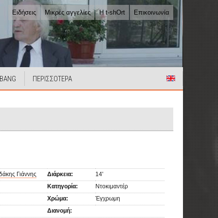
Ειδήσεις
Μικρές αγγελίες
Η t-shOrt
Επικοινωνία
 BANG
ΠΕΡΙΣΣΟΤΕΡΑ
άκης Γιάννης
Διάρκεια:
14'
Κατηγορία:
Ντοκιμαντέρ
Χρώμα:
Έγχρωμη
Διανομή: