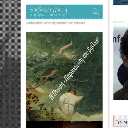
Είσοδος / εγγραφή
στη Χρυσή Ταινιοθήκη
(απαραίτητο για το σχολιασμό των ταινιών)
Trailer