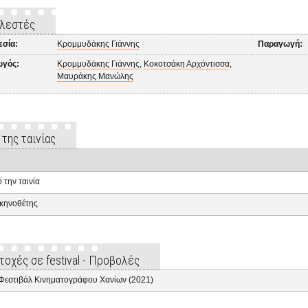
λεστές
εσία:
Κρομμυδάκης Γιάννης
Παραγωγή:
γός:
Κρομμυδάκης Γιάννης
,
Κοκοτσάκη Αρχόντισσα
,
Μαυράκης Μανώλης
 της ταινίας
 την ταινία
κηνοθέτης
τοχές σε festival - Προβολές
Φεστιβάλ Κινηματογράφου Χανίων (2021)