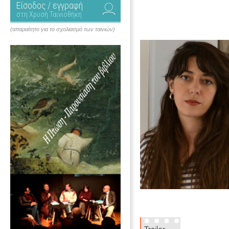
Είσοδος / εγγραφή
στη Χρυσή Ταινιοθήκη
(απαραίτητο για το σχολιασμό των ταινιών)