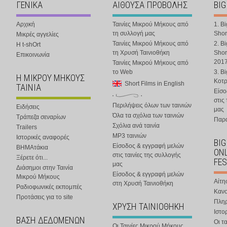
ΓΕΝΙΚΑ
ΑΙΘΟΥΣΑ ΠΡΟΒΟΛΗΣ
BIG
Αρχική
Ταινίες Μικρού Μήκους από
1. B
τη συλλογή μας
Shor
Μικρές αγγελίες
Ταινίες Μικρού Μήκους από
2. B
Η t-shOrt
τη Χρυσή Ταινιοθήκη
Shor
Επικοινωνία
201
Ταινίες Μικρού Μήκους από
το Web
3. B
Η ΜΙΚΡΟΥ ΜΗΚΟΥΣ
Κοτ
Short Films in English
ΤΑΙΝΙΑ
Είσο
στις
Περιλήψεις όλων των ταινιών
Ειδήσεις
μας
Όλα τα σχόλια των ταινιών
Τράπεζα σεναρίων
Παρα
Σχόλια ανά ταινία
Trailers
MP3 ταινιών
Ιστορικές αναφορές
BIG
Είσοδος & εγγραφή μελών
ΒΗΜΑτάκια
ONL
στις ταινίες της συλλογής
Ξέρετε ότι...
FES
μας
Διάσημοι στην Ταινία
Είσοδος & εγγραφή μελών
Μικρού Μήκους
Αίτη
στη Χρυσή Ταινιοθήκη
Ραδιοφωνικές εκπομπές
Κανο
Προτάσεις για το site
Πλη
ΧΡΥΣΗ ΤΑΙΝΙΟΘΗΚΗ
Ιστο
ΒΑΣΗ ΔΕΔΟΜΕΝΩΝ
Οι τα
Οι Ταινίες Μικρού Μήκους