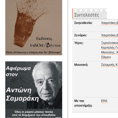
Συντελεστές
Σκηνοθεσία:
Χαιρετάκη 
Σενάριο:
Χαιρετάκη 
Ήχος:
Ξερούτσικο
Κερπελής Γ
Μανώλης
,
Χ
Σάιμον
Μουσική:
Σελαμσής Κ
Με την
ΕΚΚ
υποστήριξη: