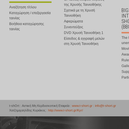
της Χρυσής Ταινιοθήκης
Αναζήτηση τίτλου
BIG
Σχετικά με τη Χρυσή
Καταχώρηση / επεξεργασία
IN
Ταινιοθήκη
ταινίας
SHO
Αφιερώματα
Βοήθεια καταχώρησης
(BB
Συνεντεύξεις
ταινίας
DVD Χρυσή Ταινιοθήκη 1
The 
Είσοδος & εγγραφή μελών
une
στη Χρυσή Ταινιοθήκη
Movi
Awar
Rule
Gall
Supp
Part
t-shOrt : Αστική Μη Κερδοσκοπική Εταιρεία :
www.t-short.gr
:
info@t-short.gr
Χατζημιχαηλίδης Κυριάκος :
http://www.t-short.gr/Kyr/