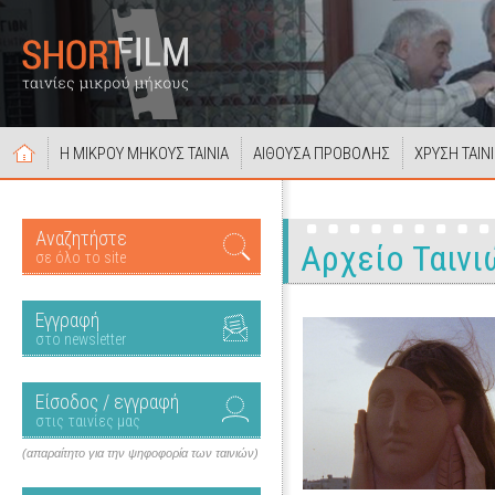
Η ΜΙΚΡΟΥ ΜΗΚΟΥΣ ΤΑΙΝΙΑ
ΑΙΘΟΥΣΑ ΠΡΟΒΟΛΗΣ
ΧΡΥΣΗ ΤΑΙΝ
Αναζητήστε
Αρχείο Ταινι
σε όλο το site
Εγγραφή
στο newsletter
Είσοδος / εγγραφή
στις ταινίες μας
(απαραίτητο για την ψηφοφορία των ταινιών)