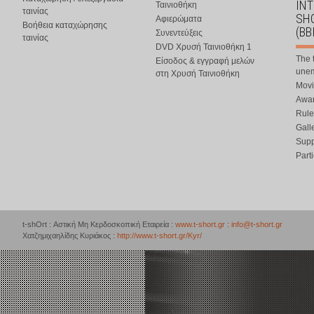
IN
Ταινιοθήκη
ταινίας
SHO
Αφιερώματα
Βοήθεια καταχώρησης
(BB
Συνεντεύξεις
ταινίας
DVD Χρυσή Ταινιοθήκη 1
The 
Είσοδος & εγγραφή μελών
une
στη Χρυσή Ταινιοθήκη
Movi
Awar
Rule
Gall
Supp
Part
t-shOrt : Αστική Μη Κερδοσκοπική Εταιρεία :
www.t-short.gr
:
info@t-short.gr
Χατζημιχαηλίδης Κυριάκος :
http://www.t-short.gr/Kyr/