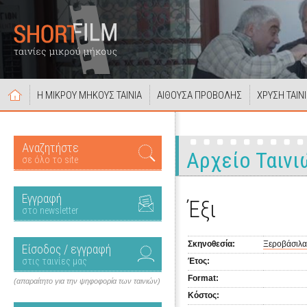
Η ΜΙΚΡΟΥ ΜΗΚΟΥΣ ΤΑΙΝΙΑ
ΑΙΘΟΥΣΑ ΠΡΟΒΟΛΗΣ
ΧΡΥΣΗ ΤΑΙΝ
Αναζητήστε
Αρχείο Ταινι
σε όλο το site
Εγγραφή
Έξι
στο newsletter
Σκηνοθεσία:
Ξεροβάσιλα
Είσοδος / εγγραφή
στις ταινίες μας
Έτος:
Format:
(απαραίτητο για την ψηφοφορία των ταινιών)
Κόστος: