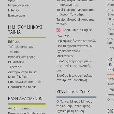
Αρχική
Ταινίες Μικρού Μήκους από
1. B
τη συλλογή μας
Shor
Μικρές αγγελίες
Ταινίες Μικρού Μήκους από
2. B
Η t-shOrt
τη Χρυσή Ταινιοθήκη
Shor
Επικοινωνία
201
Ταινίες Μικρού Μήκους από
το Web
3. B
Η ΜΙΚΡΟΥ ΜΗΚΟΥΣ
Κοτ
Short Films in English
ΤΑΙΝΙΑ
Είσο
στις
Περιλήψεις όλων των ταινιών
Ειδήσεις
μας
Όλα τα σχόλια των ταινιών
Τράπεζα σεναρίων
Παρα
Σχόλια ανά ταινία
Trailers
MP3 ταινιών
Ιστορικές αναφορές
BIG
Είσοδος & εγγραφή μελών
ΒΗΜΑτάκια
ONL
στις ταινίες της συλλογής
Ξέρετε ότι...
FES
μας
Διάσημοι στην Ταινία
Είσοδος & εγγραφή μελών
Μικρού Μήκους
Αίτη
στη Χρυσή Ταινιοθήκη
Ραδιοφωνικές εκπομπές
Κανο
Προτάσεις για το site
Πλη
ΧΡΥΣΗ ΤΑΙΝΙΟΘΗΚΗ
Ιστο
ΒΑΣΗ ΔΕΔΟΜΕΝΩΝ
Οι τα
Οι Ταινίες Μικρού Μήκους
της Χρυσής Ταινιοθήκης
Αναζήτηση τίτλου
BIG
Σχετικά με τη Χρυσή
Καταχώρηση / επεξεργασία