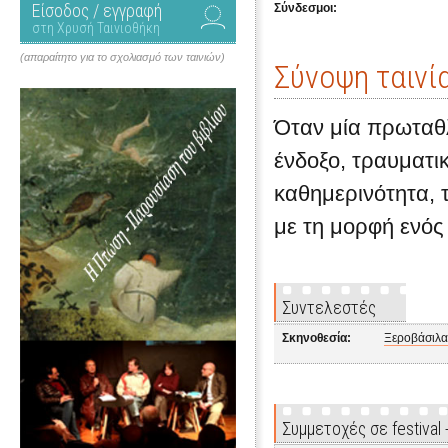
Είσοδος / εγγραφή
Σύνδεσμοι:
στη Χρυσή Ταινιοθήκη
(απαραίτητο για το σχολιασμό των ταινιών)
Σύνοψη ταινί
Όταν μία πρωταθλ
ένδοξο, τραυματι
καθημερινότητα, τ
με τη μορφή ενός
Συντελεστές
Σκηνοθεσία:
Ξεροβάσιλα
Συμμετοχές σε festival