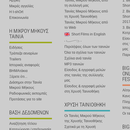
Αρχική
Ταινίες Μικρού Μήκους από
1. B
τη συλλογή μας
Shor
Μικρές αγγελίες
Ταινίες Μικρού Μήκους από
2. B
Η t-shOrt
τη Χρυσή Ταινιοθήκη
Shor
Επικοινωνία
201
Ταινίες Μικρού Μήκους από
το Web
3. B
Η ΜΙΚΡΟΥ ΜΗΚΟΥΣ
Κοτ
Short Films in English
ΤΑΙΝΙΑ
Είσο
στις
Περιλήψεις όλων των ταινιών
Ειδήσεις
μας
Όλα τα σχόλια των ταινιών
Τράπεζα σεναρίων
Παρα
Σχόλια ανά ταινία
Trailers
MP3 ταινιών
Ιστορικές αναφορές
BIG
Είσοδος & εγγραφή μελών
ΒΗΜΑτάκια
ONL
στις ταινίες της συλλογής
Ξέρετε ότι...
FES
μας
Διάσημοι στην Ταινία
Είσοδος & εγγραφή μελών
Μικρού Μήκους
Αίτη
στη Χρυσή Ταινιοθήκη
Ραδιοφωνικές εκπομπές
Κανο
Προτάσεις για το site
Πλη
ΧΡΥΣΗ ΤΑΙΝΙΟΘΗΚΗ
Ιστο
ΒΑΣΗ ΔΕΔΟΜΕΝΩΝ
Οι τα
Οι Ταινίες Μικρού Μήκους
της Χρυσής Ταινιοθήκης
Αναζήτηση τίτλου
BIG
Σχετικά με τη Χρυσή
Καταχώρηση / επεξεργασία