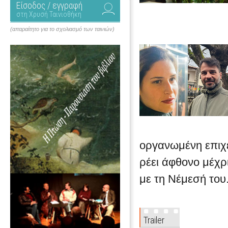
Είσοδος / εγγραφή
στη Χρυσή Ταινιοθήκη
(απαραίτητο για το σχολιασμό των ταινιών)
οργανωμένη επιχ
ρέει άφθονο μέχρ
με τη Νέμεσή του.
Trailer