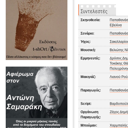
Συντελεστές
Σκηνοθεσία:
Παπαθανάσ
Εβελίνα
Σενάριο:
Παπαθανάσ
Ήχος:
Σακελλαρίο
Μουσική:
Βελιώτης Ν
Ερμηνευτές:
Δρόσος Δη
Τοκάκης Θά
Πολυχρόνης
Μακιγιάζ:
Λιανού Ρού
Παραγωγός:
Παπαθανάσ
Script:
Βαρδοπούλ
Οργάνωση
Ζάχος Δημή
Παραγωγής:
Μπούμαν:
Χαρμπαλής