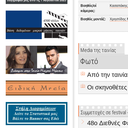
Βοηθός/οί
Κασαπάκης
κάμερας:
Βοηθός μοντάζ:
Χρηστίδης 
Media της ταινίας
Φωτό
Από την ταινία
Οι σκηνοθέτες
Συμμετοχές σε festival
48o Διεθνές Φ