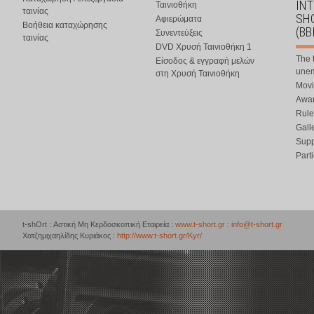
IN
Ταινιοθήκη
ταινίας
SHO
Αφιερώματα
Βοήθεια καταχώρησης
(BB
Συνεντεύξεις
ταινίας
DVD Χρυσή Ταινιοθήκη 1
The 
Είσοδος & εγγραφή μελών
une
στη Χρυσή Ταινιοθήκη
Movi
Awar
Rule
Gall
Supp
Part
t-shOrt : Αστική Μη Κερδοσκοπική Εταιρεία :
www.t-short.gr
:
info@t-short.gr
Χατζημιχαηλίδης Κυριάκος :
http://www.t-short.gr/Kyr/