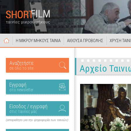
Η ΜΙΚΡΟΥ ΜΗΚΟΥΣ ΤΑΙΝΙΑ
ΑΙΘΟΥΣΑ ΠΡΟΒΟΛΗΣ
ΧΡΥΣΗ ΤΑΙΝ
Αναζητήστε
Αρχείο Ταινι
σε όλο το site
Εγγραφή
στο newsletter
Είσοδος / εγγραφή
στις ταινίες μας
(απαραίτητο για την ψηφοφορία των ταινιών)