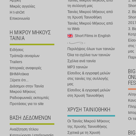
Αρχική
Ταινίες Μικρού Μήκους από
1. B
τη συλλογή μας
Shor
Μικρές αγγελίες
Ταινίες Μικρού Μήκους από
2. B
Η t-shOrt
τη Χρυσή Ταινιοθήκη
Shor
Επικοινωνία
201
Ταινίες Μικρού Μήκους από
το Web
3. B
Η ΜΙΚΡΟΥ ΜΗΚΟΥΣ
Κοτ
Short Films in English
ΤΑΙΝΙΑ
Είσο
στις
Περιλήψεις όλων των ταινιών
Ειδήσεις
μας
Όλα τα σχόλια των ταινιών
Τράπεζα σεναρίων
Παρα
Σχόλια ανά ταινία
Trailers
MP3 ταινιών
Ιστορικές αναφορές
BIG
Είσοδος & εγγραφή μελών
ΒΗΜΑτάκια
ONL
στις ταινίες της συλλογής
Ξέρετε ότι...
FES
μας
Διάσημοι στην Ταινία
Είσοδος & εγγραφή μελών
Μικρού Μήκους
Αίτη
στη Χρυσή Ταινιοθήκη
Ραδιοφωνικές εκπομπές
Κανο
Προτάσεις για το site
Πλη
ΧΡΥΣΗ ΤΑΙΝΙΟΘΗΚΗ
Ιστο
ΒΑΣΗ ΔΕΔΟΜΕΝΩΝ
Οι τα
Οι Ταινίες Μικρού Μήκους
της Χρυσής Ταινιοθήκης
Αναζήτηση τίτλου
BIG
Σχετικά με τη Χρυσή
Καταχώρηση / επεξεργασία