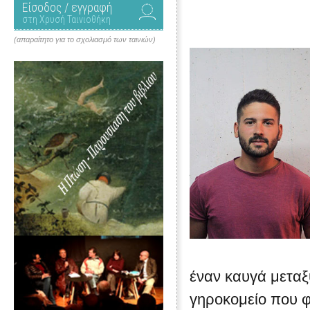
Είσοδος / εγγραφή
στη Χρυσή Ταινιοθήκη
(απαραίτητο για το σχολιασμό των ταινιών)
έναν καυγά μεταξ
γηροκομείο που φι