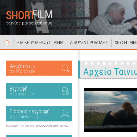
Η ΜΙΚΡΟΥ ΜΗΚΟΥΣ ΤΑΙΝΙΑ
ΑΙΘΟΥΣΑ ΠΡΟΒΟΛΗΣ
ΧΡΥΣΗ ΤΑΙΝ
Αναζητήστε
Αρχείο Ταινι
σε όλο το site
Εγγραφή
στο newsletter
Είσοδος / εγγραφή
στις ταινίες μας
(απαραίτητο για την ψηφοφορία των ταινιών)