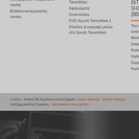
IN
Ταινιοθήκη
ταινίας
SHO
Αφιερώματα
Βοήθεια καταχώρησης
(BB
Συνεντεύξεις
ταινίας
DVD Χρυσή Ταινιοθήκη 1
The 
Είσοδος & εγγραφή μελών
une
στη Χρυσή Ταινιοθήκη
Movi
Awar
Rule
Gall
Supp
Part
t-shOrt : Αστική Μη Κερδοσκοπική Εταιρεία :
www.t-short.gr
:
info@t-short.gr
Χατζημιχαηλίδης Κυριάκος :
http://www.t-short.gr/Kyr/