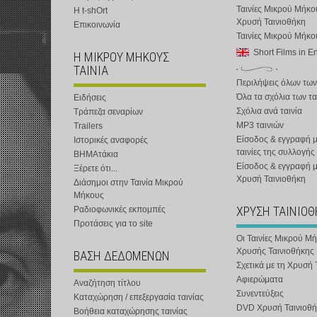
Ταινίες Μικρού Μήκο
Η t-shOrt
Χρυσή Ταινιοθήκη
Επικοινωνία
Ταινίες Μικρού Μήκ
Short Films in E
Η ΜΙΚΡΟΥ ΜΗΚΟΥΣ
ΤΑΙΝΙΑ
Περιλήψεις όλων των
Όλα τα σχόλια των τα
Ειδήσεις
Σχόλια ανά ταινία
Τράπεζα σεναρίων
MP3 ταινιών
Trailers
Είσοδος & εγγραφή μ
Ιστορικές αναφορές
ταινίες της συλλογής
ΒΗΜΑτάκια
Είσοδος & εγγραφή 
Ξέρετε ότι...
Χρυσή Ταινιοθήκη
Διάσημοι στην Ταινία Μικρού
Μήκους
ΧΡΥΣΗ ΤΑΙΝΙΟ
Ραδιοφωνικές εκπομπές
Προτάσεις για το site
Οι Ταινίες Μικρού Μ
Χρυσής Ταινιοθήκης
ΒΑΣΗ ΔΕΔΟΜΕΝΩΝ
Σχετικά με τη Χρυσή 
Αφιερώματα
Αναζήτηση τίτλου
Συνεντεύξεις
Καταχώρηση / επεξεργασία ταινίας
DVD Χρυσή Ταινιοθή
Βοήθεια καταχώρησης ταινίας