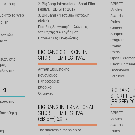
υς από τη
2. BigBang International Short Film
BBISFF
Festival (BBISFF) 2017
Movies
ους από το Web
3. BigBang / Φεστιβάλ Κοτρώνη
Awards
(ΦΦΚ)
Rules
nglish
Είσοδος & εγγραφή μελών στις
Gallery
ταινίες της συλλογής μας
Support
 ταινιών
Παραλληλες Εκδηλώσεις
Program
ινιών
Promo
BIG BANG GREEK ONLINE
Press
SHORT FILM FESTIVAL
Open Ceremo
ελών στις
Close Ceremo
 μας
Αίτηση Συμμετοχής
Downloads
μελών στη
Κανονισμός
Statistics
Πληροφορίες
Ιστορικό
ΘΗΚΗ
BIG BANG 
Οι ταινίες
SHORT FIL
(BBISFF) 2
ήκους της
BIG BANG INTERNATIONAL
SHORT FILM FESTIVAL
Ταινιοθήκη
BBISFF
(BBISFF) 2017
Movies
Awards
The timeless dimension of
κη 1
Rules