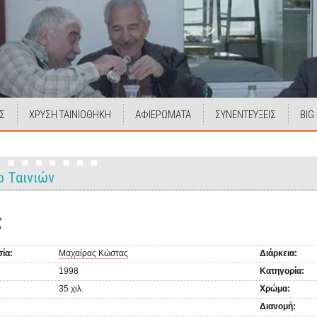
Σ
ΧΡΥΣΗ ΤΑΙΝΙΟΘΗΚΗ
ΑΦΙΕΡΩΜΑΤΑ
ΣΥΝΕΝΤΕΥΞΕΙΣ
BIG
ο Ταινιών
ς
ία:
Μαχαίρας Κώστας
Διάρκεια:
1998
Κατηγορία:
35 χιλ.
Χρώμα:
Διανομή: