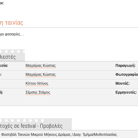
ι:
η ταινίας
έχει φασαρίες…
λεστές
εσία:
Μαχαίρας Κώστας
Παραγωγή:
:
Μαχαίρας Κώστας
Φωτογραφία
Κίττου Ντίνος
Μοντάζ:
ή:
Σέμσης Στάμος
Ερμηνευτές:
τοχές σε festival - Προβολές
 Φεστιβάλ Ταινιών Μικρού Μήκους Δράμας / Διαγ. Τμήμα/Μυθοπλασίας