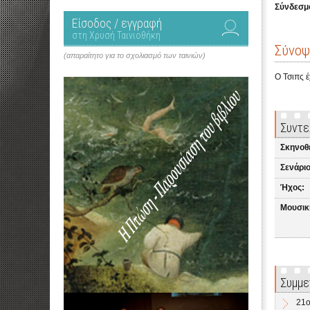
Σύνδεσμο
Είσοδος / εγγραφή
στη Χρυσή Ταινιοθήκη
Σύνοψ
(απαραίτητο για το σχολιασμό των ταινιών)
Ο Τσιπς 
Συντε
Σκηνοθ
Σενάριο
Ήχος:
Μουσικ
Συμμε
21ο