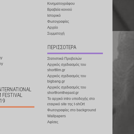
Κινηματογράφου
Βραβεία κοινού
Ιστορικό
Φωτογραφίες
Αρχείο
Συμμετοχή
ΠΕΡΙΣΣΟΤΕΡΑ
ny
Στατιστικά Προβολών
ny
Αρχικός σχεδιασμός του
shortfilm.gr
Αρχικός σχεδιασμός του
bigbang.gr
Αρχικός σχεδιασμός του
INTERNATIONAL
shortfromthepast.gr
M FESTIVAL
Το αρχικό intro υποδοχής στο
019
εταιρικό site της t-shOrt
Φωτογραφίες στο background
Wallpapers
Αφίσες