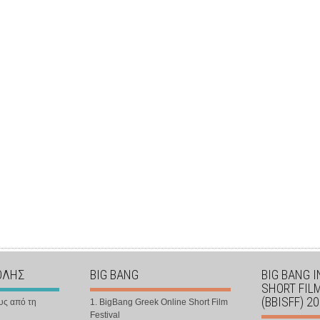
ΟΛΗΣ
BIG BANG
BIG BANG 
SHORT FIL
(BBISFF) 2
υς από τη
1. BigBang Greek Online Short Film
Festival