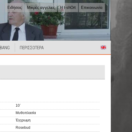
Ειδήσεις
Μικρές αγγελίες
Η t-shOrt
Επικοινωνία
 BANG
ΠΕΡΙΣΣΟΤΕΡΑ
10΄
Μυθοπλασία
Έγχρωμη
Rosebud