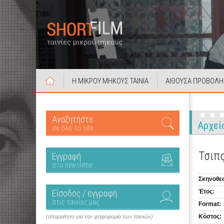
Η ΜΙΚΡΟΥ ΜΗΚΟΥΣ ΤΑΙΝΙΑ
ΑΙΘΟΥΣΑ ΠΡΟΒΟΛΗ
Αναζητήστε
Αρχεί
σε όλο το site
Τσιπ
Εγγραφή
στο newsletter
Σκηνοθεσ
Είσοδος / εγγραφή
Έτος:
στις ταινίες μας
Format:
Κόστος:
(απαραίτητο για την ψηφοφορία των ταινιών)