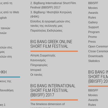
υς από τη
2. BigBang International Short Film
BBISFF
Festival (BBISFF) 2017
Movies
ους από το Web
3. BigBang / Φεστιβάλ Κοτρώνη
Awards
(ΦΦΚ)
Rules
nglish
Είσοδος & εγγραφή μελών στις
Gallery
ταινίες της συλλογής μας
Support
 ταινιών
Παραλληλες Εκδηλώσεις
Program
ινιών
Promo
BIG BANG GREEK ONLINE
Press
SHORT FILM FESTIVAL
Open Ceremo
ελών στις
Close Ceremo
 μας
Αίτηση Συμμετοχής
Downloads
μελών στη
Κανονισμός
Statistics
Πληροφορίες
Ιστορικό
ΘΗΚΗ
BIG BANG 
Οι ταινίες
SHORT FIL
(BBISFF) 2
ήκους της
BIG BANG INTERNATIONAL
SHORT FILM FESTIVAL
Ταινιοθήκη
BBISFF
(BBISFF) 2017
Movies
Awards
The timeless dimension of
κη 1
Rules