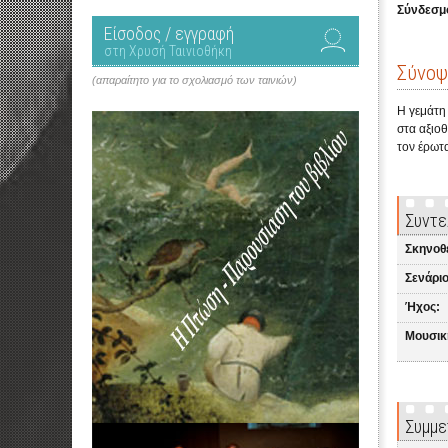
Σύνδεσμο
Είσοδος / εγγραφή
στη Χρυσή Ταινιοθήκη
Σύνοψ
(απαραίτητο για το σχολιασμό των ταινιών)
Η γεμάτη 
στα αξιοθ
τον έρωτ
Συντε
Σκηνοθ
Σενάριο
Ήχος:
Μουσικ
Συμμε