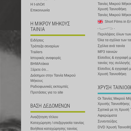
Ταινίες Μικρού Μήκο
Η t-shOrt
Χρυσή Ταινιοθήκη
Επικοινωνία
Ταινίες Μικρού Μήκ
Short Films in E
Η ΜΙΚΡΟΥ ΜΗΚΟΥΣ
ΤΑΙΝΙΑ
Περιλήψεις όλων των
Όλα τα σχόλια των τα
Ειδήσεις
Σχόλια ανά ταινία
Τράπεζα σεναρίων
MP3 ταινιών
Trailers
Είσοδος & εγγραφή μ
Ιστορικές αναφορές
ταινίες της συλλογής
ΒΗΜΑτάκια
Είσοδος & εγγραφή 
Ξέρετε ότι...
Χρυσή Ταινιοθήκη
Διάσημοι στην Ταινία Μικρού
Μήκους
ΧΡΥΣΗ ΤΑΙΝΙΟ
Ραδιοφωνικές εκπομπές
Προτάσεις για το site
Οι Ταινίες Μικρού Μ
Χρυσής Ταινιοθήκης
ΒΑΣΗ ΔΕΔΟΜΕΝΩΝ
Σχετικά με τη Χρυσή 
Αφιερώματα
Αναζήτηση τίτλου
Συνεντεύξεις
Καταχώρηση / επεξεργασία ταινίας
DVD Χρυσή Ταινιοθή
Βοήθεια καταχώρησης ταινίας