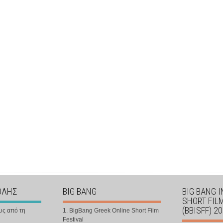
ΟΛΗΣ
BIG BANG
BIG BANG 
SHORT FIL
(BBISFF) 2
υς από τη
1. BigBang Greek Online Short Film
Festival