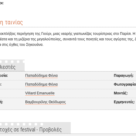
ι:
η ταινίας
εκπλήξεις περιήγηση της Γιούρι, μιας νεαρής γιαπωνέζας τουρίστριας στο Παρίσι. 
έατα και τη μιζέρια της μεγαλούπολης, συναντά τους ποιητές και τους αγύρτες της
α στις όχθες του Σηκουάνα.
λεστές
εσία:
Παπαδόδημα Φένια
Παραγωγή:
:
Παπαδόδημα Φένια
Φωτογραφία
Villard Emanuelle
Μοντάζ:
ή:
Βαμβουρέλης Θεόδωρος
Ερμηνευτές:
τοχές σε festival - Προβολές