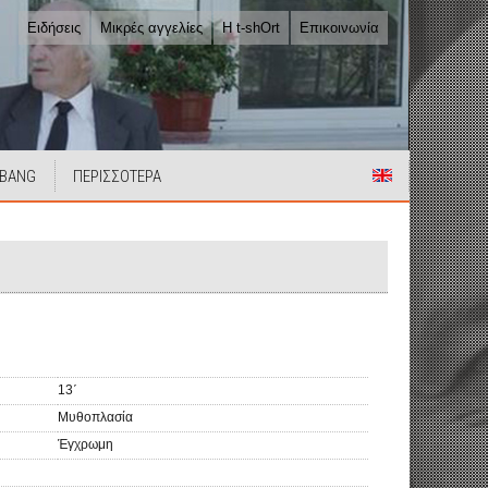
Ειδήσεις
Μικρές αγγελίες
Η t-shOrt
Επικοινωνία
 BANG
ΠΕΡΙΣΣΟΤΕΡΑ
13΄
Μυθοπλασία
Έγχρωμη