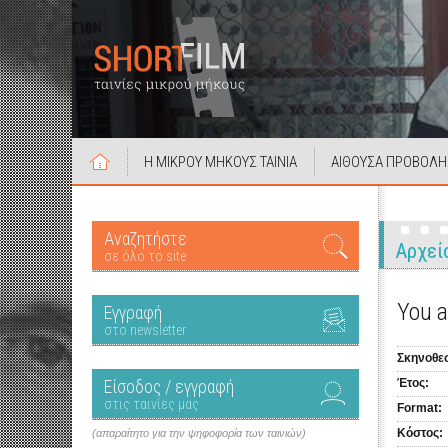
Η ΜΙΚΡΟΥ ΜΗΚΟΥΣ ΤΑΙΝΙΑ
ΑΙΘΟΥΣΑ ΠΡΟΒΟΛΗ
Αναζητήστε
Αρχεί
σε όλο το site
You 
Εγγραφή
στο newsletter
Σκηνοθεσ
Είσοδος / εγγραφή
Έτος:
στις ταινίες μας
Format:
Κόστος:
(απαραίτητο για την ψηφοφορία των ταινιών)