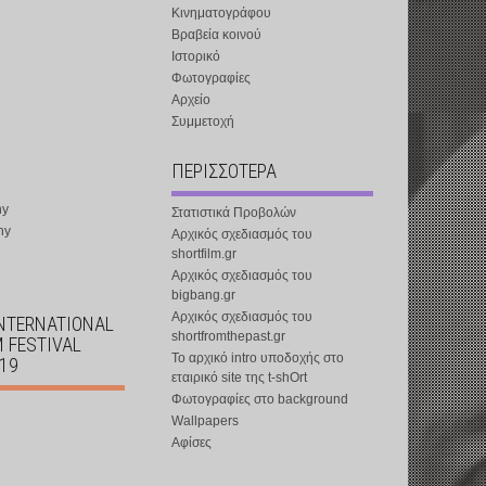
Κινηματογράφου
Βραβεία κοινού
Ιστορικό
Φωτογραφίες
Αρχείο
Συμμετοχή
ΠΕΡΙΣΣΟΤΕΡΑ
ny
Στατιστικά Προβολών
ny
Αρχικός σχεδιασμός του
shortfilm.gr
Αρχικός σχεδιασμός του
bigbang.gr
Αρχικός σχεδιασμός του
INTERNATIONAL
shortfromthepast.gr
M FESTIVAL
Το αρχικό intro υποδοχής στο
019
εταιρικό site της t-shOrt
Φωτογραφίες στο background
Wallpapers
Αφίσες