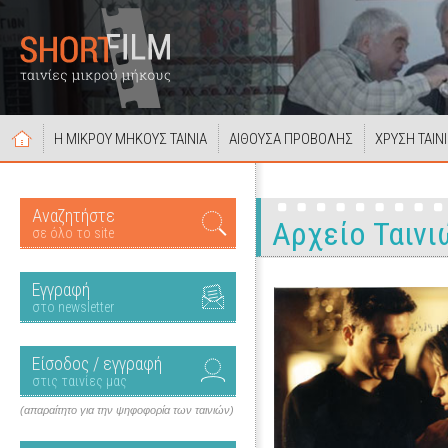
Η ΜΙΚΡΟΥ ΜΗΚΟΥΣ ΤΑΙΝΙΑ
ΑΙΘΟΥΣΑ ΠΡΟΒΟΛΗΣ
ΧΡΥΣΗ ΤΑΙΝ
Αναζητήστε
Αρχείο Ταινι
σε όλο το site
Εγγραφή
στο newsletter
Είσοδος / εγγραφή
στις ταινίες μας
(απαραίτητο για την ψηφοφορία των ταινιών)