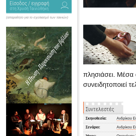
Είσοδος / εγγραφή
στη Χρυσή Ταινιοθήκη
(απαραίτητο για το σχολιασμό των ταινιών)
πλησιάσει. Μέσα 
συνειδητοποιεί τε
Συντελεστές
Σκηνοθεσία:
Ανδρίκου Ε
Σενάριο:
Ανδρίκου Ε