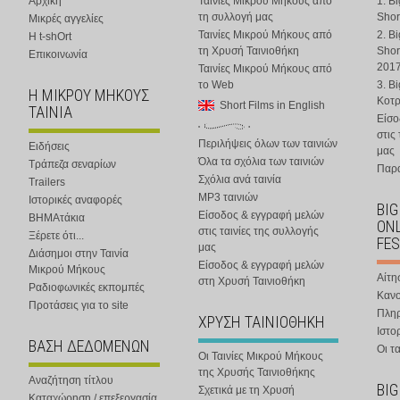
Αρχική
Ταινίες Μικρού Μήκους από
1. B
τη συλλογή μας
Shor
Μικρές αγγελίες
Ταινίες Μικρού Μήκους από
2. B
Η t-shOrt
τη Χρυσή Ταινιοθήκη
Shor
Επικοινωνία
201
Ταινίες Μικρού Μήκους από
το Web
3. B
Η ΜΙΚΡΟΥ ΜΗΚΟΥΣ
Κοτ
Short Films in English
ΤΑΙΝΙΑ
Είσο
στις
Περιλήψεις όλων των ταινιών
Ειδήσεις
μας
Όλα τα σχόλια των ταινιών
Τράπεζα σεναρίων
Παρα
Σχόλια ανά ταινία
Trailers
MP3 ταινιών
Ιστορικές αναφορές
BIG
Είσοδος & εγγραφή μελών
ΒΗΜΑτάκια
ONL
στις ταινίες της συλλογής
Ξέρετε ότι...
FES
μας
Διάσημοι στην Ταινία
Είσοδος & εγγραφή μελών
Μικρού Μήκους
Αίτη
στη Χρυσή Ταινιοθήκη
Ραδιοφωνικές εκπομπές
Κανο
Προτάσεις για το site
Πλη
ΧΡΥΣΗ ΤΑΙΝΙΟΘΗΚΗ
Ιστο
ΒΑΣΗ ΔΕΔΟΜΕΝΩΝ
Οι τα
Οι Ταινίες Μικρού Μήκους
της Χρυσής Ταινιοθήκης
Αναζήτηση τίτλου
BIG
Σχετικά με τη Χρυσή
Καταχώρηση / επεξεργασία