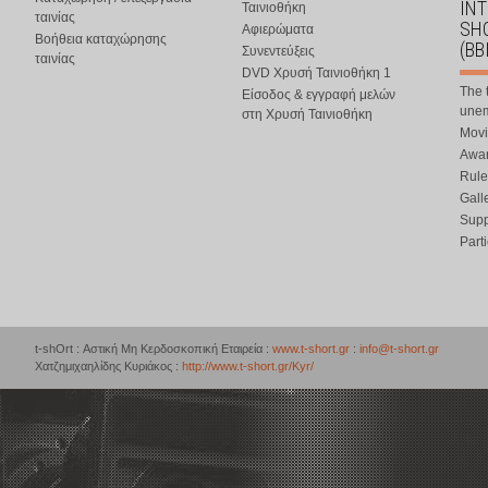
IN
Ταινιοθήκη
ταινίας
SHO
Αφιερώματα
Βοήθεια καταχώρησης
(BB
Συνεντεύξεις
ταινίας
DVD Χρυσή Ταινιοθήκη 1
The 
Είσοδος & εγγραφή μελών
une
στη Χρυσή Ταινιοθήκη
Movi
Awar
Rule
Gall
Supp
Part
t-shOrt : Αστική Μη Κερδοσκοπική Εταιρεία :
www.t-short.gr
:
info@t-short.gr
Χατζημιχαηλίδης Κυριάκος :
http://www.t-short.gr/Kyr/