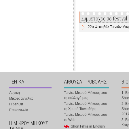
Συμμετοχές σε festival
22ο Φεστιβάλ Ταινιών Μικ
ΓΕΝΙΚΑ
ΑΙΘΟΥΣΑ ΠΡΟΒΟΛΗΣ
BIG
Αρχική
Ταινίες Μικρού Μήκους από
1. B
τη συλλογή μας
Shor
Μικρές αγγελίες
Ταινίες Μικρού Μήκους από
2. B
Η t-shOrt
τη Χρυσή Ταινιοθήκη
Shor
Επικοινωνία
201
Ταινίες Μικρού Μήκους από
το Web
3. B
Η ΜΙΚΡΟΥ ΜΗΚΟΥΣ
Κοτ
Short Films in English
ΤΑΙΝΙΑ