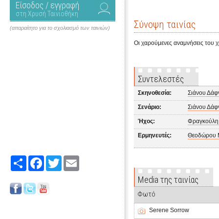
Είσοδος / εγγραφή
στη Χρυσή Ταινιοθήκη
Σύνοψη ταινίας
(απαραίτητο για το σχολιασμό των ταινιών)
Oι χαρούμενες αναμνήσεις του χ
Συντελεστές
Σκηνοθεσία:
Σιάνου Δάφ
Σενάριο:
Σιάνου Δάφ
Ήχος:
Φραγκούλη
Ερμηνευτές:
Θεοδώρου 
Share
Facebook
Twitter
Email
Media της ταινίας
Φωτό
Serene Sorrow