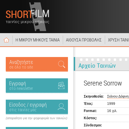
Η ΜΙΚΡΟΥ ΜΗΚΟΥΣ ΤΑΙΝΙΑ
ΑΙΘΟΥΣΑ ΠΡΟΒΟΛΗΣ
ΧΡΥΣΗ ΤΑΙΝ
Αναζητήστε
Αρχείο Ταινιών
σε όλο το site
Serene Sorrow
Εγγραφή
στο newsletter
Σκηνοθεσία:
Σιάνου Δάφνη
Είσοδος / εγγραφή
Έτος:
1999
στις ταινίες μας
Format:
16 χιλ.
Κόστος:
(απαραίτητο για την ψηφοφορία των ταινιών)
Σύνδεσμοι: