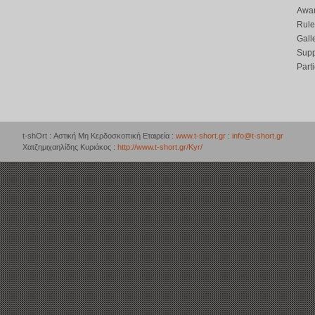
Awar
Rule
Gall
Supp
Part
t-shOrt : Αστική Μη Κερδοσκοπική Εταιρεία :
www.t-short.gr
:
info@t-short.gr
Χατζημιχαηλίδης Κυριάκος :
http://www.t-short.gr/Kyr/