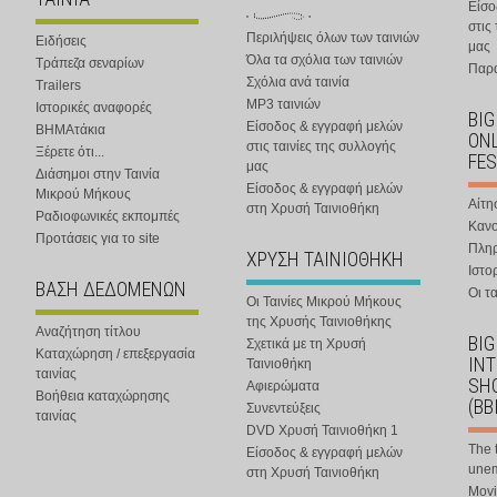
Είσο
στις
Περιλήψεις όλων των ταινιών
Ειδήσεις
μας
Όλα τα σχόλια των ταινιών
Τράπεζα σεναρίων
Παρα
Σχόλια ανά ταινία
Trailers
MP3 ταινιών
Ιστορικές αναφορές
BIG
Είσοδος & εγγραφή μελών
ΒΗΜΑτάκια
ONL
στις ταινίες της συλλογής
Ξέρετε ότι...
FES
μας
Διάσημοι στην Ταινία
Είσοδος & εγγραφή μελών
Μικρού Μήκους
Αίτη
στη Χρυσή Ταινιοθήκη
Ραδιοφωνικές εκπομπές
Κανο
Προτάσεις για το site
Πλη
ΧΡΥΣΗ ΤΑΙΝΙΟΘΗΚΗ
Ιστο
ΒΑΣΗ ΔΕΔΟΜΕΝΩΝ
Οι τα
Οι Ταινίες Μικρού Μήκους
της Χρυσής Ταινιοθήκης
Αναζήτηση τίτλου
BIG
Σχετικά με τη Χρυσή
Καταχώρηση / επεξεργασία
IN
Ταινιοθήκη
ταινίας
SHO
Αφιερώματα
Βοήθεια καταχώρησης
(BB
Συνεντεύξεις
ταινίας
DVD Χρυσή Ταινιοθήκη 1
The 
Είσοδος & εγγραφή μελών
une
στη Χρυσή Ταινιοθήκη
Movi