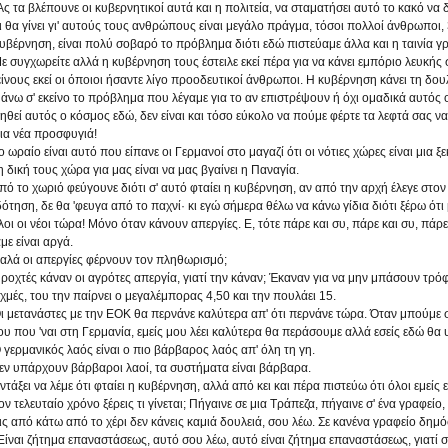
 τα βλέπουνε οι κυβερνητικοί αυτά και η πολιτεία, να σταματήσει αυτό το κακό να 
θα γίνει γι' αυτούς τους ανθρώπους είναι μεγάλο πράγμα, τόσοι πολλοί άνθρωποι, 
υβέρνηση, είναι πολύ σοβαρό το πρόβλημα διότι εδώ πιστεύαμε άλλα και η ταινία γρ
συγχωρείτε αλλά η κυβέρνηση τους έστειλε εκεί πέρα για να κάνει εμπόριο λευκής σ
ίνους εκεί οι όποιοι ήσαντε λίγο προοδευτικοί άνθρωποι. Η κυβέρνηση κάνει τη δουλ
νω σ' εκείνο το πρόβλημα που λέγαμε για το αν επιστρέψουν ή όχι ομαδικά αυτός ο
θεί αυτός ο κόσμος εδώ, δεν είναι και τόσο εύκολο να πούμε φέρτε τα λεφτά σας ν
ια νέα προσφυγιά!
ωραίο είναι αυτό που είπανε οι Γερμανοί στο μαγαζί ότι οι νότιες χώρες είναι μια 
 η δική τους χώρα για μας είναι να μας βγαίνει η Παναγία.
 το χωριό φεύγουνε διότι σ' αυτό φταίει η κυβέρνηση, αν από την αρχή έλεγε στον 
δότηση, δε θα 'φευγα από το παχνί· κι εγώ σήμερα θέλω να κάνω γίδια διότι ξέρω 
οι οι νέοι τώρα! Μόνο όταν κάνουν απεργίες. Ε, τότε πάρε και συ, πάρε και συ, πά
ε είναι αργά.
λά οι απεργίες φέρνουν τον πληθωρισμό;
οχτές κάναν οι αγρότες απεργία, γιατί την κάναν; Έκαναν για να μην μπάσουν τρόφ
χμές, του την παίρνει ο μεγαλέμπορας 4,50 και την πουλάει 15.
 μετανάστες με την ΕΟΚ θα περνάνε καλύτερα απ' ότι περνάνε τώρα. Όταν μπούμε στ
υ που 'ναι στη Γερμανία, εμείς μου λέει καλύτερα θα περάσουμε αλλά εσείς εδώ θα 
γερμανικός λαός είναι ο πιο βάρβαρος λαός απ' όλη τη γη.
ν υπάρχουν βάρβαροι λαοί, τα συστήματα είναι βάρβαρα.
άξει να λέμε ότι φταίει η κυβέρνηση, αλλά από κει και πέρα πιστεύω ότι όλοι εμείς
 τελευταίο χρόνο ξέρεις τι γίνεται; Πήγαινε σε μια Τράπεζα, πήγαινε σ' ένα γραφείο
ς από κάτω από το χέρι δεν κάνεις καμιά δουλειά, σου λέω. Σε κανένα γραφείο δημόσ
Είναι ζήτημα επαναστάσεως, αυτό σου λέω, αυτό είναι ζήτημα επαναστάσεως, γιατί σή