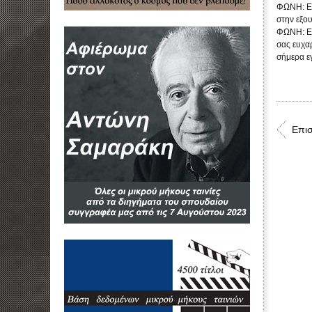
ΦΩΝΗ: Εγώ
στην εξου
ΦΩΝΗ: Εμ
σας ευχαρ
σήμερα εγ
Επι