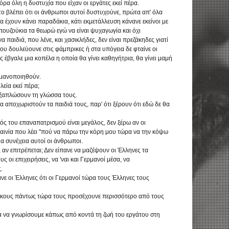
όρα όλη η δυστυχία που είχαν οι εργάτες εκεί πέρα.
ο βλέπει ότι οι άνθρωποι αυτοί δυστυχούνε, πρώτα απ' όλα
 έχουν κάνει παραδάκια, κάτι εκμετάλλευση κάνανε εκείνοι με
μπουζούκια τα θεωρώ εγώ να είναι ψυχαγωγία και όχι
παιδιά, που λένε, και χασικλήδες, δεν είναι πρεζάκηδες γιατί
 που δουλεύουνε στις φάμπρικες ή στα υπόγεια δε φταίνε οι
ς έβγαλε μια κοπέλα η οποία θα γίνει καθηγήτρια, θα γίνει μαμή
ρμανοποιηθούν.
εία εκεί πέρα;
α ξαπλώσουν τη γλώσσα τους.
αποχωριστούν τα παιδιά τους, παρ' ότι ξέρουν ότι εδώ δε θα
ός του επαναπατρισμού είναι μεγάλος, δεν ξέρω αν οι
 ταινία που λέει "πού να πάρω την κόρη μου τώρα να την κόψω
μα συνέχεια αυτοί οι άνθρωποι.
ν επιτρέπεται; Δεν είπανε να μαζέψουν οι Έλληνες τα
ς οι επιχειρήσεις, να 'ναι και Γερμανοί μέσα, να
.
ανε οι Έλληνες ότι οι Γερμανοί τώρα τους Έλληνες τους
ύρκους πάντως τώρα τους προσέχουνε περισσότερο από τους
α να γνωρίσουμε κάπως από κοντά τη ζωή του εργάτου στη