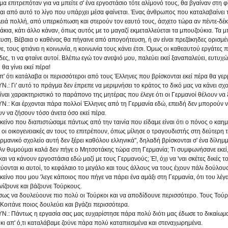
 επιτρεπόταν για να μπείτε σ' ένα εργοστάσιο τότε αλίμονό τους, θα βγαίναν στη φ
ι από αυτό το λίγο που υπάρχει μέσα φαίνεται. Ένας άνθρωπος που καταλαβαίνει τ
ειά πολλή, από υπερκόπωση και στερούν τον εαυτό τους, άσχετο τώρα αν πέντε-δέκα
κια, κάτι άλλο κάναν, όπως αυτός με το μαγαζί εκμεταλλεύεται τα μπουζούκια. Τα 
υση. Βέβαια ο καθένας θα πήγαινε από απογοήτευση, ή αν είναι πρεζάκηδες ορισμένα 
ε, τους φτιάνει η κοινωνία, η κοινωνία τους κάνει έτσι. Όμως οι καθεαυτού εργάτες
ς, τι να φταίνε αυτοί. Βλέπω εγώ τον ανεψιό μου, παλεύει εκεί ξαναπαλεύει, ευτυχώ
 θα γίνει εκεί πέρα!
' ότι κατάλαβα οι περισσότεροι από τους Έλληνες που βρίσκονται εκεί πέρα θα γε
: Γι' αυτό το πράγμα δεν έπρεπε να μεριμνήσει το κράτος το δικό μας να κάνει σχολ
ναι χαρακτηριστικό το παράπονο της μητέρας που έλεγε ότι οι Γερμανοί θέλουν ν
.: Και έρχονται πάρα πολλοί Έλληνες από τη Γερμανία εδώ, επειδή δεν μπορούν να 
ν να ζήσουν τόσο άνετα όσο εκεί πέρα.
είνο που διαπιστώσαμε πάντως από την ταινία που είδαμε είναι ότι ο πόνος ο καημ
 οι οικογενειακές αν τους το επιτρέπουν, όπως μίλησε ο τραγουδιστής στη δεύτερη
ρμανικό σχολείο αυτή δεν ξέρει καθόλου ελληνικά", δηλαδή βρίσκονται σ' ένα δίλημ
ν θυμούμαι καλά δεν πήγε ο Μητσοτάκης τώρα στη Γερμανία; Τι συμφωνήσανε εκεί, α
αι να κάνουν εργοστάσια εδώ μαζί με τους Γερμανούς; Έ!, όχι να 'ναι σκέτες δικές του
ύονται κι αυτοί, το κεφάλαιο το μεγάλο και τους άλλους να τους έχουν πάλι δούλους
ίνο που μου 'λεγε κάποιος που πήγε να πάρει ένα αμάξι στη Γερμανία, ότι του λέγ
ίζουνε και βάζουνε Τούρκους.
ως να δουλεύουνε πιο πολύ οι Τούρκοι και να αποδίδουνε περισσότερο. Τους Το
Κοιτάνε ποιος δουλεύει και βγάζει περισσότερα.
.: Πάντως η εργασία σας μας ευχαρίστησε πάρα πολύ διότι μας έδωσε το δικαίωμ
 κι απ' ό,τι καταλάβαμε ζούνε πάρα πολύ καταπιεσμένα και στεναχωρημένα.