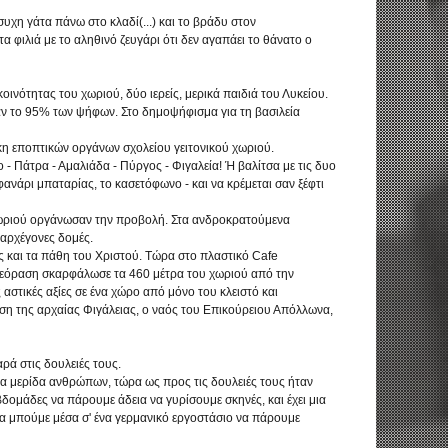
συχη γάτα πάνω στο κλαδί(...) και το βράδυ στον
α φιλιά με το αληθινό ζευγάρι ότι δεν αγαπάει το θάνατο ο
νότητας του χωριού, δύο ιερείς, μερικά παιδιά του Λυκείου.
ψαν το 95% των ψήφων. Στο δημοψήφισμα για τη βασιλεία
η εποπτικών οργάνων σχολείου γειτονικού χωριού.
 - Πάτρα - Αμαλιάδα - Πύργος - Φιγαλεία! Ή βαλίτσα με τις δυο
 φανάρι μπαταρίας, το κασετόφωνο - και να κρέμεται σαν ξέφτι
 χωριού οργάνωσαν την προβολή. Στα ανδροκρατούμενα
 αρχέγονες δομές.
ες και τα πάθη του Χριστού. Τώρα στο πλαστικό Cafe
ηλεόραση σκαρφάλωσε τα 460 μέτρα του χωριού από την
αστικές αξίες σε ένα χώρο από μόνο του κλειστό και
έση της αρχαίας Φιγάλειας, ο ναός του Επικούρειου Απόλλωνα,
ρά στις δουλειές τους.
μια μερίδα ανθρώπων, τώρα ως προς τις δουλειές τους ήταν
ομάδες να πάρουμε άδεια να γυρίσουμε σκηνές, και έχει μια
να μπούμε μέσα σ' ένα γερμανικό εργοστάσιο να πάρουμε