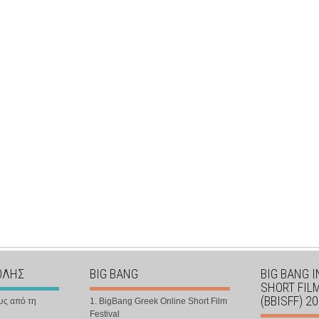
ΟΛΗΣ
BIG BANG
BIG BANG 
SHORT FIL
(BBISFF) 2
υς από τη
1. BigBang Greek Online Short Film
Festival