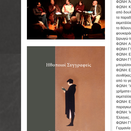
ΦΩΝΗ: Άμα
ΦΩΝΗ: Κα
από δουλ
τα παραδά
εκμετάλλε
το θέλουν
φουκαράδε
ξερωγώ τι
ΦΩΝΗ: Απ
ΦΩΝΗ ΓΥΝ.
ΦΩΝΗ: Εί
ΦΩΝΗ ΓΥΝ
μπορέσου
ΦΩΝΗ: Εκ
συνθήκες
από το γε
ΦΩΝΗ: "Α
χρήματα κ
εκμεταλλε
ΦΩΝΗ: Εκε
παραγκων
ΦΩΝΗ: Ίσ
Έλληνες. 
ΦΩΝΗ ΓΥΝ
Γερμανία