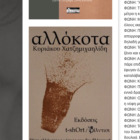
ΦΩΝΗ: "Ας
ΦΩΝΗ: Τι 
μέτρα η κ
ΦΩΝΗ: Με 
όλους εκε
ΦΩΝΗ: Πά
απορροφη
δηλαδή μ
ΦΩΝΗ: Το 
ξένοι και
ΦΩΝΗ: Από
πάρε επι
έφυγαν όλ
καταλάβαμ
ΦΩΝΗ: Κα
ΦΩΝΗ: Πρ
εννιά δρα
ΦΩΝΗ: Οι
η νύφη μο
ΦΩΝΗ: Ο 
ΦΩΝΗ: Δε
ΦΩΝΗ: Εντ
ΦΩΝΗ: Τον
του δώσει
δουλειά. 