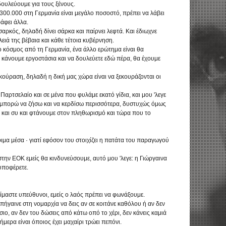
δουλεύουμε για τους ξένους.
300.000 στη Γερμανία είναι μεγάλο ποσοστό, πρέπει να λάβει
άφει άλλα.
αρκός, δηλαδή δίνει σάρκα και παίρνει λεφτά. Και έδιωχνε
ειά της βέβαια και κάθε τέτοια κυβέρνηση.
 κόσμος από τη Γερμανία, ένα άλλο ερώτημα είναι θα
α κάνουμε εργοστάσια και να δουλεύετε εδώ πέρα, θα έχουμε
ξεκούραση, δηλαδή η δική μας χώρα είναι να ξεκουράζονται οι
Παρτσελαίο και σε μένα που φυλάμε εκατό γίδια, και μου 'λεγε
ότι μπορώ να ζήσω και να κερδίσω περισσότερα, δυστυχώς όμως
ρε και συ και φτάνουμε στον πληθωρισμό και τώρα που το
ιμα μέσα · γιατί εφόσον του στοιχίζει η πατάτα του παραγωγού
ην ΕΟΚ εμείς θα κινδυνεύσουμε, αυτό μου 'λεγε: η Γιώργαινα
υποφέρετε.
 είμαστε υπεύθυνοι, εμείς ο λαός πρέπει να φωνάξουμε.
, πήγαινε στη νομαρχία να δεις αν σε κοιτάνε καθόλου ή αν δεν
ιο, αν δεν του δώσεις από κάτω οπό το χέρι, δεν κάνεις καμιά
μερα είναι όποιος έχει μαχαίρι τρώει πεπόνι.