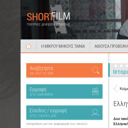
Η ΜΙΚΡΟΥ ΜΗΚΟΥΣ ΤΑΙΝΙΑ
ΑΙΘΟΥΣΑ ΠΡΟΒΟΛΗ
Αναζητήστε
Ιστορ
σε όλο το site
Εγγραφή
Κείμ
στο newsletter
Ελλη
Είσοδος / εγγραφή
στις ταινίες μας
Δυο ταιν
(απαραίτητο για την ψηφοφορία των ταινιών)
Ελληνική