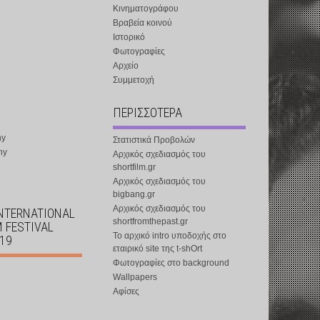
Κινηματογράφου
Βραβεία κοινού
Ιστορικό
Φωτογραφίες
Αρχείο
Συμμετοχή
ΠΕΡΙΣΣΟΤΕΡΑ
ny
Στατιστικά Προβολών
ny
Αρχικός σχεδιασμός του
shortfilm.gr
Αρχικός σχεδιασμός του
bigbang.gr
Αρχικός σχεδιασμός του
INTERNATIONAL
shortfromthepast.gr
M FESTIVAL
Το αρχικό intro υποδοχής στο
019
εταιρικό site της t-shOrt
Φωτογραφίες στο background
Wallpapers
Αφίσες