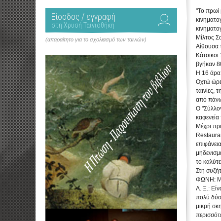
"Το πρωί 
Είσοδος / εγγραφή
κινηματογ
στη Χρυσή Ταινιοθήκη
κινηματο
Μίλτος Σ
(απαραίτητο για το σχολιασμό των ταινιών)
Αίθουσα τ
Κάτοικοι
βγήκαν 8
Η 16 άρα
Οχτώ ώρες
ταινίες, 
από πάνω
Ο "Σύλλο
καφενεία 
Μέχρι πρι
Restaura
επιφάνεια
μηδενισμ
το καλύτ
Στη συζή
ΦΩΝΗ: Μας
Λ. Ξ.: Εί
πολύ δύσ
μικρή σκ
περισσότ