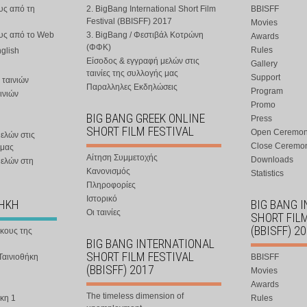
υς από τη
2. BigBang International Short Film
BBISFF
Festival (BBISFF) 2017
Movies
ους από το Web
3. BigBang / Φεστιβάλ Κοτρώνη
Awards
(ΦΦΚ)
Rules
nglish
Είσοδος & εγγραφή μελών στις
Gallery
ταινίες της συλλογής μας
Support
 ταινιών
Παραλληλες Εκδηλώσεις
Program
ινιών
Promo
BIG BANG GREEK ONLINE
Press
SHORT FILM FESTIVAL
Open Ceremo
ελών στις
Close Ceremo
 μας
Αίτηση Συμμετοχής
Downloads
μελών στη
Κανονισμός
Statistics
Πληροφορίες
Ιστορικό
ΘΗΚΗ
BIG BANG 
Οι ταινίες
SHORT FIL
(BBISFF) 2
ήκους της
BIG BANG INTERNATIONAL
SHORT FILM FESTIVAL
Ταινιοθήκη
BBISFF
(BBISFF) 2017
Movies
Awards
The timeless dimension of
κη 1
Rules