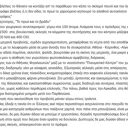
βλέπεις το θάνατο να κοιτάζει απ' το παράθυρο τον κήπο το σκληρό πουλί και την ή
ράφο βλέπεις ό,τι δεν είδες το πρωί το χαρούμενο κηπουρό το αληθινό αυτοκίνητο τ
γράφος"
αχτούρης, "Το πρωί και το βράδυ"
ου γεωργικού συνεταιρισμού: γύρω στα 100 άτομα. Ανάμεσα τους ο πρόεδρος της κοι
 1500· στις βουλευτικές εκλογές τα κόμματα της συντήρησης και του κέντρου μάζε
00 ΝΑΙ και 400 ΟΧΙ.
 μηχανή προβολής, σχεδόν αχρησιμοποίητη, μεταφέρθηκε τη νύχτα από την αποθήκ
 με το λεωφορείο μέσα σε μιαν άνοιξη που δε συγκρατιέται: Αθήνα - Κόρινθος -Αίγιο
την αδεία πομπίνα, σελοτέιπ, ψαλίδι, βουρτσάκι για τη σκόνη της μηχανής, ένα μικρό
 μου η αίσθηση του γυρολόγου φωτοσκιάσεων αμφίβολης διάρκειας.
γος των εν Αθήναις Φιγαλειωτών" μαζί με το νεοσύστατο "Πνευματικό Κέντρο" του
της διαδρομής νέοι με αλαφρές γενειάδες. Εξωτερικές αλλαγές μέσα στις απείραχτες
ν δέκα χρόνια ένας πλανόδιος κινηματογράφος έπαιζε στο καφενείο ελληνικές ταινί
nt ο μαγαζάτορας φέρνει μπουζούκια. Στο μεταξύ, έρποντας και αγκομαχώντας η τ
 της θάλασσας και εγκαταστάθηκε σωρεύοντας χωρίς διαδοχή και συνέχεια, πλαστές 
ένο, χωρίς καθόλου περιθώρια επιλογής. Πιο πάνω, βαθιά προς την Αρκαδία, στη θ
ερα διατηρημένο μνημείο μετά τον Παρθενώνα.
τηση που ακολούθησε την προβολή μείναν γύρω στους τριάντα.
 έδειξε η ταινία ότι οι Έλληνες εκεί πέρα περισσότερο ασχολούνται στο παιχνίδι πα
ναι μια κατηγορία ανθρώπων που παίζουνε χαρτιά, που πάνε στα μπουζούκια, είναι 
κολο, δε μας δώσαν άδεια να μπούμε σ' εργοστάσιο, δηλαδή προσπαθούσαμε δύο βδ
ηνή στην αρχή που δείχνει έναν εργάτη να δουλεύει. Δυστυχώς δε μας δώσαν άδεια 
ερες σκηνές, απαγορευόταν αυτό το πράγμα.