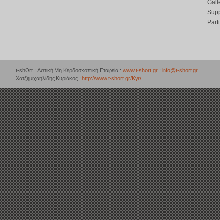
Gall
Supp
Part
t-shOrt : Αστική Μη Κερδοσκοπική Εταιρεία :
www.t-short.gr
:
info@t-short.gr
Χατζημιχαηλίδης Κυριάκος :
http://www.t-short.gr/Kyr/