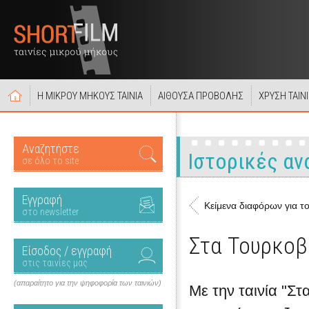
Η ΜΙΚΡΟΥ ΜΗΚΟΥΣ ΤΑΙΝΙΑ
ΑΙΘΟΥΣΑ ΠΡΟΒΟΛΗΣ
ΧΡΥΣΗ ΤΑΙΝ
Αναζητήστε
Ιστορικές α
σε όλο το site
Εγγραφή
Κείμενα διαφόρων για το
στο newsletter
Στα Τουρκοβο
Είσοδος / εγγραφή
στις ταινίες μας
(απαραίτητο για την ψηφοφορία των ταινιών)
Με την ταινία "Σ