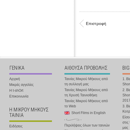
Επιστροφή
ΓΕΝΙΚΑ
ΑΙΘΟΥΣΑ ΠΡΟΒΟΛΗΣ
BIG
Αρχική
Ταινίες Μικρού Μήκους από
1. B
τη συλλογή μας
Shor
Μικρές αγγελίες
Ταινίες Μικρού Μήκους από
2. B
Η t-shOrt
τη Χρυσή Ταινιοθήκη
Shor
Επικοινωνία
201
Ταινίες Μικρού Μήκους από
το Web
3. B
Η ΜΙΚΡΟΥ ΜΗΚΟΥΣ
Κοτ
Short Films in English
ΤΑΙΝΙΑ
Είσο
στις
Περιλήψεις όλων των ταινιών
Ειδήσεις
μας