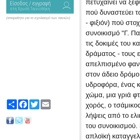
πετυχαίνει να ξεφ
Είσοδος / εγγραφή
στη Χρυσή Ταινιοθήκη
πού δυναστεύει τ
(απαραίτητο για το σχολιασμό των ταινιών)
- φιξιόν) πού στο
συνοικισμό "Γ. Π
τις δοκιμές του 
δράματος - τους 
απελπισμένο φανα
στον άδειο δρόμο
υδροφόρα, ένας κ
χώμα, μια γριά φτ
Share
Facebook
Twitter
Email
χορός, ο τσάμικο
λήψεις από το ελ
του συνοικισμού.
απλοϊκή καταγγελί