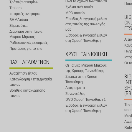
Όλα τα σχόλια των ταινιών
Τράπεζα σεναρίων
Παρα
Σχόλια ανά ταινία
Trailers
MP3 ταινιών
Ιστορικές αναφορές
BIG
Είσοδος & εγγραφή μελών
ΒΗΜΑτάκια
ONL
στις ταινίες της συλλογής
Ξέρετε ότι...
FES
μας
Διάσημοι στην Ταινία
Είσοδος & εγγραφή μελών
Μικρού Μήκους
Αίτη
στη Χρυσή Ταινιοθήκη
Ραδιοφωνικές εκπομπές
Κανο
Προτάσεις για το site
Πλη
ΧΡΥΣΗ ΤΑΙΝΙΟΘΗΚΗ
Ιστο
ΒΑΣΗ ΔΕΔΟΜΕΝΩΝ
Οι τα
Οι Ταινίες Μικρού Μήκους
της Χρυσής Ταινιοθήκης
Αναζήτηση τίτλου
BIG
Σχετικά με τη Χρυσή
Καταχώρηση / επεξεργασία
IN
Ταινιοθήκη
ταινίας
SHO
Αφιερώματα
Βοήθεια καταχώρησης
(BB
Συνεντεύξεις
ταινίας
DVD Χρυσή Ταινιοθήκη 1
The 
Είσοδος & εγγραφή μελών
une
στη Χρυσή Ταινιοθήκη
Movi
Awar
Rule