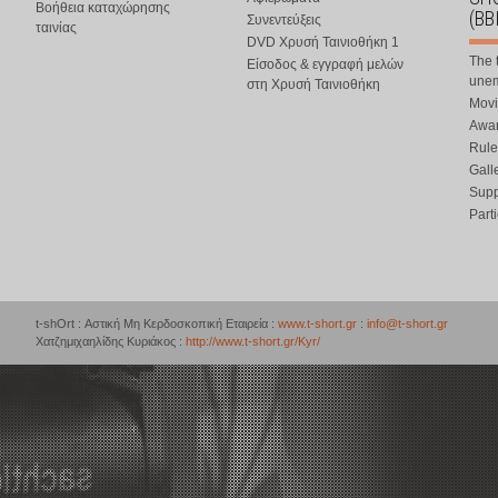
Βοήθεια καταχώρησης
(BB
Συνεντεύξεις
ταινίας
DVD Χρυσή Ταινιοθήκη 1
The 
Είσοδος & εγγραφή μελών
une
στη Χρυσή Ταινιοθήκη
Movi
Awar
Rule
Gall
Supp
Part
t-shOrt : Αστική Μη Κερδοσκοπική Εταιρεία :
www.t-short.gr
:
info@t-short.gr
Χατζημιχαηλίδης Κυριάκος :
http://www.t-short.gr/Kyr/