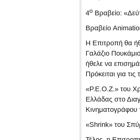
ο
4
Βραβείο: «Δεύ
Βραβείο Animatio
Η Επιτροπή θα ήθ
Γαλάζιο Πουκάμισ
ήθελε να επισημά
Πρόκειται για τις τ
«P.E.O.Z.» του Χ
Ελλάδας στο Δια
Κινηματογράφου τ
«Shrink» του Σπ
Τέλος, η Επιτροπ