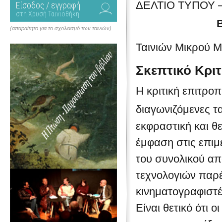
ΔΕΛΤΙΟ ΤΥΠΟΥ –
Είσοδος / εγγραφή
στη Χρυσή Ταινιοθήκη
(απαραίτητο για το σχολιασμό των ταινιών)
Ταινιών Μικρού 
Σκεπτικό Κρι
Η κριτική επιτρο
διαγωνιζόμενες τα
εκφραστική και θ
έμφαση στις επιμ
του συνολικού απ
τεχνολογιών παρέ
κινηματογραφιστέ
Είναι θετικό ότι 