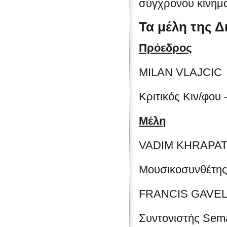
σύγχρονου κινημ
Τα μέλη της Δ
Πρόεδρος
MΙLAN VLAJCIC
Κριτικός Κιν/φου
Μέλη
VADIM KHRAPA
Μουσικοσυνθέτης
FRANCIS GAVE
Συντονιστής Semai