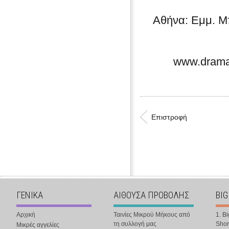
Αθήνα: Εμμ. Μ
www.dramafi
Επιστροφή
ΓΕΝΙΚΑ
ΑΙΘΟΥΣΑ ΠΡΟΒΟΛΗΣ
BIG
Αρχική
Ταινίες Μικρού Μήκους από
1. B
τη συλλογή μας
Shor
Μικρές αγγελίες