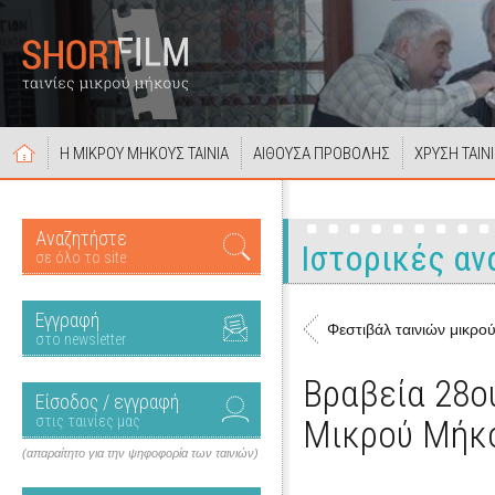
Η ΜΙΚΡΟΥ ΜΗΚΟΥΣ ΤΑΙΝΙΑ
ΑΙΘΟΥΣΑ ΠΡΟΒΟΛΗΣ
ΧΡΥΣΗ ΤΑΙΝ
Αναζητήστε
Ιστορικές α
σε όλο το site
Εγγραφή
Φεστιβάλ ταινιών μικρο
στο newsletter
Βραβεία 28ο
Είσοδος / εγγραφή
στις ταινίες μας
Μικρού Μήκ
(απαραίτητο για την ψηφοφορία των ταινιών)