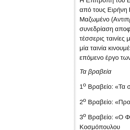
Η Επιτροπή του 
από τους Ειρήνη 
Μαζωμένο (Αντιπρ
συνεδρίαση αποφά
τέσσερις ταινίες
μία ταινία κινουμ
επόμενο έργο τω
Τα βραβεία
ο
1
Βραβείο: «Τα 
ο
2
Βραβείο: «Προ
ο
3
Βραβείο: «Ο Φ
Κοσμόπουλου