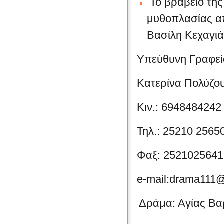
Το βραβείο της 
μυθοπλασίας α
Βασίλη Κεχαγιά
Υπεύθυνη Γραφεί
Κατερίνα Πολύζο
Κιν.: 6948484242
Τηλ.: 25210 2565
Φαξ: 2521025641
e-mail:drama111@
Δράμα: Αγίας Βα