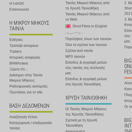
Ταινίες Μικρού Μήκους από
2. B
Η t-shOrt
τη Χρυσή Ταινιοθήκη
Shor
Επικοινωνία
201
Ταινίες Μικρού Μήκους από
το Web
3. B
Η ΜΙΚΡΟΥ ΜΗΚΟΥΣ
Κοτ
Short Films in English
ΤΑΙΝΙΑ
Είσο
στις
Περιλήψεις όλων των ταινιών
Ειδήσεις
μας
Όλα τα σχόλια των ταινιών
Τράπεζα σεναρίων
Παρα
Σχόλια ανά ταινία
Trailers
MP3 ταινιών
Ιστορικές αναφορές
BIG
Είσοδος & εγγραφή μελών
ΒΗΜΑτάκια
ONL
στις ταινίες της συλλογής
Ξέρετε ότι...
FES
μας
Διάσημοι στην Ταινία
Είσοδος & εγγραφή μελών
Μικρού Μήκους
Αίτη
στη Χρυσή Ταινιοθήκη
Ραδιοφωνικές εκπομπές
Κανο
Προτάσεις για το site
Πλη
ΧΡΥΣΗ ΤΑΙΝΙΟΘΗΚΗ
Ιστο
ΒΑΣΗ ΔΕΔΟΜΕΝΩΝ
Οι τα
Οι Ταινίες Μικρού Μήκους
της Χρυσής Ταινιοθήκης
Αναζήτηση τίτλου
BIG
Σχετικά με τη Χρυσή
Καταχώρηση / επεξεργασία
IN
Ταινιοθήκη
ταινίας
SHO
Αφιερώματα