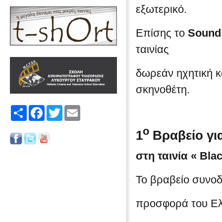
εξωτερικό.
Επίσης το
Sound
ταινίας
δωρεάν ηχητική κ
σκηνοθέτη.
Share
Facebook
Twitter
Email
ο
1
Βραβείο γι
στη ταινία «
Blac
Το βραβείο συνοδ
προσφορά του Ελ