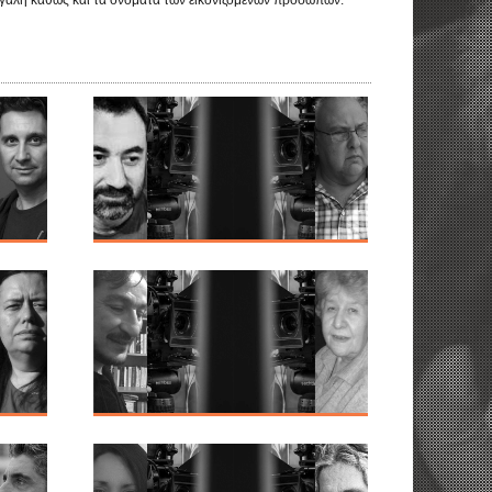
εγάλη καθώς και τα ονόματα των εικονιζομένων προσώπων.