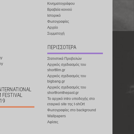
Κινηματογράφου
Βραβεία κοινού
Ιστορικό
Φωτογραφίες
Αρχείο
Συμμετοχή
ΠΕΡΙΣΣΟΤΕΡΑ
ny
Στατιστικά Προβολών
ny
Αρχικός σχεδιασμός του
shortfilm.gr
Αρχικός σχεδιασμός του
bigbang.gr
Αρχικός σχεδιασμός του
INTERNATIONAL
shortfromthepast.gr
M FESTIVAL
Το αρχικό intro υποδοχής στο
019
εταιρικό site της t-shOrt
Φωτογραφίες στο background
Wallpapers
Αφίσες