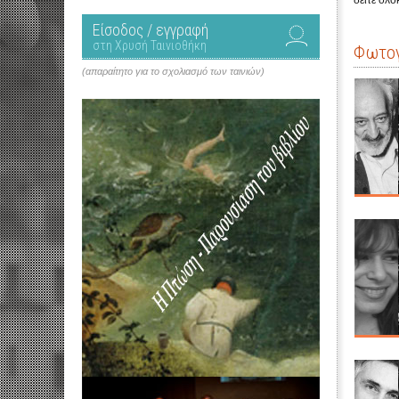
δείτε ολ
Είσοδος / εγγραφή
στη Χρυσή Ταινιοθήκη
Φωτογ
(απαραίτητο για το σχολιασμό των ταινιών)