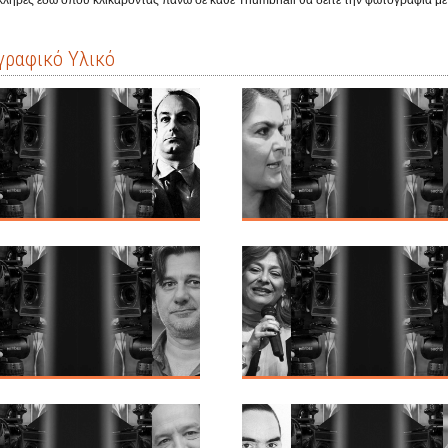
όκληρες εδώ όπου κλικάροντας πάνω σε κάθε Thumbnail θα δείτε την φωτογραφία μ
ραφικό Υλικό