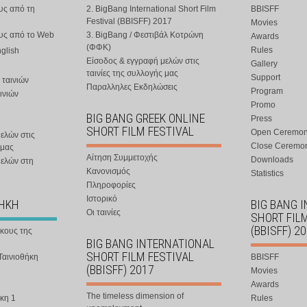
υς από τη
2. BigBang International Short Film
BBISFF
Festival (BBISFF) 2017
Movies
ους από το Web
3. BigBang / Φεστιβάλ Κοτρώνη
Awards
(ΦΦΚ)
Rules
nglish
Είσοδος & εγγραφή μελών στις
Gallery
ταινίες της συλλογής μας
Support
 ταινιών
Παραλληλες Εκδηλώσεις
Program
ινιών
Promo
BIG BANG GREEK ONLINE
Press
SHORT FILM FESTIVAL
Open Ceremo
ελών στις
Close Ceremo
 μας
Αίτηση Συμμετοχής
Downloads
μελών στη
Κανονισμός
Statistics
Πληροφορίες
Ιστορικό
ΘΗΚΗ
BIG BANG 
Οι ταινίες
SHORT FIL
(BBISFF) 2
ήκους της
BIG BANG INTERNATIONAL
SHORT FILM FESTIVAL
Ταινιοθήκη
BBISFF
(BBISFF) 2017
Movies
Awards
The timeless dimension of
κη 1
Rules