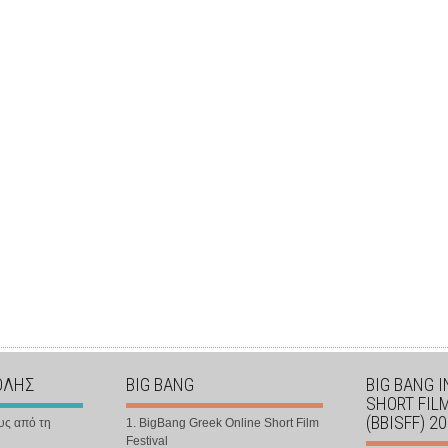
ΟΛΗΣ
BIG BANG
BIG BANG 
SHORT FIL
(BBISFF) 2
υς από τη
1. BigBang Greek Online Short Film
Festival