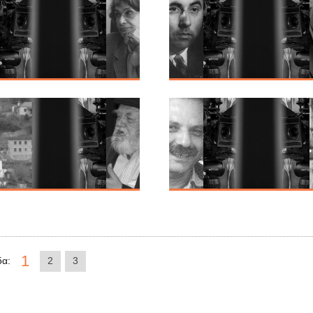
1
δα:
2
3