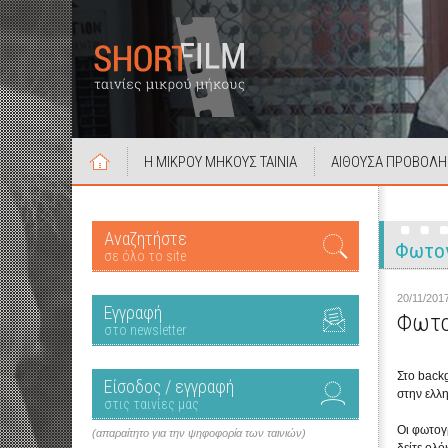
Η ΜΙΚΡΟΥ ΜΗΚΟΥΣ ΤΑΙΝΙΑ
ΑΙΘΟΥΣΑ ΠΡΟΒΟΛΗ
Αναζητήστε
Φωτο
σε όλο το site
20/11/201
Εγγραφή
Φωτο
στο newsletter
Στο backg
Είσοδος / εγγραφή
στην ελλη
στις ταινίες μας
Οι φωτογ
(απαραίτητο για την ψηφοφορία των ταινιών)