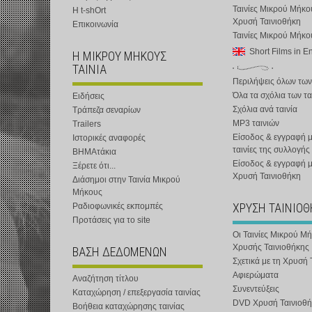
Ταινίες Μικρού Μήκο
Η t-shOrt
Χρυσή Ταινιοθήκη
Επικοινωνία
Ταινίες Μικρού Μήκ
Short Films in E
Η ΜΙΚΡΟΥ ΜΗΚΟΥΣ
ΤΑΙΝΙΑ
Περιλήψεις όλων των
Όλα τα σχόλια των τα
Ειδήσεις
Σχόλια ανά ταινία
Τράπεζα σεναρίων
MP3 ταινιών
Trailers
Είσοδος & εγγραφή μ
Ιστορικές αναφορές
ταινίες της συλλογής
ΒΗΜΑτάκια
Είσοδος & εγγραφή 
Ξέρετε ότι...
Χρυσή Ταινιοθήκη
Διάσημοι στην Ταινία Μικρού
Μήκους
ΧΡΥΣΗ ΤΑΙΝΙΟ
Ραδιοφωνικές εκπομπές
Προτάσεις για το site
Οι Ταινίες Μικρού Μ
Χρυσής Ταινιοθήκης
ΒΑΣΗ ΔΕΔΟΜΕΝΩΝ
Σχετικά με τη Χρυσή 
Αφιερώματα
Αναζήτηση τίτλου
Συνεντεύξεις
Καταχώρηση / επεξεργασία ταινίας
DVD Χρυσή Ταινιοθή
Βοήθεια καταχώρησης ταινίας