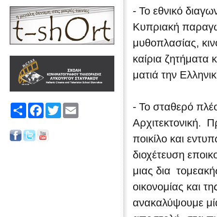
- Το εθνικό διαγω
Κυπριακή παραγωγ
μυθοπλασίας, κινο
καίρια ζητήματα 
ματιά την Ελληνι
- Το σταθερό πλέ
Share
Facebook
Twitter
Email
Αρχιτεκτονική. Π
ποικίλο και εντυ
διοχέτευση εποικ
μιας δια τομεακής
οικονομίας και τ
ανακαλύψουμε μία 