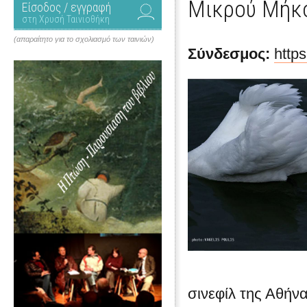
Μικρού Μήκ
Είσοδος / εγγραφή
στη Χρυσή Ταινιοθήκη
(απαραίτητο για το σχολιασμό των ταινιών)
Σύνδεσμος:
https
σινεφίλ της Αθήν