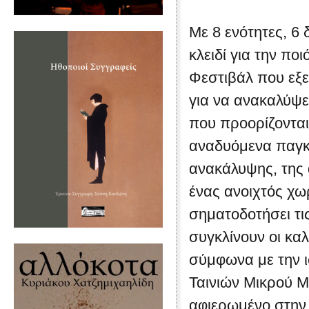
Με 8 ενότητες, 6 
κλειδί για την ποι
Φεστιβάλ που εξε
για να ανακαλύψει
που προορίζονται
αναδυόμενα παγκ
ανακάλυψης, της α
ένας ανοιχτός χω
σηματοδοτήσει τι
συγκλίνουν οι κα
σύμφωνα με την ι
Ταινιών Μικρού Μ
αφιερωμένο στην