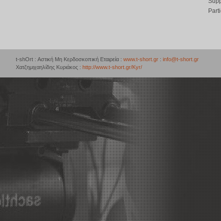
Supp
Part
t-shOrt : Αστική Μη Κερδοσκοπική Εταιρεία :
www.t-short.gr
:
info@t-short.gr
Χατζημιχαηλίδης Κυριάκος :
http://www.t-short.gr/Kyr/