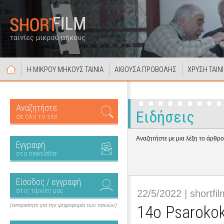
Η ΜΙΚΡΟΥ ΜΗΚΟΥΣ ΤΑΙΝΙΑ
ΑΙΘΟΥΣΑ ΠΡΟΒΟΛΗΣ
ΧΡΥΣΗ ΤΑΙΝ
Αναζητήστε
Ειδήσεις
σε όλο το site
Αναζητήστε με μια λέξη το άρθρ
Εγγραφή
στο newsletter
Είσοδος / εγγραφή
στις ταινίες μας
22/5/2022 | shortfil
(απαραίτητο για την ψηφοφορία των ταινιών)
14o Psaroko