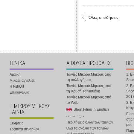
Όλες οι ειδήσεις
ΓΕΝΙΚΑ
ΑΙΘΟΥΣΑ ΠΡΟΒΟΛΗΣ
BIG
Αρχική
Ταινίες Μικρού Μήκους από
1. B
τη συλλογή μας
Shor
Μικρές αγγελίες
Ταινίες Μικρού Μήκους από
2. B
Η t-shOrt
τη Χρυσή Ταινιοθήκη
Shor
Επικοινωνία
201
Ταινίες Μικρού Μήκους από
το Web
3. B
Η ΜΙΚΡΟΥ ΜΗΚΟΥΣ
Κοτ
Short Films in English
ΤΑΙΝΙΑ
Είσο
στις
Περιλήψεις όλων των ταινιών
Ειδήσεις
μας
Όλα τα σχόλια των ταινιών
Τράπεζα σεναρίων
Παρα