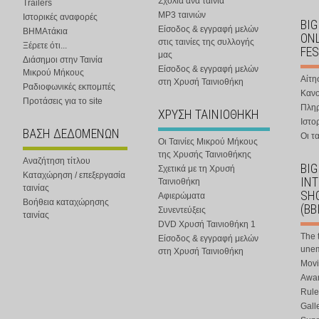
Σχόλια ανά ταινία
Trailers
MP3 ταινιών
Ιστορικές αναφορές
BIG
Είσοδος & εγγραφή μελών
ΒΗΜΑτάκια
ONL
στις ταινίες της συλλογής
Ξέρετε ότι...
FES
μας
Διάσημοι στην Ταινία
Είσοδος & εγγραφή μελών
Μικρού Μήκους
Αίτη
στη Χρυσή Ταινιοθήκη
Ραδιοφωνικές εκπομπές
Κανο
Προτάσεις για το site
Πλη
ΧΡΥΣΗ ΤΑΙΝΙΟΘΗΚΗ
Ιστο
ΒΑΣΗ ΔΕΔΟΜΕΝΩΝ
Οι τα
Οι Ταινίες Μικρού Μήκους
της Χρυσής Ταινιοθήκης
Αναζήτηση τίτλου
BIG
Σχετικά με τη Χρυσή
Καταχώρηση / επεξεργασία
IN
Ταινιοθήκη
ταινίας
SHO
Αφιερώματα
Βοήθεια καταχώρησης
(BB
Συνεντεύξεις
ταινίας
DVD Χρυσή Ταινιοθήκη 1
The 
Είσοδος & εγγραφή μελών
une
στη Χρυσή Ταινιοθήκη
Movi
Awar
Rule
Gall