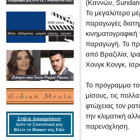
(Καννών, Sundance
Το μεγαλύτερο μ
παραγωγές διατη
κινηματογραφική
παραγωγή. Το πρό
από Βραζιλία, Ιρα
Χονγκ Κονγκ, Ισρ
Το πρόγραμμα του
μίσους, τις πολλ
φτώχειας τον ρατσ
την κλιματική αλ
παρενόχληση.