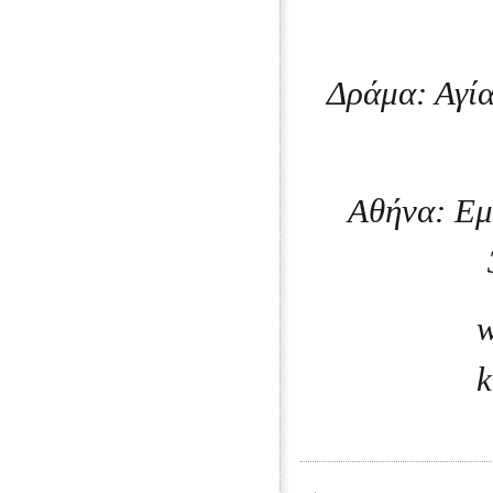
Δράμα: Αγί
Αθήνα: Εμ
w
k