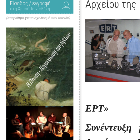
Αρχείου της
Είσοδος / εγγραφή
στη Χρυσή Ταινιοθήκη
(απαραίτητο για το σχολιασμό των ταινιών)
ΕΡΤ»
Συνέντευξη