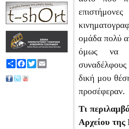
επιστήμο
κινηματογραφ
ομάδα πολύ α
όμως να τ
Share
Facebook
Twitter
Email
συναδέλφους 
δική μου θέσ
προσέφεραν.
Τι περιλαμβ
Αρχείου της