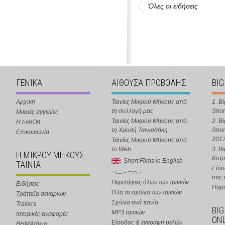
Όλες οι ειδήσεις
ΓΕΝΙΚΑ
ΑΙΘΟΥΣΑ ΠΡΟΒΟΛΗΣ
BIG
Αρχική
Ταινίες Μικρού Μήκους από
1. B
τη συλλογή μας
Shor
Μικρές αγγελίες
Ταινίες Μικρού Μήκους από
2. B
Η t-shOrt
τη Χρυσή Ταινιοθήκη
Shor
Επικοινωνία
201
Ταινίες Μικρού Μήκους από
το Web
3. B
Η ΜΙΚΡΟΥ ΜΗΚΟΥΣ
Κοτ
Short Films in English
ΤΑΙΝΙΑ
Είσο
στις
Περιλήψεις όλων των ταινιών
Ειδήσεις
Παρα
Όλα τα σχόλια των ταινιών
Τράπεζα σεναρίων
Σχόλια ανά ταινία
Trailers
BIG
MP3 ταινιών
Ιστορικές αναφορές
ONL
Είσοδος & εγγραφή μελών
ΒΗΜΑτάκια