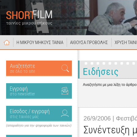
Η ΜΙΚΡΟΥ ΜΗΚΟΥΣ ΤΑΙΝΙΑ
ΑΙΘΟΥΣΑ ΠΡΟΒΟΛΗΣ
ΧΡΥΣΗ ΤΑΙΝ
Αναζητήστε
Ειδήσεις
σε όλο το site
Αναζητήστε με μια λέξη το άρθρο
Εγγραφή
στο newsletter
Είσοδος / εγγραφή
στις ταινίες μας
26/9/2006 | Φεστι
(απαραίτητο για την ψηφοφορία των ταινιών)
Συνέντευξη 