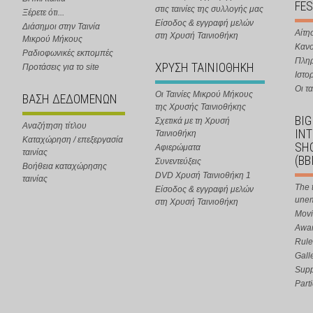
FES
στις ταινίες της συλλογής μας
Ξέρετε ότι...
Είσοδος & εγγραφή μελών
Διάσημοι στην Ταινία
Αίτη
στη Χρυσή Ταινιοθήκη
Μικρού Μήκους
Κανο
Ραδιοφωνικές εκπομπές
Πλη
ΧΡΥΣΗ ΤΑΙΝΙΟΘΗΚΗ
Προτάσεις για το site
Ιστο
Οι τα
Οι Ταινίες Μικρού Μήκους
ΒΑΣΗ ΔΕΔΟΜΕΝΩΝ
της Χρυσής Ταινιοθήκης
BIG
Σχετικά με τη Χρυσή
Αναζήτηση τίτλου
IN
Ταινιοθήκη
Καταχώρηση / επεξεργασία
SHO
Αφιερώματα
ταινίας
(BB
Συνεντεύξεις
Βοήθεια καταχώρησης
DVD Χρυσή Ταινιοθήκη 1
ταινίας
The 
Είσοδος & εγγραφή μελών
une
στη Χρυσή Ταινιοθήκη
Movi
Awar
Rule
Gall
Supp
Part