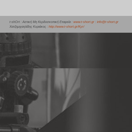
t-shOrt : Αστική Μη Κερδοσκοπική Εταιρεία :
www.t-short.gr
:
info@t-short.gr
Χατζημιχαηλίδης Κυριάκος :
http://www.t-short.gr/Kyr/