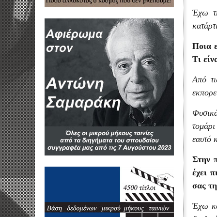
Έχω τη
κατάρτ
Ποια ε
Τι είν
Από τι
εκπορε
Φυσικά
τομάρι
εαυτό 
Στην 
έχει π
σας τη
Έχω κά