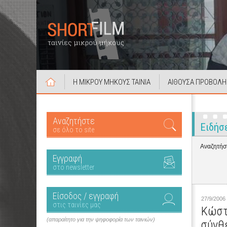
Η ΜΙΚΡΟΥ ΜΗΚΟΥΣ ΤΑΙΝΙΑ
ΑΙΘΟΥΣΑ ΠΡΟΒΟΛΗ
Αναζητήστε
Ειδήσ
σε όλο το site
Αναζητήστ
Εγγραφή
στο newsletter
Είσοδος / εγγραφή
27/9/2006
στις ταινίες μας
Κώστα
(απαραίτητο για την ψηφοφορία των ταινιών)
σύνθε