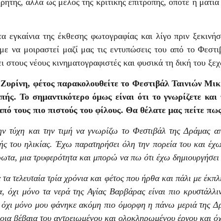
ρητής, αλλά ως μέλος της κριτικής επιτροπής, οπότε η ματιά
α εγκαίνια της έκθεσης φωτογραφίας και λίγο πριν ξεκινήσ
με να μοιραστεί μαζί μας τις εντυπώσεις του από το Φεστιβ
ι στους νέους κινηματογραφιστές και φυσικά τη δική του ξε
 Ζυρίνη, φέτος παρακολουθείτε το Φεστιβάλ Ταινιών Μι
πής. Το σημαντικότερο όμως είναι ότι το γνωρίζετε και
από τους πιο πιστούς του φίλους. Θα θέλατε μας πείτε πω
ν τύχη και την τιμή να γνωρίζω το Φεστιβάλ της Δράμας απ
ής του ηλικίας. Έχω παρατηρήσει όλη την πορεία του και έχω
ρωτα, μια τρυφερότητα και μπορώ να πω ότι έχω δημιουργήσει
 τα τελευταία τρία χρόνια και φέτος που ήρθα και πάλι με έκπλ
, όχι μόνο τα νερά της Αγίας Βαρβάρας είναι πιο κρυστάλλι
 όχι μόνο μου φάνηκε ακόμη πιο όμορφη η πάνω μεριά της Δ
νοια βέβαια του αντρειωμένου και ολοκληρωμένου έργου και όχ