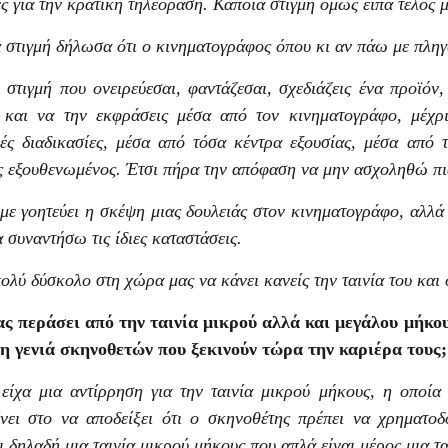
ές για την κρατική τηλεόραση. Κάποια στιγμή όμως είπα τέλος 
 στιγμή δήλωσα ότι ο κινηματογράφος όπου κι αν πάω με πληγώ
 στιγμή που ονειρεύεσαι, φαντάζεσαι, σχεδιάζεις ένα προϊόν, 
και να την εκφράσεις μέσα από τον κινηματογράφο, μέχρι
ές διαδικασίες, μέσα από τόσα κέντρα εξουσίας, μέσα από 
ς εξουθενωμένος. Έτσι πήρα την απόφαση να μην ασχοληθώ πι
με γοητεύει η σκέψη μιας δουλειάς στον κινηματογράφο, αλλά
α συναντήσω τις ίδιες καταστάσεις.
πολύ δύσκολο στη χώρα μας να κάνει κανείς την ταινία του και 
ς περάσει από την ταινία μικρού αλλά και μεγάλου μήκου
η γενιά σκηνοθετών που ξεκινούν τώρα την καριέρα τους;
είχα μια αντίρρηση για την ταινία μικρού μήκους, η οποία 
ίνει στο να αποδείξει ότι ο σκηνοθέτης πρέπει να χρηματοδ
ι δηλαδή μια ταινία μικρού μήκους που απλά είναι μέρος μια τ