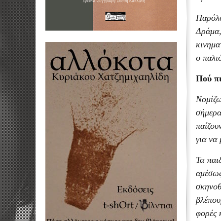
Παρόλο
Δράμα
κινημα
ο παλι
Πού πι
Νομίζω
σήμερα
παίζου
για να
Τα παι
αμέσως
σκηνοθ
βλέπου
φορές 