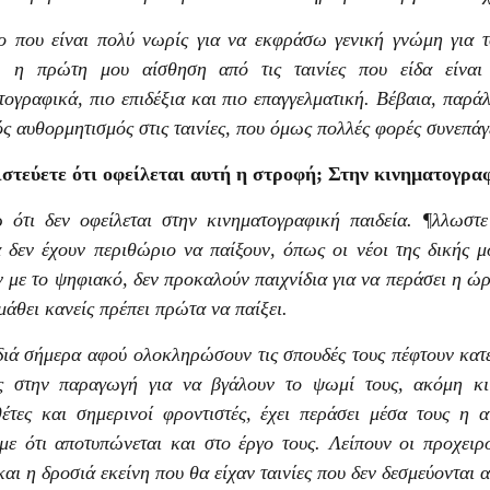
 που είναι πολύ νωρίς για να εκφράσω γενική γνώμη για το
, η πρώτη μου αίσθηση από τις ταινίες που είδα είναι
τογραφικά, πιο επιδέξια και πιο επαγγελματική. Βέβαια, παρά
ός αυθορμητισμός στις ταινίες, που όμως πολλές φορές συνεπάγε
στεύετε ότι οφείλεται αυτή η στροφή; Στην κινηματογρα
 ότι δεν οφείλεται στην κινηματογραφική παιδεία. ¶λλωστε
 δεν έχουν περιθώριο να παίξουν, όπως οι νέοι της δικής μ
ν με το ψηφιακό, δεν προκαλούν παιχνίδια για να περάσει η ώρ
 μάθει κανείς πρέπει πρώτα να παίξει.
διά σήμερα αφού ολοκληρώσουν τις σπουδές τους πέφτουν κατ
 στην παραγωγή για να βγάλουν το ψωμί τους, ακόμη κι 
έτες και σημερινοί φροντιστές, έχει περάσει μέσα τους η α
με ότι αποτυπώνεται και στο έργο τους. Λείπουν οι προχειρό
και η δροσιά εκείνη που θα είχαν ταινίες που δεν δεσμεύονται 