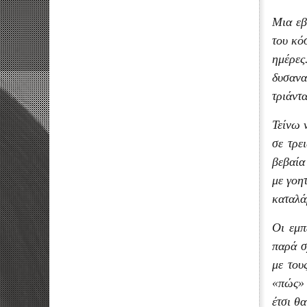
Μια εβ
του κό
ημέρες
δυσανα
τριάντ
Τείνω 
σε τρε
βεβαία
με γοη
καταλά
Οι εμπ
παρά σ
με του
«πώς» 
έτσι θ