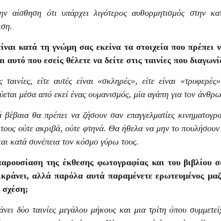
ν αίσθηση ότι υπάρχει λιγότερος αυθορμητισμός στην κατ
ιση.
ίναι κατά τη γνώμη σας εκείνα τα στοιχεία που πρέπει ν
αι αυτό που εσείς θέλετε να δείτε στις ταινίες που διαγων
ς ταινίες, είτε αυτές είναι «σκληρές», είτε είναι «τρυφερ
ύεται μέσα από εκεί ένας ουμανισμός, μία αγάπη για τον άνθρ
 βέβαια θα πρέπει να ζήσουν σαν επαγγελματίες κινηματογρ
 τους ούτε ακριβά, ούτε φτηνά. Θα ήθελα να μην το πουλήσουν
και κατά συνέπεια τον κόσμο γύρω τους.
παρουσίαση της έκθεσης φωτογραφίας και του βιβλίου σ
ικράνει, αλλά παρόλα αυτά παραμένετε ερωτευμένος μαζί
 σχέση;
νει δύο ταινίες μεγάλου μήκους και μια τρίτη όπου συμμετε