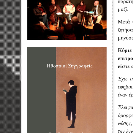
παρατη
μαζί.
Μετά τ
ζητήσα
μηνύσε
Κύριε
επιτρο
είστε 
Έχω τη
εφηβικ
έναν έ
Έλειψα
όμορφα
φύσης,
την έν