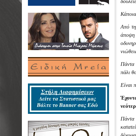
δουλει
Κάποια
Από τη
άποψη 
οδυνηρ
νιώθει
Πάντα 
πάλι θ
Είναι 
Έχοντα
νεότερ
Πάντα 
κατατε
δέχομα