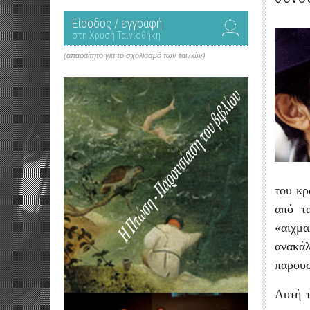
Είσοδος / εγγραφή
στη Χρυσή Ταινιοθήκη
(απαραίτητο για το σχολιασμό των ταινιών)
του κρ
από τ
«αιχμ
ανακάλ
παρουσ
Αυτή τ