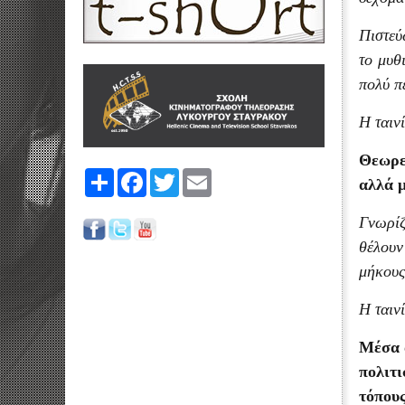
Πιστεύ
το μυθ
πολύ π
Η ταιν
Θεωρεί
Share
Facebook
Twitter
Email
αλλά 
Γνωρίζ
θέλουν
μήκους
Η ταιν
Μέσα α
πολιτι
τόπους