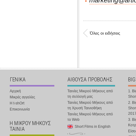
marketing@artio
Όλες οι ειδήσεις
ΓΕΝΙΚΑ
ΑΙΘΟΥΣΑ ΠΡΟΒΟΛΗΣ
BIG
Αρχική
Ταινίες Μικρού Μήκους από
1. B
τη συλλογή μας
Shor
Μικρές αγγελίες
Ταινίες Μικρού Μήκους από
2. B
Η t-shOrt
τη Χρυσή Ταινιοθήκη
Shor
Επικοινωνία
201
Ταινίες Μικρού Μήκους από
το Web
3. B
Η ΜΙΚΡΟΥ ΜΗΚΟΥΣ
Κοτ
Short Films in English
ΤΑΙΝΙΑ
Είσο