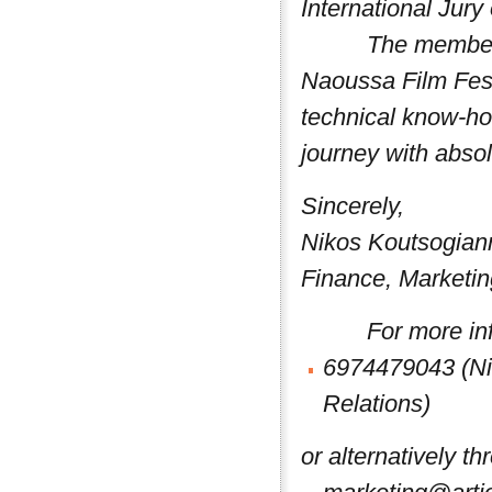
International Jury
The members of
Naoussa Film Fest
technical know-ho
journey with abso
Sincerely,
Nikos Koutsogian
Finance, Marketin
For more info p
6974479043 (Nik
Relations)
or alternatively th