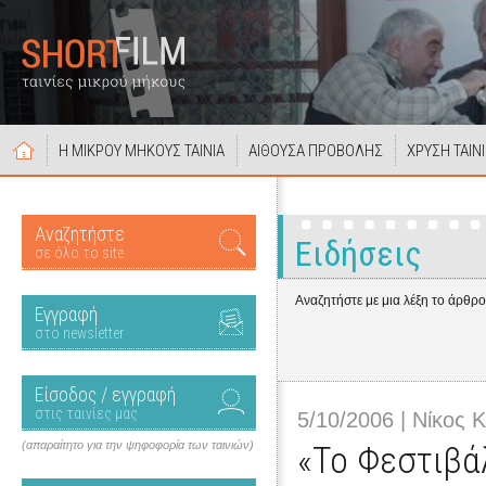
Η ΜΙΚΡΟΥ ΜΗΚΟΥΣ ΤΑΙΝΙΑ
ΑΙΘΟΥΣΑ ΠΡΟΒΟΛΗΣ
ΧΡΥΣΗ ΤΑΙΝ
Αναζητήστε
Ειδήσεις
σε όλο το site
Αναζητήστε με μια λέξη το άρθρ
Εγγραφή
στο newsletter
Είσοδος / εγγραφή
στις ταινίες μας
5/10/2006 | Νίκος 
(απαραίτητο για την ψηφοφορία των ταινιών)
«Το Φεστιβά