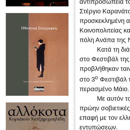
αντιπροσωπεία τ
Στέργιο Καρανάτσ
προσκεκλημένη α
Κοινοπολιτείας κ
πόλη Ανάπα της Ν
Κατά τη διάρκε
στο Φεστιβάλ της
προβλήθηκαν ταιν
ο
στο 3
Φεστιβάλ τ
περασμένο Μάιο.
Με αυτόν τον τρ
πρώην σοβιετικές
επαφή με τον ελλ
εντυπώσεων.