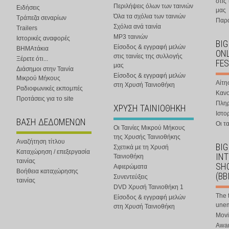
στις
Περιλήψεις όλων των ταινιών
Ειδήσεις
μας
Όλα τα σχόλια των ταινιών
Τράπεζα σεναρίων
Παρα
Σχόλια ανά ταινία
Trailers
MP3 ταινιών
Ιστορικές αναφορές
BIG
Είσοδος & εγγραφή μελών
ΒΗΜΑτάκια
ONL
στις ταινίες της συλλογής
Ξέρετε ότι...
FES
μας
Διάσημοι στην Ταινία
Είσοδος & εγγραφή μελών
Μικρού Μήκους
Αίτη
στη Χρυσή Ταινιοθήκη
Ραδιοφωνικές εκπομπές
Κανο
Προτάσεις για το site
Πλη
ΧΡΥΣΗ ΤΑΙΝΙΟΘΗΚΗ
Ιστο
ΒΑΣΗ ΔΕΔΟΜΕΝΩΝ
Οι τα
Οι Ταινίες Μικρού Μήκους
της Χρυσής Ταινιοθήκης
Αναζήτηση τίτλου
BIG
Σχετικά με τη Χρυσή
Καταχώρηση / επεξεργασία
IN
Ταινιοθήκη
ταινίας
SHO
Αφιερώματα
Βοήθεια καταχώρησης
(BB
Συνεντεύξεις
ταινίας
DVD Χρυσή Ταινιοθήκη 1
The 
Είσοδος & εγγραφή μελών
une
στη Χρυσή Ταινιοθήκη
Movi
Awar