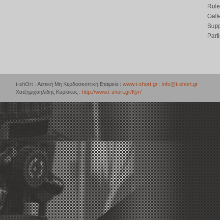
Rule
Gall
Supp
Part
t-shOrt : Αστική Μη Κερδοσκοπική Εταιρεία :
www.t-short.gr
:
info@t-short.gr
Χατζημιχαηλίδης Κυριάκος :
http://www.t-short.gr/Kyr/