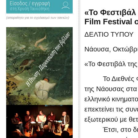
Είσοδος / εγγραφή
στη Χρυσή Ταινιοθήκη
«Το Φεστιβάλ
(απαραίτητο για το σχολιασμό των ταινιών)
Film Festival o
ΔΕΛΤΙΟ ΤΥΠΟΥ
Νάουσα, Οκτώβρι
«Το Φεστιβάλ τη
Το Διεθνές Φεστ
της Νάουσας στα 
ελληνικό κινηματ
επεκτείνει τις σ
εξωτερικού με θε
Έτσι, στο διάσ