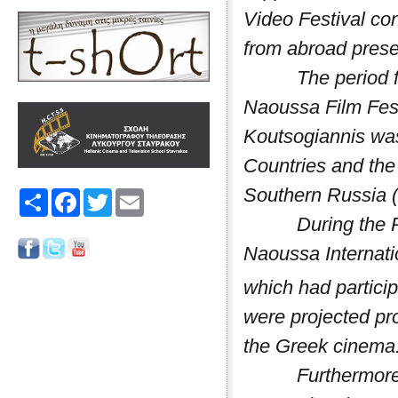
Video Festival con
from abroad presen
The period from 
Naoussa Film Fest
Koutsogiannis was
Countries and the 
Southern Russia 
Share
Facebook
Twitter
Email
During the Russ
Naoussa Internati
which had particip
were projected pr
the Greek cinema
Furthermore, on