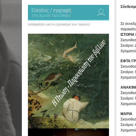
Σύνδεσμ
Είσοδος / εγγραφή
στη Χρυσή Ταινιοθήκη
Σε συνεδ
(απαραίτητο για το σχολιασμό των ταινιών)
παρακάτω
ΙΣΤΟΡΙΑ
Σκηνοθεσ
Σενάριο:
Χρηματοδ
ΕΦΤΑ Γ
Σκηνοθεσ
Σενάριο:
Χρηματοδ
ΑΝΑΚΙΝ
Σκηνοθεσ
Σενάριο:
Χρηματοδ
ΜΑΡΙΑ
Σκηνοθεσ
Σενάριο:
Χρηματοδ