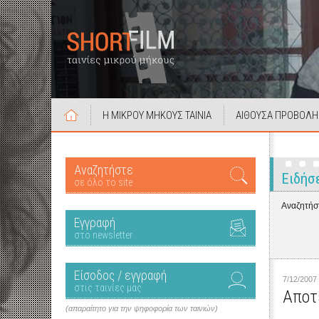
Η ΜΙΚΡΟΥ ΜΗΚΟΥΣ ΤΑΙΝΙΑ
ΑΙΘΟΥΣΑ ΠΡΟΒΟΛΗ
Αναζητήστε
Ειδήσ
σε όλο το site
Αναζητήστ
Εγγραφή
στο newsletter
Είσοδος / εγγραφή
7/12/2007
στις ταινίες μας
Αποτ
(απαραίτητο για την ψηφοφορία των ταινιών)