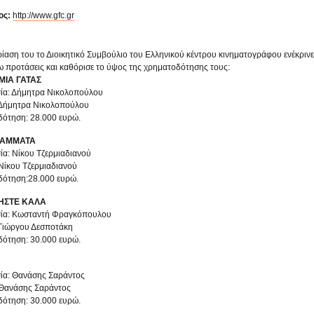
ος:
http://www.gfc.gr
ρίαση του το Διοικητικό Συμβούλιο του Ελληνικού κέντρου κινηματογράφου ενέκρι
 προτάσεις και καθόρισε το ύψος της χρηματοδότησης τους:
 ΜΙΑ ΓΑΤΑΣ
ία: Δήμητρα Νικολοπούλου
 Δήμητρα Νικολοπούλου
ότηση: 28.000 ευρώ.
ΡΑΜΜΑΤΑ
ία: Νίκου Τζερμιαδιανού
 Νίκου Τζερμιαδιανού
ότηση:28.000 ευρώ.
ΗΣΤΕ ΚΑΛΑ
ία: Κωσταντή Φραγκόπουλου
 Γιώργου Δεσποτάκη
ότηση: 30.000 ευρώ.
ία: Θανάσης Σαράντος
 Θανάσης Σαράντος
ότηση: 30.000 ευρώ.