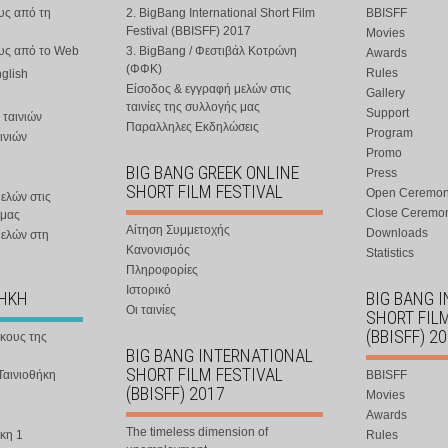
υς από τη
2. BigBang International Short Film
BBISFF
Festival (BBISFF) 2017
Movies
ους από το Web
3. BigBang / Φεστιβάλ Κοτρώνη
Awards
(ΦΦΚ)
Rules
nglish
Είσοδος & εγγραφή μελών στις
Gallery
ταινίες της συλλογής μας
Support
 ταινιών
Παραλληλες Εκδηλώσεις
Program
ινιών
Promo
BIG BANG GREEK ONLINE
Press
SHORT FILM FESTIVAL
Open Ceremo
ελών στις
Close Ceremo
 μας
Αίτηση Συμμετοχής
Downloads
μελών στη
Κανονισμός
Statistics
Πληροφορίες
Ιστορικό
ΘΗΚΗ
BIG BANG 
Οι ταινίες
SHORT FIL
(BBISFF) 2
ήκους της
BIG BANG INTERNATIONAL
SHORT FILM FESTIVAL
Ταινιοθήκη
BBISFF
(BBISFF) 2017
Movies
Awards
The timeless dimension of
κη 1
Rules