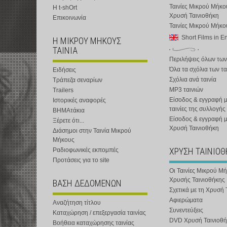
Ταινίες Μικρού Μήκο
Η t-shOrt
Χρυσή Ταινιοθήκη
Επικοινωνία
Ταινίες Μικρού Μήκ
Short Films in E
Η ΜΙΚΡΟΥ ΜΗΚΟΥΣ
ΤΑΙΝΙΑ
Περιλήψεις όλων των
Όλα τα σχόλια των τα
Ειδήσεις
Σχόλια ανά ταινία
Τράπεζα σεναρίων
MP3 ταινιών
Trailers
Είσοδος & εγγραφή μ
Ιστορικές αναφορές
ταινίες της συλλογής
ΒΗΜΑτάκια
Είσοδος & εγγραφή 
Ξέρετε ότι...
Χρυσή Ταινιοθήκη
Διάσημοι στην Ταινία Μικρού
Μήκους
ΧΡΥΣΗ ΤΑΙΝΙΟ
Ραδιοφωνικές εκπομπές
Προτάσεις για το site
Οι Ταινίες Μικρού Μ
Χρυσής Ταινιοθήκης
ΒΑΣΗ ΔΕΔΟΜΕΝΩΝ
Σχετικά με τη Χρυσή 
Αφιερώματα
Αναζήτηση τίτλου
Συνεντεύξεις
Καταχώρηση / επεξεργασία ταινίας
DVD Χρυσή Ταινιοθή
Βοήθεια καταχώρησης ταινίας