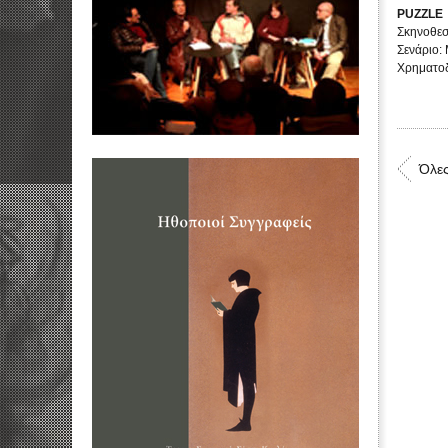
PUZZLE
Σκηνοθεσ
Σενάριο:
Χρηματοδ
Όλες