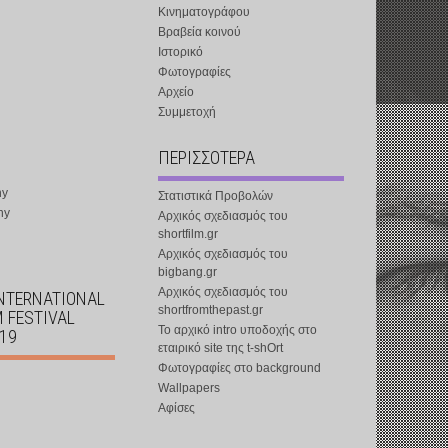
Κινηματογράφου
Βραβεία κοινού
Ιστορικό
Φωτογραφίες
Αρχείο
Συμμετοχή
ΠΕΡΙΣΣΟΤΕΡΑ
ny
Στατιστικά Προβολών
ny
Αρχικός σχεδιασμός του
shortfilm.gr
Αρχικός σχεδιασμός του
bigbang.gr
Αρχικός σχεδιασμός του
INTERNATIONAL
shortfromthepast.gr
M FESTIVAL
Το αρχικό intro υποδοχής στο
019
εταιρικό site της t-shOrt
Φωτογραφίες στο background
Wallpapers
Αφίσες