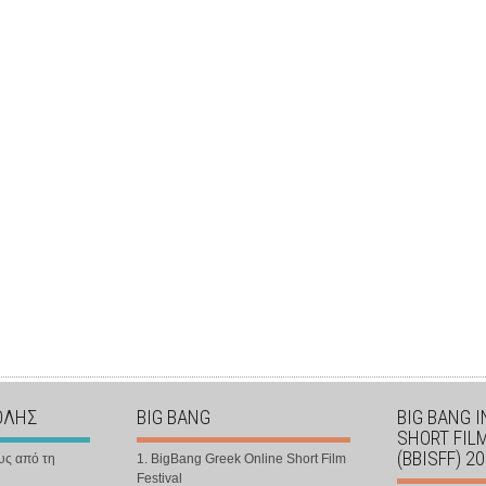
ΟΛΗΣ
BIG BANG
BIG BANG 
SHORT FIL
(BBISFF) 2
υς από τη
1. BigBang Greek Online Short Film
Festival