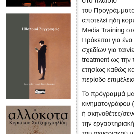
στο πλαίσιο
του Προγράμματο
αποτελεί ήδη κορ
Media Training στ
Πρόκειται για έ
σχεδίων για ταιν
treatment ως την
ετησίως καθώς κα
περίοδο επιμέλει
Το πρόγραμμά μα
κινηματογράφου 
ή σκηνοθέτες/σεν
την εργαστηριακή
του σεναριακού υ