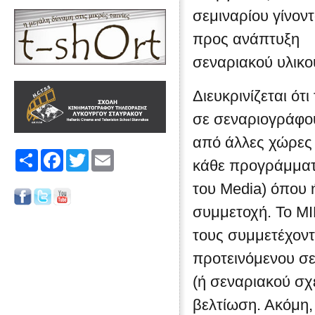
σεμιναρίου γίνοντ
προς ανάπτυξη
σεναριακού υλικού
Διευκρινίζεται ότ
σε σεναριογράφο
από άλλες χώρες
Share
Facebook
Twitter
Email
κάθε προγράμμα
του Media) όπου 
συμμετοχή. Το ΜΙ
τους συμμετέχοντ
προτεινόμενου σ
(ή σεναριακού σχ
βελτίωση. Ακόμη,