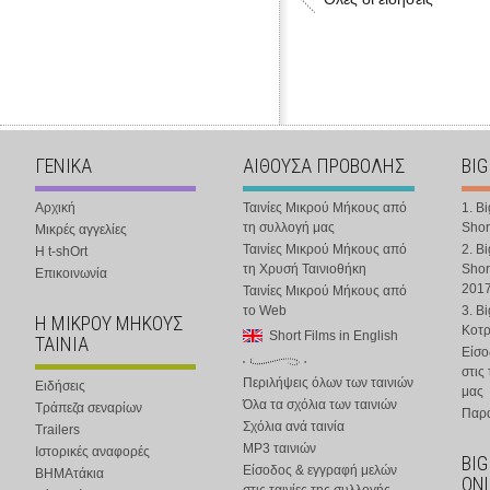
ΓΕΝΙΚΑ
ΑΙΘΟΥΣΑ ΠΡΟΒΟΛΗΣ
BIG
Αρχική
Ταινίες Μικρού Μήκους από
1. B
τη συλλογή μας
Shor
Μικρές αγγελίες
Ταινίες Μικρού Μήκους από
2. B
Η t-shOrt
τη Χρυσή Ταινιοθήκη
Shor
Επικοινωνία
201
Ταινίες Μικρού Μήκους από
το Web
3. B
Η ΜΙΚΡΟΥ ΜΗΚΟΥΣ
Κοτ
Short Films in English
ΤΑΙΝΙΑ
Είσο
στις
Περιλήψεις όλων των ταινιών
Ειδήσεις
μας
Όλα τα σχόλια των ταινιών
Τράπεζα σεναρίων
Παρα
Σχόλια ανά ταινία
Trailers
MP3 ταινιών
Ιστορικές αναφορές
BIG
Είσοδος & εγγραφή μελών
ΒΗΜΑτάκια
ONL