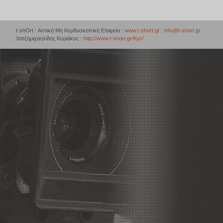
t-shOrt : Αστική Μη Κερδοσκοπική Εταιρεία :
www.t-short.gr
:
info@t-short.gr
Χατζημιχαηλίδης Κυριάκος :
http://www.t-short.gr/Kyr/