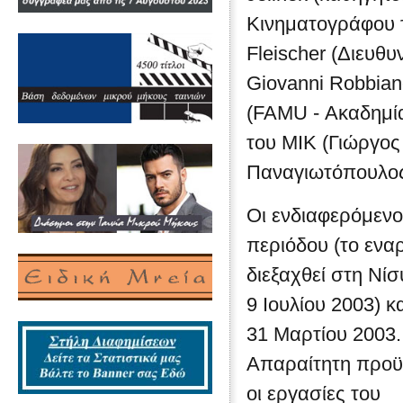
Κινηματογράφου τ
Fleischer (Διευθ
Giovanni Robbian
(FAMU - Ακαδημία
του ΜΙΚ (Γιώργο
Παναγιωτόπουλος)
Οι ενδιαφερόμεν
περιόδου (το ενα
διεξαχθεί στη Νί
9 Ιουλίου 2003) 
31 Μαρτίου 2003.
Απαραίτητη προϋπ
οι εργασίες του