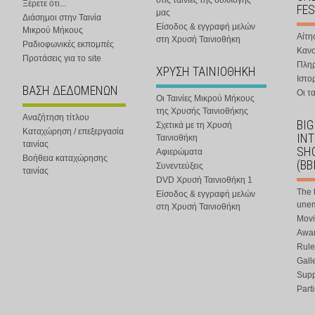
στις ταινίες της συλλογής
Ξέρετε ότι...
FES
μας
Διάσημοι στην Ταινία
Είσοδος & εγγραφή μελών
Μικρού Μήκους
Αίτη
στη Χρυσή Ταινιοθήκη
Ραδιοφωνικές εκπομπές
Κανο
Προτάσεις για το site
Πλη
ΧΡΥΣΗ ΤΑΙΝΙΟΘΗΚΗ
Ιστο
ΒΑΣΗ ΔΕΔΟΜΕΝΩΝ
Οι τα
Οι Ταινίες Μικρού Μήκους
της Χρυσής Ταινιοθήκης
Αναζήτηση τίτλου
BIG
Σχετικά με τη Χρυσή
Καταχώρηση / επεξεργασία
IN
Ταινιοθήκη
ταινίας
SHO
Αφιερώματα
Βοήθεια καταχώρησης
(BB
Συνεντεύξεις
ταινίας
DVD Χρυσή Ταινιοθήκη 1
The 
Είσοδος & εγγραφή μελών
une
στη Χρυσή Ταινιοθήκη
Movi
Awar
Rule
Gall
Supp
Part