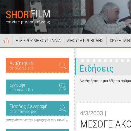
Η ΜΙΚΡΟΥ ΜΗΚΟΥΣ ΤΑΙΝΙΑ
ΑΙΘΟΥΣΑ ΠΡΟΒΟΛΗΣ
ΧΡΥΣΗ ΤΑΙΝ
Αναζητήστε
Ειδήσεις
σε όλο το site
Αναζητήστε με μια λέξη το άρθρ
Εγγραφή
στο newsletter
Είσοδος / εγγραφή
στις ταινίες μας
4/3/2003 |
(απαραίτητο για την ψηφοφορία των ταινιών)
ΜΕΣΟΓΕΙΑΚΟ