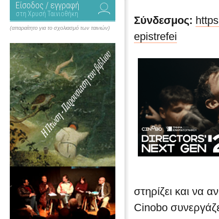
Είσοδος / εγγραφή
στη Χρυσή Ταινιοθήκη
Σύνδεσμος:
https
(απαραίτητο για το σχολιασμό των ταινιών)
epistrefei
στηρίζει και να α
Cinobo συνεργάζε