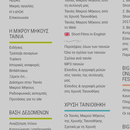
Αρχική
Ταινίες Μικρού Μήκους από
1. B
τη συλλογή μας
Shor
Μικρές αγγελίες
Ταινίες Μικρού Μήκους από
2. B
Η t-shOrt
τη Χρυσή Ταινιοθήκη
Shor
Επικοινωνία
201
Ταινίες Μικρού Μήκους από
το Web
3. B
Η ΜΙΚΡΟΥ ΜΗΚΟΥΣ
Κοτ
Short Films in English
ΤΑΙΝΙΑ
Είσο
στις
Περιλήψεις όλων των ταινιών
Ειδήσεις
μας
Όλα τα σχόλια των ταινιών
Τράπεζα σεναρίων
Παρα
Σχόλια ανά ταινία
Trailers
MP3 ταινιών
Ιστορικές αναφορές
BIG
Είσοδος & εγγραφή μελών
ΒΗΜΑτάκια
ONL
στις ταινίες της συλλογής
Ξέρετε ότι...
FES
μας
Διάσημοι στην Ταινία
Είσοδος & εγγραφή μελών
Μικρού Μήκους
Αίτη
στη Χρυσή Ταινιοθήκη
Ραδιοφωνικές εκπομπές
Κανο
Προτάσεις για το site
Πλη
ΧΡΥΣΗ ΤΑΙΝΙΟΘΗΚΗ
Ιστο
ΒΑΣΗ ΔΕΔΟΜΕΝΩΝ
Οι τα
Οι Ταινίες Μικρού Μήκους
της Χρυσής Ταινιοθήκης
Αναζήτηση τίτλου
BIG
Σχετικά με τη Χρυσή
Καταχώρηση / επεξεργασία