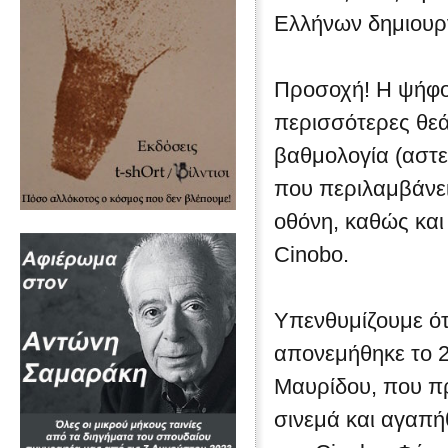
Ελλήνων δημιουρ
Προσοχή! Η ψήφος
περισσότερες θεά
βαθμολογία (αστερ
που περιλαμβάνει
οθόνη, καθώς και
Cinobο.
Υπενθυμίζουμε ότ
απονεμήθηκε το 2
Μαυρίδου, που πρ
σινεμά και αγαπή