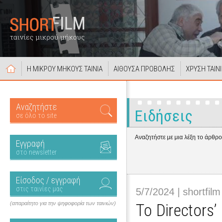
Η ΜΙΚΡΟΥ ΜΗΚΟΥΣ ΤΑΙΝΙΑ
ΑΙΘΟΥΣΑ ΠΡΟΒΟΛΗΣ
ΧΡΥΣΗ ΤΑΙΝ
Αναζητήστε
Ειδήσεις
σε όλο το site
Αναζητήστε με μια λέξη το άρθρ
Εγγραφή
στο newsletter
Είσοδος / εγγραφή
στις ταινίες μας
5/7/2024 | shortfilm
(απαραίτητο για την ψηφοφορία των ταινιών)
Το Directors