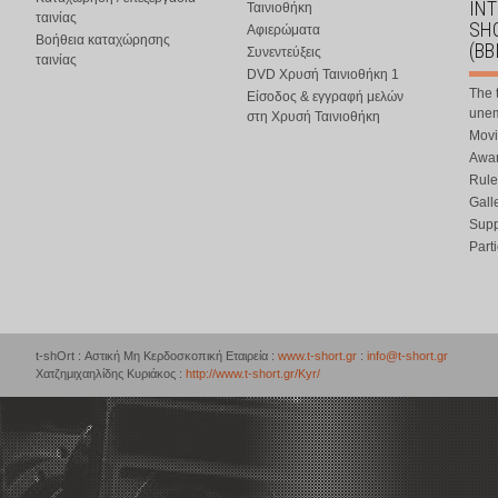
IN
Ταινιοθήκη
ταινίας
SHO
Αφιερώματα
Βοήθεια καταχώρησης
(BB
Συνεντεύξεις
ταινίας
DVD Χρυσή Ταινιοθήκη 1
The 
Είσοδος & εγγραφή μελών
une
στη Χρυσή Ταινιοθήκη
Movi
Awar
Rule
Gall
Supp
Part
t-shOrt : Αστική Μη Κερδοσκοπική Εταιρεία :
www.t-short.gr
:
info@t-short.gr
Χατζημιχαηλίδης Κυριάκος :
http://www.t-short.gr/Kyr/