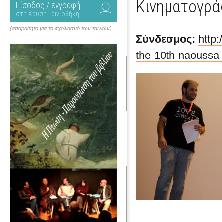
Κινηματογρ
Είσοδος / εγγραφή
στη Χρυσή Ταινιοθήκη
(απαραίτητο για το σχολιασμό των ταινιών)
Σύνδεσμος:
http
the-10th-naoussa-i