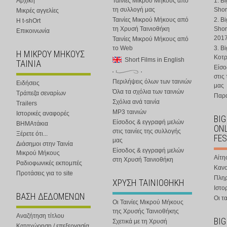
Αρχική
Ταινίες Μικρού Μήκους από
1. B
τη συλλογή μας
Shor
Μικρές αγγελίες
Ταινίες Μικρού Μήκους από
2. B
Η t-shOrt
τη Χρυσή Ταινιοθήκη
Shor
Επικοινωνία
201
Ταινίες Μικρού Μήκους από
το Web
3. B
Η ΜΙΚΡΟΥ ΜΗΚΟΥΣ
Κοτ
Short Films in English
ΤΑΙΝΙΑ
Είσο
στις
Περιλήψεις όλων των ταινιών
Ειδήσεις
μας
Όλα τα σχόλια των ταινιών
Τράπεζα σεναρίων
Παρα
Σχόλια ανά ταινία
Trailers
MP3 ταινιών
Ιστορικές αναφορές
BIG
Είσοδος & εγγραφή μελών
ΒΗΜΑτάκια
ONL
στις ταινίες της συλλογής
Ξέρετε ότι...
FES
μας
Διάσημοι στην Ταινία
Είσοδος & εγγραφή μελών
Μικρού Μήκους
Αίτη
στη Χρυσή Ταινιοθήκη
Ραδιοφωνικές εκπομπές
Κανο
Προτάσεις για το site
Πλη
ΧΡΥΣΗ ΤΑΙΝΙΟΘΗΚΗ
Ιστο
ΒΑΣΗ ΔΕΔΟΜΕΝΩΝ
Οι τα
Οι Ταινίες Μικρού Μήκους
της Χρυσής Ταινιοθήκης
Αναζήτηση τίτλου
BIG
Σχετικά με τη Χρυσή
Καταχώρηση / επεξεργασία