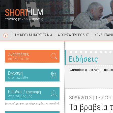
Η ΜΙΚΡΟΥ ΜΗΚΟΥΣ ΤΑΙΝΙΑ
ΑΙΘΟΥΣΑ ΠΡΟΒΟΛΗΣ
ΧΡΥΣΗ ΤΑΙΝ
Αναζητήστε
Ειδήσεις
σε όλο το site
Αναζητήστε με μια λέξη το άρθρ
Εγγραφή
στο newsletter
Είσοδος / εγγραφή
στις ταινίες μας
30/9/2013 | t-shOrt
(απαραίτητο για την ψηφοφορία των ταινιών)
Τα βραβεία 