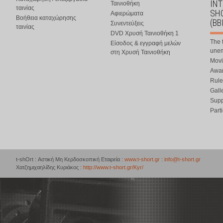
IN
Ταινιοθήκη
ταινίας
SHO
Αφιερώματα
Βοήθεια καταχώρησης
(BB
Συνεντεύξεις
ταινίας
DVD Χρυσή Ταινιοθήκη 1
The 
Είσοδος & εγγραφή μελών
une
στη Χρυσή Ταινιοθήκη
Movi
Awar
Rule
Gall
Supp
Part
t-shOrt : Αστική Μη Κερδοσκοπική Εταιρεία :
www.t-short.gr
:
info@t-short.gr
Χατζημιχαηλίδης Κυριάκος :
http://www.t-short.gr/Kyr/