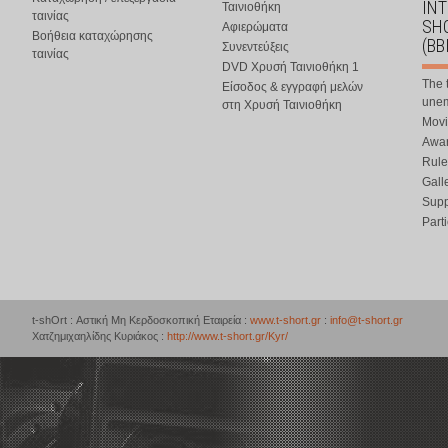
IN
Ταινιοθήκη
ταινίας
SHO
Αφιερώματα
Βοήθεια καταχώρησης
(BB
Συνεντεύξεις
ταινίας
DVD Χρυσή Ταινιοθήκη 1
The 
Είσοδος & εγγραφή μελών
une
στη Χρυσή Ταινιοθήκη
Movi
Awar
Rule
Gall
Supp
Part
t-shOrt : Αστική Μη Κερδοσκοπική Εταιρεία :
www.t-short.gr
:
info@t-short.gr
Χατζημιχαηλίδης Κυριάκος :
http://www.t-short.gr/Kyr/