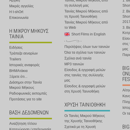
Αρχική
Ταινίες Μικρού Μήκους από
1. B
τη συλλογή μας
Shor
Μικρές αγγελίες
Ταινίες Μικρού Μήκους από
2. B
Η t-shOrt
τη Χρυσή Ταινιοθήκη
Shor
Επικοινωνία
201
Ταινίες Μικρού Μήκους από
το Web
3. B
Η ΜΙΚΡΟΥ ΜΗΚΟΥΣ
Κοτ
Short Films in English
ΤΑΙΝΙΑ
Είσο
στις
Περιλήψεις όλων των ταινιών
Ειδήσεις
μας
Όλα τα σχόλια των ταινιών
Τράπεζα σεναρίων
Παρα
Σχόλια ανά ταινία
Trailers
MP3 ταινιών
Ιστορικές αναφορές
BIG
Είσοδος & εγγραφή μελών
ΒΗΜΑτάκια
ONL
στις ταινίες της συλλογής
Ξέρετε ότι...
FES
μας
Διάσημοι στην Ταινία
Είσοδος & εγγραφή μελών
Μικρού Μήκους
Αίτη
στη Χρυσή Ταινιοθήκη
Ραδιοφωνικές εκπομπές
Κανο
Προτάσεις για το site
Πλη
ΧΡΥΣΗ ΤΑΙΝΙΟΘΗΚΗ
Ιστο
ΒΑΣΗ ΔΕΔΟΜΕΝΩΝ
Οι τα
Οι Ταινίες Μικρού Μήκους
της Χρυσής Ταινιοθήκης
Αναζήτηση τίτλου
BIG
Σχετικά με τη Χρυσή
Καταχώρηση / επεξεργασία