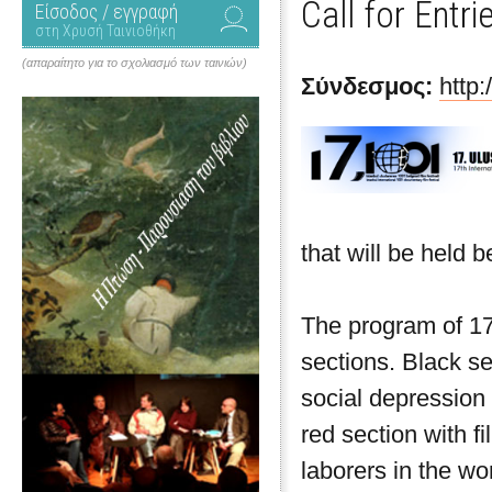
Call for Entri
Είσοδος / εγγραφή
στη Χρυσή Ταινιοθήκη
(απαραίτητο για το σχολιασμό των ταινιών)
Σύνδεσμος:
http
that will be held
The program of 17
sections. Black sec
social depression
red section with f
laborers in the wo