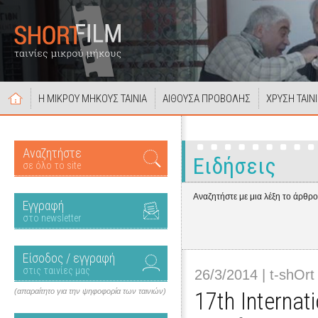
Η ΜΙΚΡΟΥ ΜΗΚΟΥΣ ΤΑΙΝΙΑ
ΑΙΘΟΥΣΑ ΠΡΟΒΟΛΗΣ
ΧΡΥΣΗ ΤΑΙΝ
Αναζητήστε
Ειδήσεις
σε όλο το site
Αναζητήστε με μια λέξη το άρθρ
Εγγραφή
στο newsletter
Είσοδος / εγγραφή
στις ταινίες μας
26/3/2014 | t-shOrt
(απαραίτητο για την ψηφοφορία των ταινιών)
17th Internat