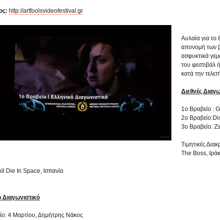
ος:
http://artfoolsvideofestival.gr
Αυλαία για το 
απονομή των β
ασφυκτικά γεμ
του φεστιβάλ 
κατά την τελε
Διεθνές Διαγω
1ο Βραβείο : G
2ο Βραβείο:Di
3ο Βραβείο: Ζ
Τιμητικές Διακρ
Τhe Boss, Iράκ
All Die In Space, Ισπανία
 Διαγωνιστικό
ίο: 4 Μαρτίου, Δημήτρης Νάκος