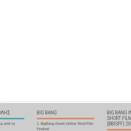
ΟΛΗΣ
BIG BANG
BIG BANG 
SHORT FIL
(BBISFF) 2
υς από τη
1. BigBang Greek Online Short Film
Festival