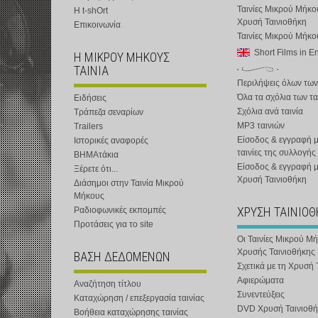
Ταινίες Μικρού Μήκο
Η t-shOrt
Χρυσή Ταινιοθήκη
Επικοινωνία
Ταινίες Μικρού Μήκ
Short Films in E
Η ΜΙΚΡΟΥ ΜΗΚΟΥΣ
ΤΑΙΝΙΑ
Περιλήψεις όλων των
Όλα τα σχόλια των τα
Ειδήσεις
Σχόλια ανά ταινία
Τράπεζα σεναρίων
MP3 ταινιών
Trailers
Είσοδος & εγγραφή μ
Ιστορικές αναφορές
ταινίες της συλλογής
ΒΗΜΑτάκια
Είσοδος & εγγραφή 
Ξέρετε ότι...
Χρυσή Ταινιοθήκη
Διάσημοι στην Ταινία Μικρού
Μήκους
ΧΡΥΣΗ ΤΑΙΝΙΟ
Ραδιοφωνικές εκπομπές
Προτάσεις για το site
Οι Ταινίες Μικρού Μ
Χρυσής Ταινιοθήκης
ΒΑΣΗ ΔΕΔΟΜΕΝΩΝ
Σχετικά με τη Χρυσή 
Αφιερώματα
Αναζήτηση τίτλου
Συνεντεύξεις
Καταχώρηση / επεξεργασία ταινίας
DVD Χρυσή Ταινιοθή
Βοήθεια καταχώρησης ταινίας