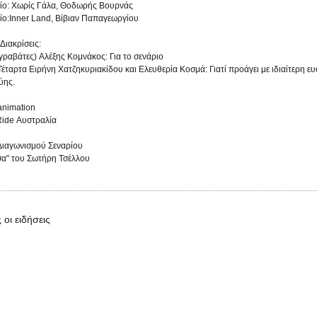
ίο: Χωρίς Γάλα, Θοδωρής Βουρνάς
ίο:Inner Land, Βίβιαν Παπαγεωργίου
 Διακρίσεις:
γραβάτες) Αλέξης Κομνάκος: Για το σενάριο
έταρτα Ειρήνη Χατζηκυριακίδου και Ελευθερία Κοσμά: Γιατί προάγει με ιδιαίτερη ευα
ύης.
animation
Ride Αυστραλία
Διαγωνισμού Σεναρίου
σα" του Σωτήρη Τσέλλου
 οι ειδήσεις