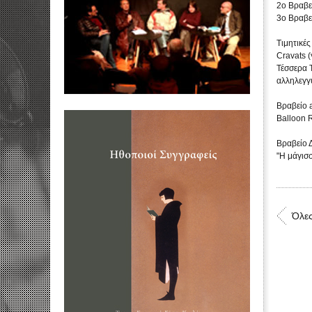
2ο Βραβε
3ο Βραβε
Τιμητικές
Cravats (
Τέσσερα Τ
αλληλεγγ
Βραβείο 
Balloon 
Βραβείο 
"Η μάγισ
Όλες