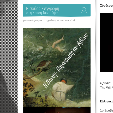
Σύνδεσμ
Είσοδος / εγγραφή
στη Χρυσή Ταινιοθήκη
(απαραίτητο για το σχολιασμό των ταινιών)
εξουσία.
The Will 
Ελληνικό
1ο Βραβε