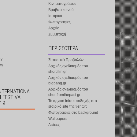
Κινηματογράφου
Βραβεία κοινού
Ιστορικό
Φωτογραφίες
Αρχείο
Συμμετοχή
ΠΕΡΙΣΣΟΤΕΡΑ
ny
Στατιστικά Προβολών
ny
Αρχικός σχεδιασμός του
shortfilm.gr
Αρχικός σχεδιασμός του
bigbang.gr
Αρχικός σχεδιασμός του
INTERNATIONAL
shortfromthepast.gr
M FESTIVAL
Το αρχικό intro υποδοχής στο
019
εταιρικό site της t-shOrt
Φωτογραφίες στο background
Wallpapers
Αφίσες