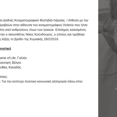
8ο Διεθνές Κινηματογραφικό Φεστιβάλ Λάρισας / Artfools με την
ραβείων στην αίθουσα του κινηματογράφου Victoria που ήταν
άτη από ανθρώπους όλων των ηλικιών. Επίσημος καλεσμένος
ήταν ο σκηνοθέτης Νίκος Κούνδουρος, ο οποίος και τιμήθηκε
τή λήξης το βράδυ της Κυριακής 28/2/2016.
νιστικό
ame of Life, Γαλλία
ssonant, Βέλγιο
sofika, Καναδάς
ίσεις:
: Για την εύστοχη πολιτικο-κοινωνική αλληγορία πάνω στην