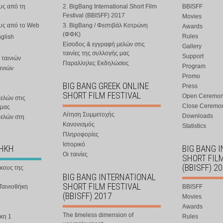
υς από τη
2. BigBang International Short Film
BBISFF
Festival (BBISFF) 2017
Movies
ους από το Web
3. BigBang / Φεστιβάλ Κοτρώνη
Awards
(ΦΦΚ)
Rules
nglish
Είσοδος & εγγραφή μελών στις
Gallery
ταινίες της συλλογής μας
Support
 ταινιών
Παραλληλες Εκδηλώσεις
Program
ινιών
Promo
BIG BANG GREEK ONLINE
Press
SHORT FILM FESTIVAL
Open Ceremo
ελών στις
Close Ceremo
 μας
Αίτηση Συμμετοχής
Downloads
μελών στη
Κανονισμός
Statistics
Πληροφορίες
Ιστορικό
ΘΗΚΗ
BIG BANG 
Οι ταινίες
SHORT FIL
(BBISFF) 2
ήκους της
BIG BANG INTERNATIONAL
SHORT FILM FESTIVAL
Ταινιοθήκη
BBISFF
(BBISFF) 2017
Movies
Awards
The timeless dimension of
κη 1
Rules