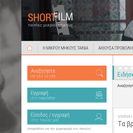
Η ΜΙΚΡΟΥ ΜΗΚΟΥΣ ΤΑΙΝΙΑ
ΑΙΘΟΥΣΑ ΠΡΟΒΟΛΗ
Αναζητήστε
Ειδήσ
σε όλο το site
Αναζητήστ
Εγγραφή
στο newsletter
Είσοδος / εγγραφή
1/3/2016 |
στις ταινίες μας
Tα βρ
(απαραίτητο για την ψηφοφορία των ταινιών)