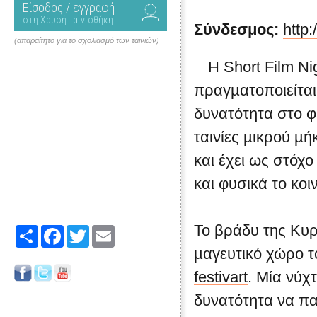
Είσοδος / εγγραφή
στη Χρυσή Ταινιοθήκη
Σύνδεσμος:
http:
(απαραίτητο για το σχολιασμό των ταινιών)
Η Short Film Ni
πραγµατοποιείται 
δυνατότητα στο φ
ταινίες µικρού µή
και έχει ως στόχ
και φυσικά το κοι
Το βράδυ της Κυ
Share
Facebook
Twitter
Email
µαγευτικό χώρο τ
festivart
. Μία νύχ
δυνατότητα να πα