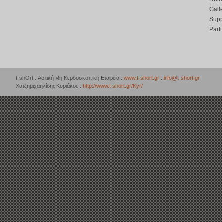
Gall
Supp
Part
t-shOrt : Αστική Μη Κερδοσκοπική Εταιρεία :
www.t-short.gr
:
info@t-short.gr
Χατζημιχαηλίδης Κυριάκος :
http://www.t-short.gr/Kyr/