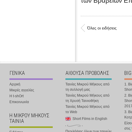
των Βραβείων Επι
Όλες οι ειδήσεις
ΓΕΝΙΚΑ
ΑΙΘΟΥΣΑ ΠΡΟΒΟΛΗΣ
BIG
Αρχική
Ταινίες Μικρού Μήκους από
1. B
τη συλλογή μας
Shor
Μικρές αγγελίες
Ταινίες Μικρού Μήκους από
2. B
Η t-shOrt
τη Χρυσή Ταινιοθήκη
Shor
Επικοινωνία
201
Ταινίες Μικρού Μήκους από
το Web
3. B
Η ΜΙΚΡΟΥ ΜΗΚΟΥΣ
Κοτ
Short Films in English
ΤΑΙΝΙΑ
Είσο
στις
Περιλήψεις όλων των ταινιών