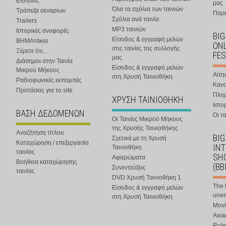
Ειδήσεις
μας
Όλα τα σχόλια των ταινιών
Τράπεζα σεναρίων
Παρα
Σχόλια ανά ταινία
Trailers
MP3 ταινιών
Ιστορικές αναφορές
BIG
Είσοδος & εγγραφή μελών
ΒΗΜΑτάκια
ONL
στις ταινίες της συλλογής
Ξέρετε ότι...
FES
μας
Διάσημοι στην Ταινία
Είσοδος & εγγραφή μελών
Μικρού Μήκους
Αίτη
στη Χρυσή Ταινιοθήκη
Ραδιοφωνικές εκπομπές
Κανο
Προτάσεις για το site
Πλη
ΧΡΥΣΗ ΤΑΙΝΙΟΘΗΚΗ
Ιστο
ΒΑΣΗ ΔΕΔΟΜΕΝΩΝ
Οι τα
Οι Ταινίες Μικρού Μήκους
της Χρυσής Ταινιοθήκης
Αναζήτηση τίτλου
BIG
Σχετικά με τη Χρυσή
Καταχώρηση / επεξεργασία
IN
Ταινιοθήκη
ταινίας
SHO
Αφιερώματα
Βοήθεια καταχώρησης
(BB
Συνεντεύξεις
ταινίας
DVD Χρυσή Ταινιοθήκη 1
The 
Είσοδος & εγγραφή μελών
une
στη Χρυσή Ταινιοθήκη
Movi
Awar
Rule