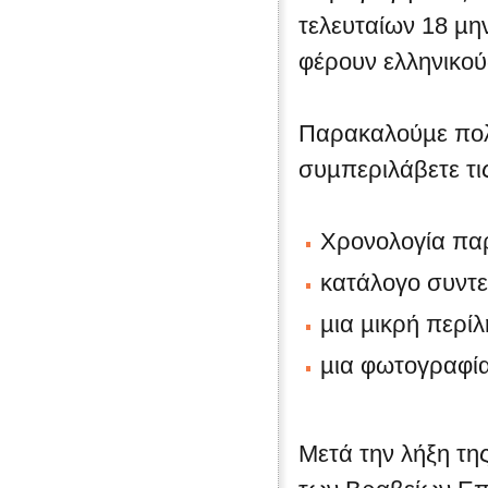
τελευταίων 18 µη
φέρουν ελληνικού
Παρακαλούµε πολύ
συµπεριλάβετε τ
Xρονολογία π
κατάλογο συντε
µια µικρή περί
µια φωτογραφία 
Mετά την λήξη τη