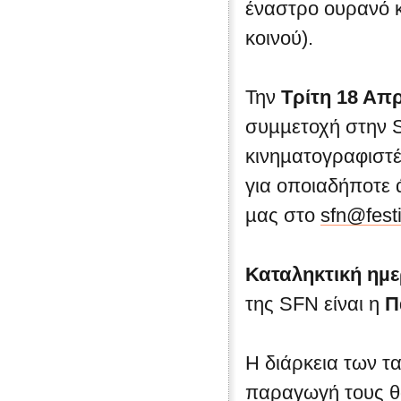
έναστρο ουρανό κα
κοινού).
Την
Τρίτη 18 Απρ
συµµετοχή στην S
κινηµατογραφιστές
για οποιαδήποτε 
µας στο
sfn@festi
Καταληκτική ηµ
της SFN είναι η
Π
Η διάρκεια των τα
παραγωγή τους θα