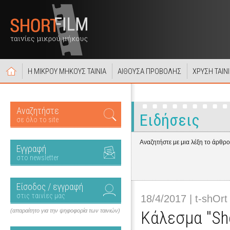
Η ΜΙΚΡΟΥ ΜΗΚΟΥΣ ΤΑΙΝΙΑ
ΑΙΘΟΥΣΑ ΠΡΟΒΟΛΗΣ
ΧΡΥΣΗ ΤΑΙΝ
Αναζητήστε
Ειδήσεις
σε όλο το site
Αναζητήστε με μια λέξη το άρθρ
Εγγραφή
στο newsletter
Είσοδος / εγγραφή
στις ταινίες μας
18/4/2017 | t-shOrt
(απαραίτητο για την ψηφοφορία των ταινιών)
Κάλεσμα "Sho