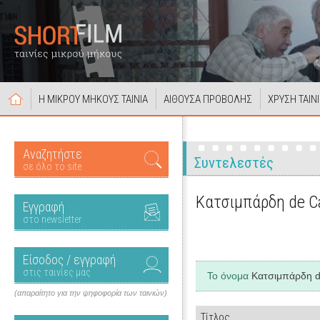
Η ΜΙΚΡΟΥ ΜΗΚΟΥΣ ΤΑΙΝΙΑ
ΑΙΘΟΥΣΑ ΠΡΟΒΟΛΗΣ
ΧΡΥΣΗ ΤΑΙΝ
Αναζητήστε
Συντελεστές
σε όλο το site
Κατσιμπάρδη de C
Εγγραφή
στο newsletter
Είσοδος / εγγραφή
στις ταινίες μας
Το όνομα
Κατσιμπάρδη 
(απαραίτητο για την ψηφοφορία των ταινιών)
Τίτλος