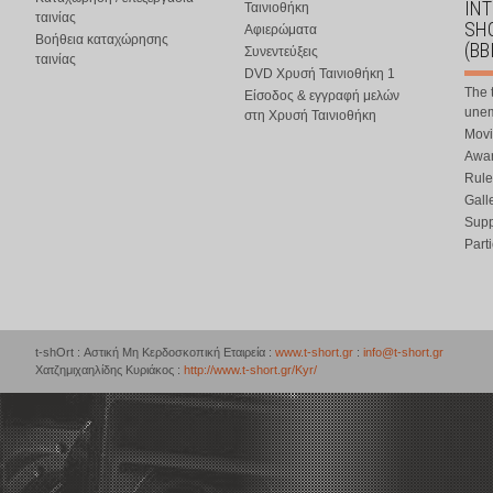
IN
Ταινιοθήκη
ταινίας
SHO
Αφιερώματα
Βοήθεια καταχώρησης
(BB
Συνεντεύξεις
ταινίας
DVD Χρυσή Ταινιοθήκη 1
The 
Είσοδος & εγγραφή μελών
une
στη Χρυσή Ταινιοθήκη
Movi
Awar
Rule
Gall
Supp
Part
t-shOrt : Αστική Μη Κερδοσκοπική Εταιρεία :
www.t-short.gr
:
info@t-short.gr
Χατζημιχαηλίδης Κυριάκος :
http://www.t-short.gr/Kyr/