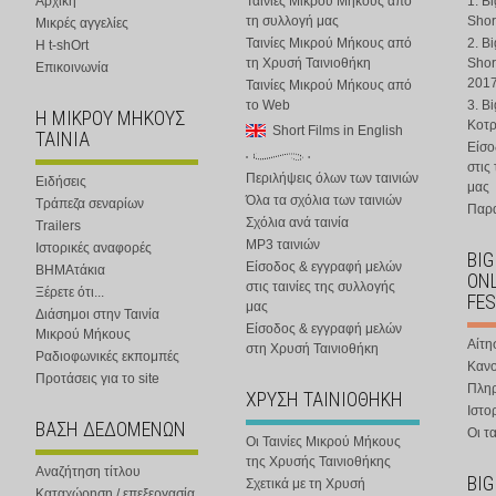
Αρχική
Ταινίες Μικρού Μήκους από
1. B
τη συλλογή μας
Shor
Μικρές αγγελίες
Ταινίες Μικρού Μήκους από
2. B
Η t-shOrt
τη Χρυσή Ταινιοθήκη
Shor
Επικοινωνία
201
Ταινίες Μικρού Μήκους από
το Web
3. B
Η ΜΙΚΡΟΥ ΜΗΚΟΥΣ
Κοτ
Short Films in English
ΤΑΙΝΙΑ
Είσο
στις
Περιλήψεις όλων των ταινιών
Ειδήσεις
μας
Όλα τα σχόλια των ταινιών
Τράπεζα σεναρίων
Παρα
Σχόλια ανά ταινία
Trailers
MP3 ταινιών
Ιστορικές αναφορές
BIG
Είσοδος & εγγραφή μελών
ΒΗΜΑτάκια
ONL
στις ταινίες της συλλογής
Ξέρετε ότι...
FES
μας
Διάσημοι στην Ταινία
Είσοδος & εγγραφή μελών
Μικρού Μήκους
Αίτη
στη Χρυσή Ταινιοθήκη
Ραδιοφωνικές εκπομπές
Κανο
Προτάσεις για το site
Πλη
ΧΡΥΣΗ ΤΑΙΝΙΟΘΗΚΗ
Ιστο
ΒΑΣΗ ΔΕΔΟΜΕΝΩΝ
Οι τα
Οι Ταινίες Μικρού Μήκους
της Χρυσής Ταινιοθήκης
Αναζήτηση τίτλου
BIG
Σχετικά με τη Χρυσή
Καταχώρηση / επεξεργασία