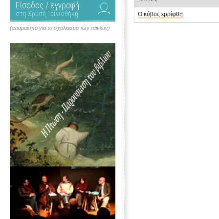
Είσοδος / εγγραφή
στη Χρυσή Ταινιοθήκη
Ο κύβος ερρίφθη
(απαραίτητο για το σχολιασμό των ταινιών)