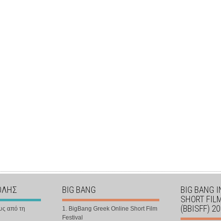
ΟΛΗΣ
BIG BANG
BIG BANG 
SHORT FIL
(BBISFF) 2
υς από τη
1. BigBang Greek Online Short Film
Festival