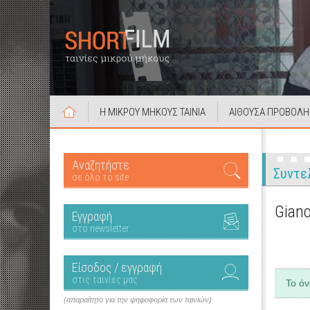
Η ΜΙΚΡΟΥ ΜΗΚΟΥΣ ΤΑΙΝΙΑ
ΑΙΘΟΥΣΑ ΠΡΟΒΟΛΗ
Αναζητήστε
Συντε
σε όλο το site
Giano
Εγγραφή
στο newsletter
Είσοδος / εγγραφή
στις ταινίες μας
Το ό
(απαραίτητο για την ψηφοφορία των ταινιών)