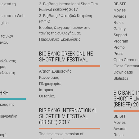
υς από τη
2. BigBang International Short Film
BBISFF
Festival (BBISFF) 2017
Movies
ους από το Web
3. BigBang / Φεστιβάλ Κοτρώνη
Awards
(ΦΦΚ)
Rules
nglish
Είσοδος & εγγραφή μελών στις
Gallery
ταινίες της συλλογής μας
Support
 ταινιών
Παραλληλες Εκδηλώσεις
Program
ινιών
Promo
BIG BANG GREEK ONLINE
Press
SHORT FILM FESTIVAL
Open Ceremo
ελών στις
Close Ceremo
 μας
Αίτηση Συμμετοχής
Downloads
μελών στη
Κανονισμός
Statistics
Πληροφορίες
Ιστορικό
ΘΗΚΗ
BIG BANG 
Οι ταινίες
SHORT FIL
(BBISFF) 2
ήκους της
BIG BANG INTERNATIONAL
SHORT FILM FESTIVAL
Ταινιοθήκη
BBISFF
(BBISFF) 2017
Movies
Awards
The timeless dimension of
κη 1
Rules