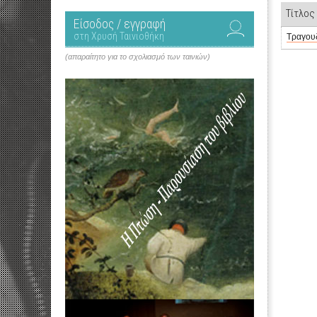
Τίτλος
Είσοδος / εγγραφή
στη Χρυσή Ταινιοθήκη
Τραγου
(απαραίτητο για το σχολιασμό των ταινιών)