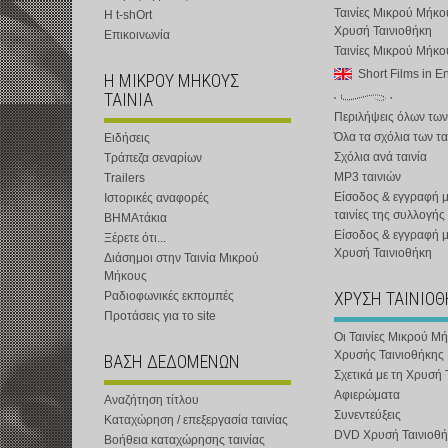
Ταινίες Μικρού Μήκο
Η t-shOrt
Χρυσή Ταινιοθήκη
Επικοινωνία
Ταινίες Μικρού Μήκ
Short Films in E
Η ΜΙΚΡΟΥ ΜΗΚΟΥΣ
ΤΑΙΝΙΑ
Περιλήψεις όλων των
Όλα τα σχόλια των τα
Ειδήσεις
Σχόλια ανά ταινία
Τράπεζα σεναρίων
MP3 ταινιών
Trailers
Είσοδος & εγγραφή μ
Ιστορικές αναφορές
ταινίες της συλλογής
ΒΗΜΑτάκια
Είσοδος & εγγραφή 
Ξέρετε ότι...
Χρυσή Ταινιοθήκη
Διάσημοι στην Ταινία Μικρού
Μήκους
ΧΡΥΣΗ ΤΑΙΝΙΟ
Ραδιοφωνικές εκπομπές
Προτάσεις για το site
Οι Ταινίες Μικρού Μ
Χρυσής Ταινιοθήκης
ΒΑΣΗ ΔΕΔΟΜΕΝΩΝ
Σχετικά με τη Χρυσή 
Αφιερώματα
Αναζήτηση τίτλου
Συνεντεύξεις
Καταχώρηση / επεξεργασία ταινίας
DVD Χρυσή Ταινιοθή
Βοήθεια καταχώρησης ταινίας