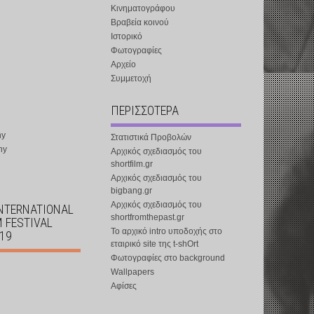
Κινηματογράφου
Βραβεία κοινού
Ιστορικό
Φωτογραφίες
Αρχείο
Συμμετοχή
ΠΕΡΙΣΣΟΤΕΡΑ
ny
Στατιστικά Προβολών
ny
Αρχικός σχεδιασμός του
shortfilm.gr
Αρχικός σχεδιασμός του
bigbang.gr
Αρχικός σχεδιασμός του
INTERNATIONAL
shortfromthepast.gr
M FESTIVAL
Το αρχικό intro υποδοχής στο
019
εταιρικό site της t-shOrt
Φωτογραφίες στο background
Wallpapers
Αφίσες