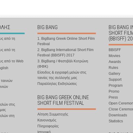
ΟΛΗΣ
BIG BANG
BIG BANG 
SHORT FIL
(BBISFF) 2
υς από τη
1. BigBang Greek Online Short Film
Festival
υς από τη
2. BigBang International Short Film
BBISFF
Festival (BBISFF) 2017
Movies
ους από το Web
3. BigBang / Φεστιβάλ Κοτρώνη
Awards
(ΦΦΚ)
Rules
nglish
Είσοδος & εγγραφή μελών στις
Gallery
ταινίες της συλλογής μας
Support
 ταινιών
Παραλληλες Εκδηλώσεις
Program
ινιών
Promo
BIG BANG GREEK ONLINE
Press
SHORT FILM FESTIVAL
Open Ceremo
ελών στις
Close Ceremo
 μας
Αίτηση Συμμετοχής
Downloads
μελών στη
Κανονισμός
Statistics
Πληροφορίες
Ιστορικό