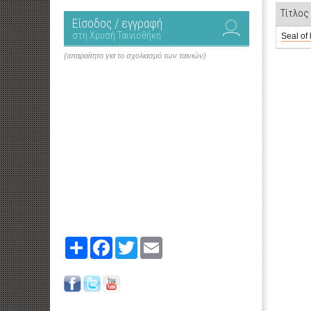
Τίτλος
Είσοδος / εγγραφή
στη Χρυσή Ταινιοθήκη
Seal of l
(απαραίτητο για το σχολιασμό των ταινιών)
Share
Facebook
Twitter
Email