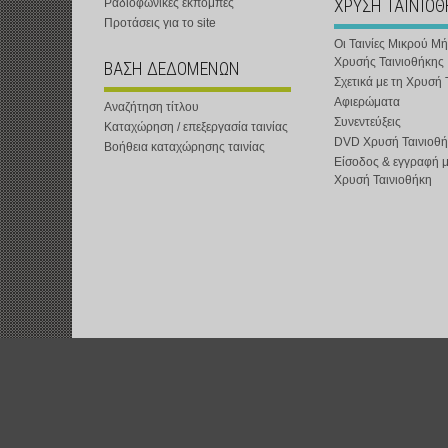
ΧΡΥΣΗ ΤΑΙΝΙΟ
Ραδιοφωνικές εκπομπές
Προτάσεις για το site
Οι Ταινίες Μικρού Μ
Χρυσής Ταινιοθήκης
ΒΑΣΗ ΔΕΔΟΜΕΝΩΝ
Σχετικά με τη Χρυσή 
Αφιερώματα
Αναζήτηση τίτλου
Συνεντεύξεις
Καταχώρηση / επεξεργασία ταινίας
DVD Χρυσή Ταινιοθή
Βοήθεια καταχώρησης ταινίας
Είσοδος & εγγραφή 
Χρυσή Ταινιοθήκη
t-shOrt : Αστική Μη Κερδοσκοπική Εταιρεία :
www.t-short.gr
:
info@t-sh
Χατζημιχαηλίδης Κυριάκος :
http://www.t-short.gr/Kyr/