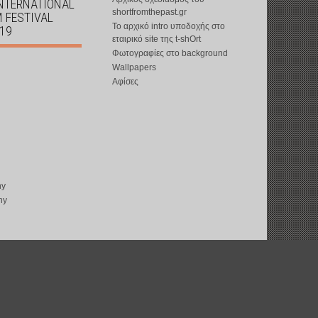
INTERNATIONAL
shortfromthepast.gr
M FESTIVAL
Το αρχικό intro υποδοχής στο
019
εταιρικό site της t-shOrt
Φωτογραφίες στο background
Wallpapers
Αφίσες
ny
ny
copyright © 2002-2026 by
t-shOrt
: all rights reserved
web design by
ward15