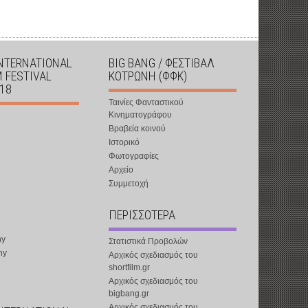
INTERNATIONAL
BIG BANG / ΦΕΣΤΙΒΑΛ
M FESTIVAL
ΚΟΤΡΩΝΗ (ΦΦΚ)
018
Ταινίες Φανταστικού
Κινηματογράφου
Βραβεία κοινού
Ιστορικό
Φωτογραφίες
Αρχείο
Συμμετοχή
ΠΕΡΙΣΣΟΤΕΡΑ
ny
Στατιστικά Προβολών
ny
Αρχικός σχεδιασμός του
shortfilm.gr
Αρχικός σχεδιασμός του
bigbang.gr
Αρχικός σχεδιασμός του