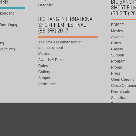
ΘΗΚΗ
BIG BANG 
Οι ταινίες
SHORT FIL
(BBISFF) 2
ήκους της
BIG BANG INTERNATIONAL
SHORT FILM FESTIVAL
Ταινιοθήκη
BBISFF
(BBISFF) 2017
Movies
Awards
The timeless dimension of
κη 1
Rules
unemployment
μελών στη
Gallery
Movies
Support
Awards & Prizes
Program
Rules
Promo
Gallery
Press
Support
Open Ceremo
Participate
Close Ceremo
Downloads
Statistics
Participation
Special Event
ort.gr