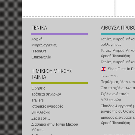
ΓΕΝΙΚΑ
ΑΙΘΟΥΣΑ ΠΡΟΒ
Αρχική
Ταινίες Μικρού Μήκο
συλλογή μας
Μικρές αγγελίες
Ταινίες Μικρού Μήκο
Η t-shOrt
Χρυσή Ταινιοθήκη
Επικοινωνία
Ταινίες Μικρού Μήκ
Short Films in E
Η ΜΙΚΡΟΥ ΜΗΚΟΥΣ
ΤΑΙΝΙΑ
Περιλήψεις όλων των
Όλα τα σχόλια των τα
Ειδήσεις
Σχόλια ανά ταινία
Τράπεζα σεναρίων
MP3 ταινιών
Trailers
Είσοδος & εγγραφή μ
Ιστορικές αναφορές
ταινίες της συλλογής
ΒΗΜΑτάκια
Είσοδος & εγγραφή 
Ξέρετε ότι...
Χρυσή Ταινιοθήκη
Διάσημοι στην Ταινία Μικρού
Μήκους