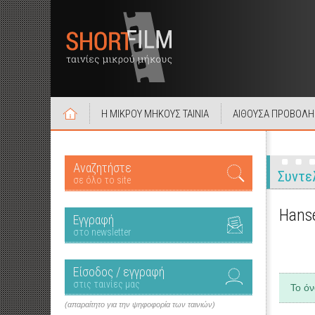
Η ΜΙΚΡΟΥ ΜΗΚΟΥΣ ΤΑΙΝΙΑ
ΑΙΘΟΥΣΑ ΠΡΟΒΟΛΗ
Αναζητήστε
Συντε
σε όλο το site
Hanse
Εγγραφή
στο newsletter
Είσοδος / εγγραφή
στις ταινίες μας
Το ό
(απαραίτητο για την ψηφοφορία των ταινιών)