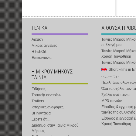
ΓΕΝΙΚΑ
ΑΙΘΟΥΣΑ ΠΡΟΒ
Αρχική
Ταινίες Μικρού Μήκο
συλλογή μας
Μικρές αγγελίες
Ταινίες Μικρού Μήκο
Η t-shOrt
Χρυσή Ταινιοθήκη
Επικοινωνία
Ταινίες Μικρού Μήκ
Short Films in E
Η ΜΙΚΡΟΥ ΜΗΚΟΥΣ
ΤΑΙΝΙΑ
Περιλήψεις όλων των
Όλα τα σχόλια των τα
Ειδήσεις
Σχόλια ανά ταινία
Τράπεζα σεναρίων
MP3 ταινιών
Trailers
Είσοδος & εγγραφή μ
Ιστορικές αναφορές
ταινίες της συλλογής
ΒΗΜΑτάκια
Είσοδος & εγγραφή 
Ξέρετε ότι...
Χρυσή Ταινιοθήκη
Διάσημοι στην Ταινία Μικρού
Μήκους