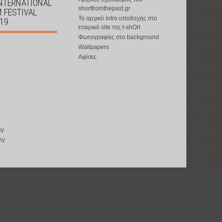
INTERNATIONAL
shortfromthepast.gr
M FESTIVAL
Το αρχικό intro υποδοχής στο
019
εταιρικό site της t-shOrt
Φωτογραφίες στο background
Wallpapers
Αφίσες
ny
ny
copyright © 2002-2026 by
t-shOrt
: all rights reserved
web design by
ward15