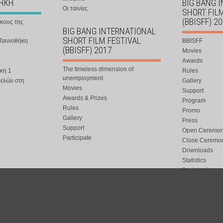
ΘΗΚΗ
BIG BANG 
Οι ταινίες
SHORT FIL
(BBISFF) 2
ήκους της
BIG BANG INTERNATIONAL
SHORT FILM FESTIVAL
Ταινιοθήκη
BBISFF
(BBISFF) 2017
Movies
Awards
The timeless dimension of
κη 1
Rules
unemployment
μελών στη
Gallery
Movies
Support
Awards & Prizes
Program
Rules
Promo
Gallery
Press
Support
Open Ceremo
Participate
Close Ceremo
Downloads
Statistics
Participation
Special Event
ort.gr