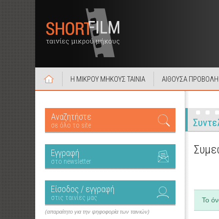
Η ΜΙΚΡΟΥ ΜΗΚΟΥΣ ΤΑΙΝΙΑ
ΑΙΘΟΥΣΑ ΠΡΟΒΟΛΗ
Αναζητήστε
Συντε
σε όλο το site
Συμε
Εγγραφή
στο newsletter
Είσοδος / εγγραφή
στις ταινίες μας
Το ό
(απαραίτητο για την ψηφοφορία των ταινιών)