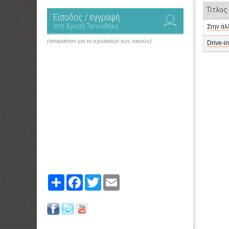
Τίτλος
Είσοδος / εγγραφή
στη Χρυσή Ταινιοθήκη
Στην άλ
(απαραίτητο για το σχολιασμό των ταινιών)
Drive-i
Share
Facebook
Twitter
Email