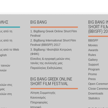
ΟΛΗΣ
BIG BANG
BIG BANG 
SHORT FIL
(BBISFF) 2
υς από τη
1. BigBang Greek Online Short Film
Festival
υς από τη
2. BigBang International Short Film
BBISFF
Festival (BBISFF) 2017
Movies
ους από το Web
3. BigBang / Φεστιβάλ Κοτρώνη
Awards
(ΦΦΚ)
Rules
nglish
Είσοδος & εγγραφή μελών στις
Gallery
ταινίες της συλλογής μας
Support
 ταινιών
Παραλληλες Εκδηλώσεις
Program
ινιών
Promo
BIG BANG GREEK ONLINE
Press
SHORT FILM FESTIVAL
Open Ceremo
ελών στις
Close Ceremo
 μας
Αίτηση Συμμετοχής
Downloads
μελών στη
Κανονισμός
Statistics
Πληροφορίες
Ιστορικό