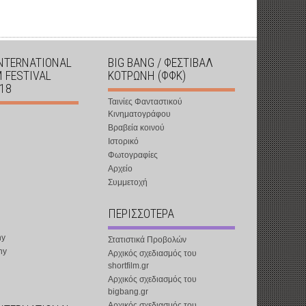
INTERNATIONAL
BIG BANG / ΦΕΣΤΙΒΑΛ
M FESTIVAL
ΚΟΤΡΩΝΗ (ΦΦΚ)
018
Ταινίες Φανταστικού
Κινηματογράφου
Βραβεία κοινού
Ιστορικό
Φωτογραφίες
Αρχείο
Συμμετοχή
ΠΕΡΙΣΣΟΤΕΡΑ
ny
Στατιστικά Προβολών
ny
Αρχικός σχεδιασμός του
shortfilm.gr
Αρχικός σχεδιασμός του
bigbang.gr
Αρχικός σχεδιασμός του