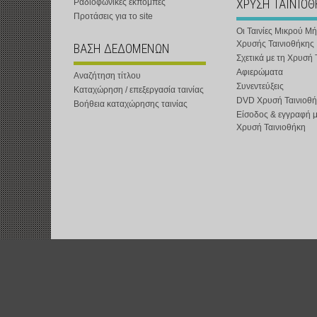
ΧΡΥΣΗ ΤΑΙΝΙΟ
Ραδιοφωνικές εκπομπές
Προτάσεις για το site
Οι Ταινίες Μικρού Μ
Χρυσής Ταινιοθήκης
ΒΑΣΗ ΔΕΔΟΜΕΝΩΝ
Σχετικά με τη Χρυσή 
Αφιερώματα
Αναζήτηση τίτλου
Συνεντεύξεις
Καταχώρηση / επεξεργασία ταινίας
DVD Χρυσή Ταινιοθή
Βοήθεια καταχώρησης ταινίας
Είσοδος & εγγραφή 
Χρυσή Ταινιοθήκη
t-shOrt : Αστική Μη Κερδοσκοπική Εταιρεία :
www.t-short.gr
:
info@t-sh
Χατζημιχαηλίδης Κυριάκος :
http://www.t-short.gr/Kyr/