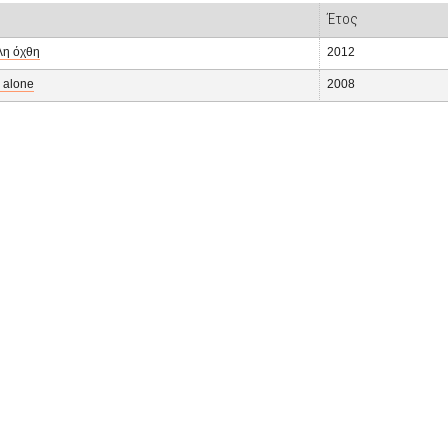
Έτος
λη όχθη
2012
n alone
2008