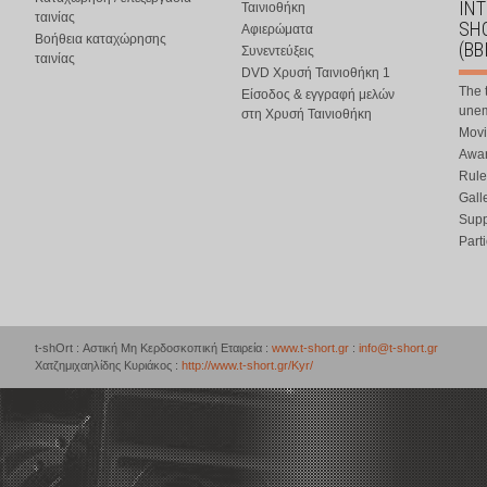
IN
Ταινιοθήκη
ταινίας
SHO
Αφιερώματα
Βοήθεια καταχώρησης
(BB
Συνεντεύξεις
ταινίας
DVD Χρυσή Ταινιοθήκη 1
The 
Είσοδος & εγγραφή μελών
une
στη Χρυσή Ταινιοθήκη
Movi
Awar
Rule
Gall
Supp
Part
t-shOrt : Αστική Μη Κερδοσκοπική Εταιρεία :
www.t-short.gr
:
info@t-short.gr
Χατζημιχαηλίδης Κυριάκος :
http://www.t-short.gr/Kyr/