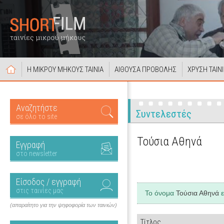
Η ΜΙΚΡΟΥ ΜΗΚΟΥΣ ΤΑΙΝΙΑ
ΑΙΘΟΥΣΑ ΠΡΟΒΟΛΗΣ
ΧΡΥΣΗ ΤΑΙΝ
Αναζητήστε
Συντελεστές
σε όλο το site
Τούσια Αθηνά
Εγγραφή
στο newsletter
Είσοδος / εγγραφή
στις ταινίες μας
Το όνομα
Τούσια Αθηνά
ε
(απαραίτητο για την ψηφοφορία των ταινιών)
Τίτλος