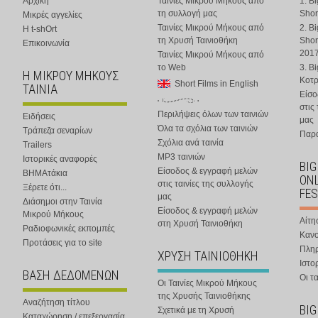
Αρχική
Ταινίες Μικρού Μήκους από
1. B
τη συλλογή μας
Shor
Μικρές αγγελίες
Ταινίες Μικρού Μήκους από
2. B
Η t-shOrt
τη Χρυσή Ταινιοθήκη
Shor
Επικοινωνία
201
Ταινίες Μικρού Μήκους από
το Web
3. B
Η ΜΙΚΡΟΥ ΜΗΚΟΥΣ
Κοτ
Short Films in English
ΤΑΙΝΙΑ
Είσο
στις
Περιλήψεις όλων των ταινιών
Ειδήσεις
μας
Όλα τα σχόλια των ταινιών
Τράπεζα σεναρίων
Παρα
Σχόλια ανά ταινία
Trailers
MP3 ταινιών
Ιστορικές αναφορές
BIG
Είσοδος & εγγραφή μελών
ΒΗΜΑτάκια
ONL
στις ταινίες της συλλογής
Ξέρετε ότι...
FES
μας
Διάσημοι στην Ταινία
Είσοδος & εγγραφή μελών
Μικρού Μήκους
Αίτη
στη Χρυσή Ταινιοθήκη
Ραδιοφωνικές εκπομπές
Κανο
Προτάσεις για το site
Πλη
ΧΡΥΣΗ ΤΑΙΝΙΟΘΗΚΗ
Ιστο
ΒΑΣΗ ΔΕΔΟΜΕΝΩΝ
Οι τα
Οι Ταινίες Μικρού Μήκους
της Χρυσής Ταινιοθήκης
Αναζήτηση τίτλου
BIG
Σχετικά με τη Χρυσή
Καταχώρηση / επεξεργασία