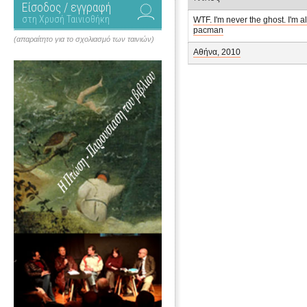
Είσοδος / εγγραφή
στη Χρυσή Ταινιοθήκη
WTF. I'm never the ghost. I'm a
pacman
(απαραίτητο για το σχολιασμό των ταινιών)
Αθήνα, 2010