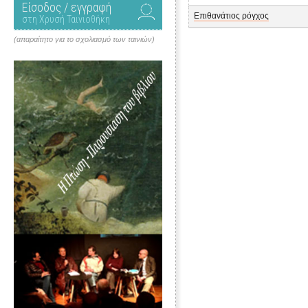
Είσοδος / εγγραφή
Επιθανάτιος ρόγχος
στη Χρυσή Ταινιοθήκη
(απαραίτητο για το σχολιασμό των ταινιών)