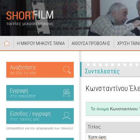
Η ΜΙΚΡΟΥ ΜΗΚΟΥΣ ΤΑΙΝΙΑ
ΑΙΘΟΥΣΑ ΠΡΟΒΟΛΗΣ
ΧΡΥΣΗ ΤΑΙΝ
Αναζητήστε
Συντελεστές
σε όλο το site
Κωνσταντίνου Έλ
Εγγραφή
στο newsletter
Το όνομα
Κωνσταντίνου 
Είσοδος / εγγραφή
στις ταινίες μας
Τίτλος
(απαραίτητο για την ψηφοφορία των ταινιών)
Έχετε ώρα;