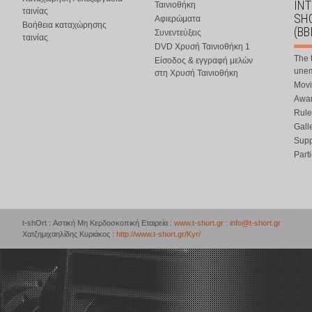
IN
Ταινιοθήκη
ταινίας
SHO
Αφιερώματα
Βοήθεια καταχώρησης
(BB
Συνεντεύξεις
ταινίας
DVD Χρυσή Ταινιοθήκη 1
The 
Είσοδος & εγγραφή μελών
une
στη Χρυσή Ταινιοθήκη
Movi
Awar
Rule
Gall
Supp
Part
t-shOrt : Αστική Μη Κερδοσκοπική Εταιρεία :
www.t-short.gr
:
info@t-short.gr
Χατζημιχαηλίδης Κυριάκος :
http://www.t-short.gr/Kyr/