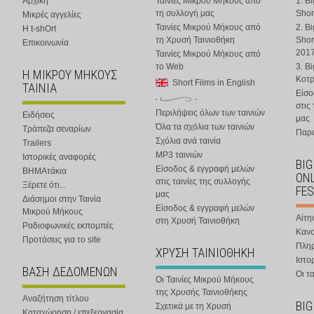
Αρχική
Ταινίες Μικρού Μήκους από
1. B
τη συλλογή μας
Shor
Μικρές αγγελίες
Ταινίες Μικρού Μήκους από
2. B
Η t-shOrt
τη Χρυσή Ταινιοθήκη
Shor
Επικοινωνία
201
Ταινίες Μικρού Μήκους από
το Web
3. B
Η ΜΙΚΡΟΥ ΜΗΚΟΥΣ
Κοτ
Short Films in English
ΤΑΙΝΙΑ
Είσο
στις
Περιλήψεις όλων των ταινιών
Ειδήσεις
μας
Όλα τα σχόλια των ταινιών
Τράπεζα σεναρίων
Παρα
Σχόλια ανά ταινία
Trailers
MP3 ταινιών
Ιστορικές αναφορές
BIG
Είσοδος & εγγραφή μελών
ΒΗΜΑτάκια
ONL
στις ταινίες της συλλογής
Ξέρετε ότι...
FES
μας
Διάσημοι στην Ταινία
Είσοδος & εγγραφή μελών
Μικρού Μήκους
Αίτη
στη Χρυσή Ταινιοθήκη
Ραδιοφωνικές εκπομπές
Κανο
Προτάσεις για το site
Πλη
ΧΡΥΣΗ ΤΑΙΝΙΟΘΗΚΗ
Ιστο
ΒΑΣΗ ΔΕΔΟΜΕΝΩΝ
Οι τα
Οι Ταινίες Μικρού Μήκους
της Χρυσής Ταινιοθήκης
Αναζήτηση τίτλου
BIG
Σχετικά με τη Χρυσή
Καταχώρηση / επεξεργασία