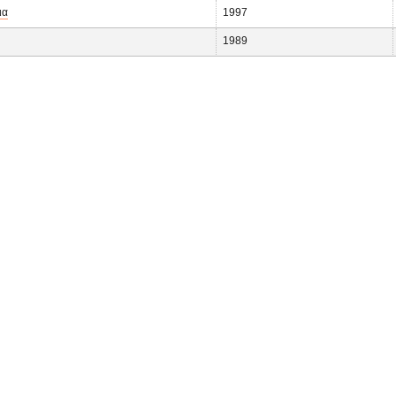
ια
1997
1989