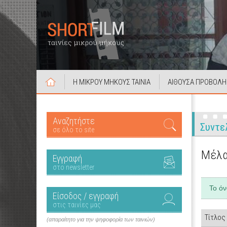
Η ΜΙΚΡΟΥ ΜΗΚΟΥΣ ΤΑΙΝΙΑ
ΑΙΘΟΥΣΑ ΠΡΟΒΟΛΗ
Αναζητήστε
Συντε
σε όλο το site
Μέλα
Εγγραφή
στο newsletter
Το ό
Είσοδος / εγγραφή
στις ταινίες μας
Τίτλος
(απαραίτητο για την ψηφοφορία των ταινιών)