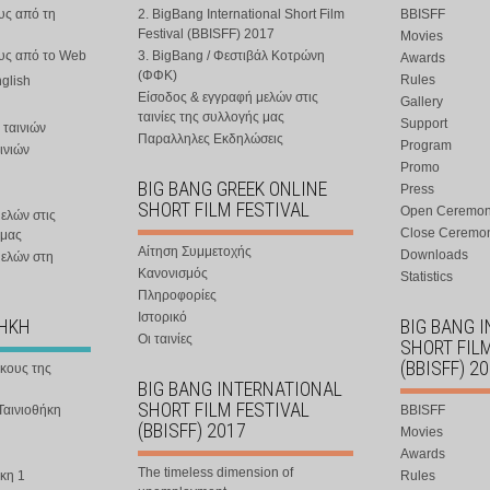
υς από τη
2. BigBang International Short Film
BBISFF
Festival (BBISFF) 2017
Movies
ους από το Web
3. BigBang / Φεστιβάλ Κοτρώνη
Awards
(ΦΦΚ)
Rules
nglish
Είσοδος & εγγραφή μελών στις
Gallery
ταινίες της συλλογής μας
Support
 ταινιών
Παραλληλες Εκδηλώσεις
Program
ινιών
Promo
BIG BANG GREEK ONLINE
Press
SHORT FILM FESTIVAL
Open Ceremo
ελών στις
Close Ceremo
 μας
Αίτηση Συμμετοχής
Downloads
μελών στη
Κανονισμός
Statistics
Πληροφορίες
Ιστορικό
ΘΗΚΗ
BIG BANG 
Οι ταινίες
SHORT FIL
(BBISFF) 2
ήκους της
BIG BANG INTERNATIONAL
SHORT FILM FESTIVAL
Ταινιοθήκη
BBISFF
(BBISFF) 2017
Movies
Awards
The timeless dimension of
κη 1
Rules