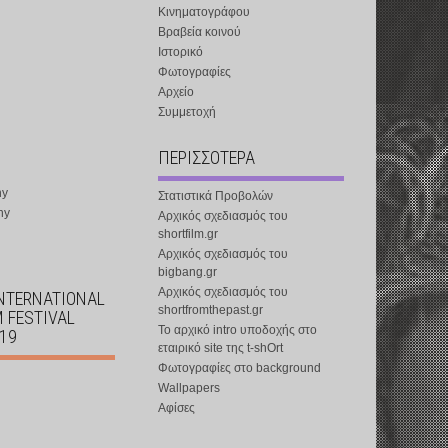
Κινηματογράφου
Βραβεία κοινού
Ιστορικό
Φωτογραφίες
Αρχείο
Συμμετοχή
ΠΕΡΙΣΣΟΤΕΡΑ
ny
Στατιστικά Προβολών
ny
Αρχικός σχεδιασμός του
shortfilm.gr
Αρχικός σχεδιασμός του
bigbang.gr
Αρχικός σχεδιασμός του
INTERNATIONAL
shortfromthepast.gr
M FESTIVAL
Το αρχικό intro υποδοχής στο
019
εταιρικό site της t-shOrt
Φωτογραφίες στο background
Wallpapers
Αφίσες