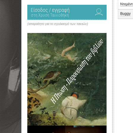
Ντεμέντ
Είσοδος / εγγραφή
Buggy
στη Χρυσή Ταινιοθήκη
(απαραίτητο για το σχολιασμό των ταινιών)