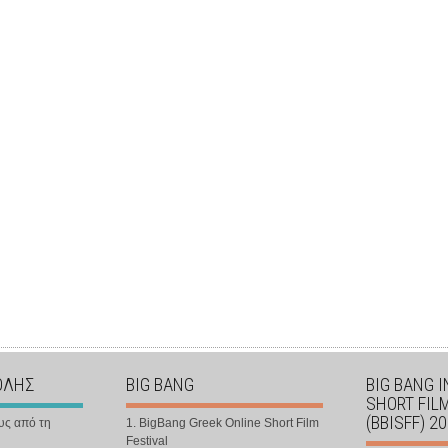
ΟΛΗΣ
BIG BANG
BIG BANG 
SHORT FIL
(BBISFF) 2
υς από τη
1. BigBang Greek Online Short Film
Festival