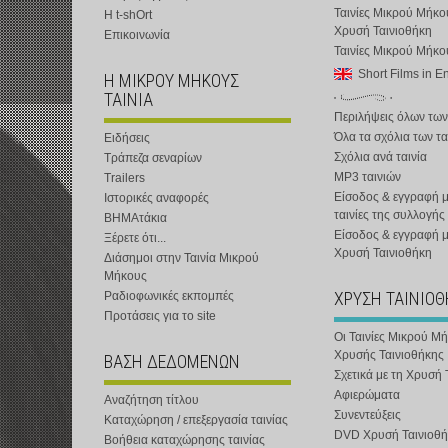
Ταινίες Μικρού Μήκο
Η t-shOrt
Χρυσή Ταινιοθήκη
Επικοινωνία
Ταινίες Μικρού Μήκ
Short Films in E
Η ΜΙΚΡΟΥ ΜΗΚΟΥΣ
ΤΑΙΝΙΑ
Περιλήψεις όλων των
Όλα τα σχόλια των τα
Ειδήσεις
Σχόλια ανά ταινία
Τράπεζα σεναρίων
MP3 ταινιών
Trailers
Είσοδος & εγγραφή μ
Ιστορικές αναφορές
ταινίες της συλλογής
ΒΗΜΑτάκια
Είσοδος & εγγραφή 
Ξέρετε ότι...
Χρυσή Ταινιοθήκη
Διάσημοι στην Ταινία Μικρού
Μήκους
ΧΡΥΣΗ ΤΑΙΝΙΟ
Ραδιοφωνικές εκπομπές
Προτάσεις για το site
Οι Ταινίες Μικρού Μ
Χρυσής Ταινιοθήκης
ΒΑΣΗ ΔΕΔΟΜΕΝΩΝ
Σχετικά με τη Χρυσή 
Αφιερώματα
Αναζήτηση τίτλου
Συνεντεύξεις
Καταχώρηση / επεξεργασία ταινίας
DVD Χρυσή Ταινιοθή
Βοήθεια καταχώρησης ταινίας