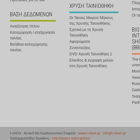
Προτάσεις για το site
Πλη
ΧΡΥΣΗ ΤΑΙΝΙΟΘΗΚΗ
Ιστο
ΒΑΣΗ ΔΕΔΟΜΕΝΩΝ
Οι τα
Οι Ταινίες Μικρού Μήκους
της Χρυσής Ταινιοθήκης
Αναζήτηση τίτλου
BIG
Σχετικά με τη Χρυσή
Καταχώρηση / επεξεργασία
IN
Ταινιοθήκη
ταινίας
SHO
Αφιερώματα
Βοήθεια καταχώρησης
(BB
Συνεντεύξεις
ταινίας
DVD Χρυσή Ταινιοθήκη 1
The 
Είσοδος & εγγραφή μελών
une
στη Χρυσή Ταινιοθήκη
Movi
Awar
Rule
Gall
Supp
Part
t-shOrt : Αστική Μη Κερδοσκοπική Εταιρεία :
www.t-short.gr
:
info@t-short.gr
Χατζημιχαηλίδης Κυριάκος :
http://www.t-short.gr/Kyr/