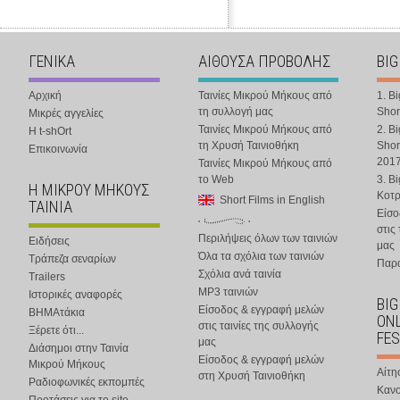
ΓΕΝΙΚΑ
ΑΙΘΟΥΣΑ ΠΡΟΒΟΛΗΣ
BIG
Αρχική
Ταινίες Μικρού Μήκους από
1. B
τη συλλογή μας
Shor
Μικρές αγγελίες
Ταινίες Μικρού Μήκους από
2. B
Η t-shOrt
τη Χρυσή Ταινιοθήκη
Shor
Επικοινωνία
201
Ταινίες Μικρού Μήκους από
το Web
3. B
Η ΜΙΚΡΟΥ ΜΗΚΟΥΣ
Κοτ
Short Films in English
ΤΑΙΝΙΑ
Είσο
στις
Περιλήψεις όλων των ταινιών
Ειδήσεις
μας
Όλα τα σχόλια των ταινιών
Τράπεζα σεναρίων
Παρα
Σχόλια ανά ταινία
Trailers
MP3 ταινιών
Ιστορικές αναφορές
BIG
Είσοδος & εγγραφή μελών
ΒΗΜΑτάκια
ONL
στις ταινίες της συλλογής
Ξέρετε ότι...
FES
μας
Διάσημοι στην Ταινία
Είσοδος & εγγραφή μελών
Μικρού Μήκους
Αίτη
στη Χρυσή Ταινιοθήκη
Ραδιοφωνικές εκπομπές
Κανο