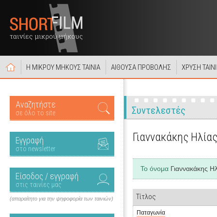
Η ΜΙΚΡΟΥ ΜΗΚΟΥΣ ΤΑΙΝΙΑ
ΑΙΘΟΥΣΑ ΠΡΟΒΟΛΗΣ
ΧΡΥΣΗ ΤΑΙΝ
Αναζητήστε
Συντελεστές
σε όλο το site
Γιαννακάκης Ηλία
Εγγραφή
στο newsletter
Το όνομα
Γιαννακάκης Ηλ
Είσοδος / εγγραφή
στις ταινίες μας
Τίτλος
(απαραίτητο για την ψηφοφορία των ταινιών)
Παταγωνία