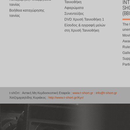
IN
Ταινιοθήκη
ταινίας
SHO
Αφιερώματα
Βοήθεια καταχώρησης
(BB
Συνεντεύξεις
ταινίας
DVD Χρυσή Ταινιοθήκη 1
The 
Είσοδος & εγγραφή μελών
une
στη Χρυσή Ταινιοθήκη
Movi
Awar
Rule
Gall
Supp
Part
t-shOrt : Αστική Μη Κερδοσκοπική Εταιρεία :
www.t-short.gr
:
info@t-short.gr
Χατζημιχαηλίδης Κυριάκος :
http://www.t-short.gr/Kyr/