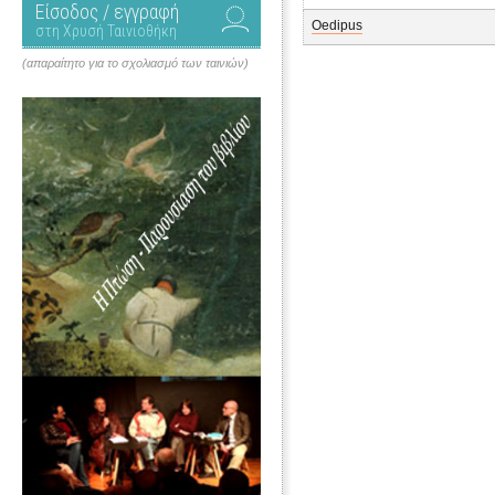
Είσοδος / εγγραφή
Oedipus
στη Χρυσή Ταινιοθήκη
(απαραίτητο για το σχολιασμό των ταινιών)