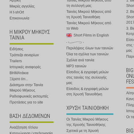
Αρχική
Ταινίες Μικρού Μήκους από
1. B
τη συλλογή μας
Shor
Μικρές αγγελίες
Ταινίες Μικρού Μήκους από
2. B
Η t-shOrt
τη Χρυσή Ταινιοθήκη
Shor
Επικοινωνία
201
Ταινίες Μικρού Μήκους από
το Web
3. B
Η ΜΙΚΡΟΥ ΜΗΚΟΥΣ
Κοτ
Short Films in English
ΤΑΙΝΙΑ
Είσο
στις
Περιλήψεις όλων των ταινιών
Ειδήσεις
μας
Όλα τα σχόλια των ταινιών
Τράπεζα σεναρίων
Παρα
Σχόλια ανά ταινία
Trailers
MP3 ταινιών
Ιστορικές αναφορές
BIG
Είσοδος & εγγραφή μελών
ΒΗΜΑτάκια
ONL
στις ταινίες της συλλογής
Ξέρετε ότι...
FES
μας
Διάσημοι στην Ταινία
Είσοδος & εγγραφή μελών
Μικρού Μήκους
Αίτη
στη Χρυσή Ταινιοθήκη
Ραδιοφωνικές εκπομπές
Κανο
Προτάσεις για το site
Πλη
ΧΡΥΣΗ ΤΑΙΝΙΟΘΗΚΗ
Ιστο
ΒΑΣΗ ΔΕΔΟΜΕΝΩΝ
Οι τα
Οι Ταινίες Μικρού Μήκους
της Χρυσής Ταινιοθήκης
Αναζήτηση τίτλου
BIG
Σχετικά με τη Χρυσή
Καταχώρηση / επεξεργασία