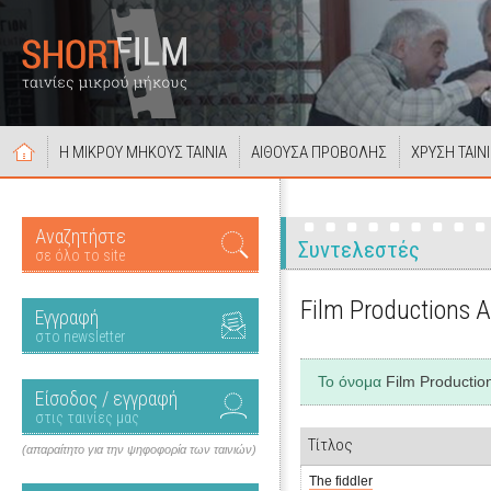
Η ΜΙΚΡΟΥ ΜΗΚΟΥΣ ΤΑΙΝΙΑ
ΑΙΘΟΥΣΑ ΠΡΟΒΟΛΗΣ
ΧΡΥΣΗ ΤΑΙΝ
Αναζητήστε
Συντελεστές
σε όλο το site
Film Productions 
Εγγραφή
στο newsletter
Το όνομα
Film Productio
Είσοδος / εγγραφή
στις ταινίες μας
Τίτλος
(απαραίτητο για την ψηφοφορία των ταινιών)
The fiddler