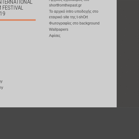
INTERNATIONAL
shortfromthepast.gr
M FESTIVAL
Το αρχικό intro υποδοχής στο
019
εταιρικό site της t-shOrt
Φωτογραφίες στο background
Wallpapers
Αφίσες
ny
ny
copyright © 2002-2026 by
t-shOrt
: all rights reserved
web design by
ward15