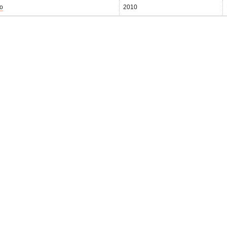
ίο
2010