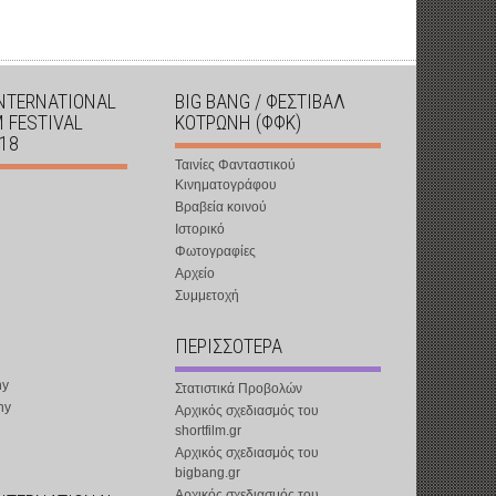
INTERNATIONAL
BIG BANG / ΦΕΣΤΙΒΑΛ
M FESTIVAL
ΚΟΤΡΩΝΗ (ΦΦΚ)
018
Ταινίες Φανταστικού
Κινηματογράφου
Βραβεία κοινού
Ιστορικό
Φωτογραφίες
Αρχείο
Συμμετοχή
ΠΕΡΙΣΣΟΤΕΡΑ
ny
Στατιστικά Προβολών
ny
Αρχικός σχεδιασμός του
shortfilm.gr
Αρχικός σχεδιασμός του
bigbang.gr
Αρχικός σχεδιασμός του