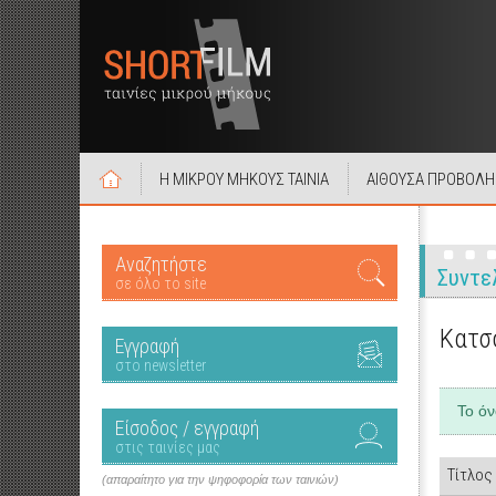
Η ΜΙΚΡΟΥ ΜΗΚΟΥΣ ΤΑΙΝΙΑ
ΑΙΘΟΥΣΑ ΠΡΟΒΟΛΗ
Αναζητήστε
Συντε
σε όλο το site
Κατσ
Εγγραφή
στο newsletter
Το ό
Είσοδος / εγγραφή
στις ταινίες μας
Τίτλος
(απαραίτητο για την ψηφοφορία των ταινιών)