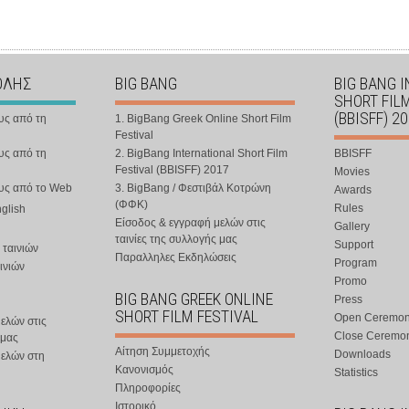
ΟΛΗΣ
BIG BANG
BIG BANG 
SHORT FIL
(BBISFF) 2
υς από τη
1. BigBang Greek Online Short Film
Festival
υς από τη
2. BigBang International Short Film
BBISFF
Festival (BBISFF) 2017
Movies
ους από το Web
3. BigBang / Φεστιβάλ Κοτρώνη
Awards
(ΦΦΚ)
Rules
nglish
Είσοδος & εγγραφή μελών στις
Gallery
ταινίες της συλλογής μας
Support
 ταινιών
Παραλληλες Εκδηλώσεις
Program
ινιών
Promo
BIG BANG GREEK ONLINE
Press
SHORT FILM FESTIVAL
Open Ceremo
ελών στις
Close Ceremo
 μας
Αίτηση Συμμετοχής
Downloads
μελών στη
Κανονισμός
Statistics
Πληροφορίες
Ιστορικό