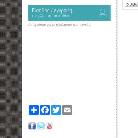
Το βιβλ
Είσοδος / εγγραφή
στη Χρυσή Ταινιοθήκη
(απαραίτητο για το σχολιασμό των ταινιών)
Share
Facebook
Twitter
Email