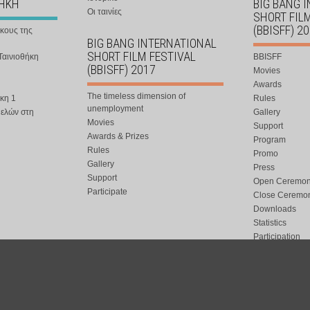
ΘΗΚΗ
BIG BANG 
Οι ταινίες
SHORT FIL
(BBISFF) 2
ήκους της
BIG BANG INTERNATIONAL
SHORT FILM FESTIVAL
Ταινιοθήκη
BBISFF
(BBISFF) 2017
Movies
Awards
The timeless dimension of
κη 1
Rules
unemployment
μελών στη
Gallery
Movies
Support
Awards & Prizes
Program
Rules
Promo
Gallery
Press
Support
Open Ceremo
Participate
Close Ceremo
Downloads
Statistics
Participation
Special Event
ort.gr