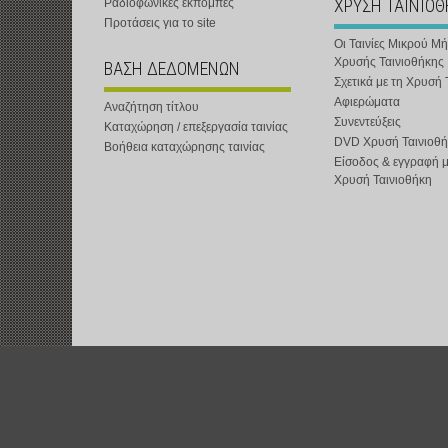
ΧΡΥΣΗ ΤΑΙΝΙΟ
Ραδιοφωνικές εκπομπές
Προτάσεις για το site
Οι Ταινίες Μικρού Μ
Χρυσής Ταινιοθήκης
ΒΑΣΗ ΔΕΔΟΜΕΝΩΝ
Σχετικά με τη Χρυσή 
Αφιερώματα
Αναζήτηση τίτλου
Συνεντεύξεις
Καταχώρηση / επεξεργασία ταινίας
DVD Χρυσή Ταινιοθή
Βοήθεια καταχώρησης ταινίας
Είσοδος & εγγραφή 
Χρυσή Ταινιοθήκη
t-shOrt : Αστική Μη Κερδοσκοπική Εταιρεία :
www.t-short.gr
:
info@t-sh
Χατζημιχαηλίδης Κυριάκος :
http://www.t-short.gr/Kyr/