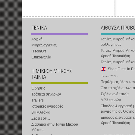
ΓΕΝΙΚΑ
ΑΙΘΟΥΣΑ ΠΡΟΒ
Αρχική
Ταινίες Μικρού Μήκο
συλλογή μας
Μικρές αγγελίες
Ταινίες Μικρού Μήκο
Η t-shOrt
Χρυσή Ταινιοθήκη
Επικοινωνία
Ταινίες Μικρού Μήκ
Short Films in E
Η ΜΙΚΡΟΥ ΜΗΚΟΥΣ
ΤΑΙΝΙΑ
Περιλήψεις όλων των
Όλα τα σχόλια των τα
Ειδήσεις
Σχόλια ανά ταινία
Τράπεζα σεναρίων
MP3 ταινιών
Trailers
Είσοδος & εγγραφή μ
Ιστορικές αναφορές
ταινίες της συλλογής
ΒΗΜΑτάκια
Είσοδος & εγγραφή 
Ξέρετε ότι...
Χρυσή Ταινιοθήκη
Διάσημοι στην Ταινία Μικρού
Μήκους