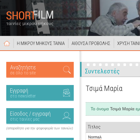
Η ΜΙΚΡΟΥ ΜΗΚΟΥΣ ΤΑΙΝΙΑ
ΑΙΘΟΥΣΑ ΠΡΟΒΟΛΗΣ
ΧΡΥΣΗ ΤΑΙΝ
Αναζητήστε
Συντελεστές
σε όλο το site
Τσιμά Μαρία
Εγγραφή
στο newsletter
Το όνομα
Τσιμά Μαρία
εμ
Είσοδος / εγγραφή
στις ταινίες μας
Τίτλος
(απαραίτητο για την ψηφοφορία των ταινιών)
Normaλ