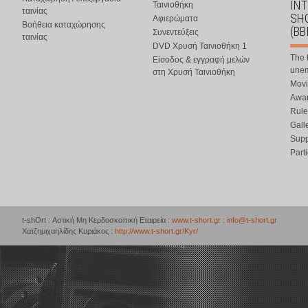
IN
Ταινιοθήκη
ταινίας
SHO
Αφιερώματα
Βοήθεια καταχώρησης
(BB
Συνεντεύξεις
ταινίας
DVD Χρυσή Ταινιοθήκη 1
The 
Είσοδος & εγγραφή μελών
une
στη Χρυσή Ταινιοθήκη
Movi
Awar
Rule
Gall
Supp
Part
t-shOrt : Αστική Μη Κερδοσκοπική Εταιρεία :
www.t-short.gr
:
info@t-short.gr
Χατζημιχαηλίδης Κυριάκος :
http://www.t-short.gr/Kyr/