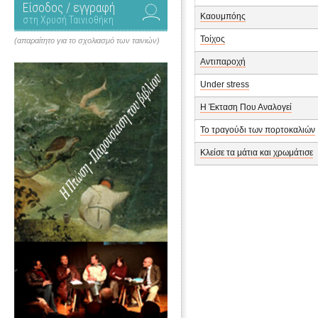
Είσοδος / εγγραφή
Καουμπόης
στη Χρυσή Ταινιοθήκη
Τοίχος
(απαραίτητο για το σχολιασμό των ταινιών)
Αντιπαροχή
Under stress
Η Έκταση Που Αναλογεί
Το τραγούδι των πορτοκαλιών
Κλείσε τα μάτια και χρωμάτισε