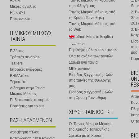
Αρχική
Ταινίες Μικρού Μήκους από
1. B
τη συλλογή μας
Shor
Μικρές αγγελίες
Ταινίες Μικρού Μήκους από
2. B
Η t-shOrt
τη Χρυσή Ταινιοθήκη
Shor
Επικοινωνία
201
Ταινίες Μικρού Μήκους από
το Web
3. B
Η ΜΙΚΡΟΥ ΜΗΚΟΥΣ
Κοτ
Short Films in English
ΤΑΙΝΙΑ
Είσο
στις
Περιλήψεις όλων των ταινιών
Ειδήσεις
μας
Όλα τα σχόλια των ταινιών
Τράπεζα σεναρίων
Παρα
Σχόλια ανά ταινία
Trailers
MP3 ταινιών
Ιστορικές αναφορές
BIG
Είσοδος & εγγραφή μελών
ΒΗΜΑτάκια
ONL
στις ταινίες της συλλογής
Ξέρετε ότι...
FES
μας
Διάσημοι στην Ταινία
Είσοδος & εγγραφή μελών
Μικρού Μήκους
Αίτη
στη Χρυσή Ταινιοθήκη
Ραδιοφωνικές εκπομπές
Κανο
Προτάσεις για το site
Πλη
ΧΡΥΣΗ ΤΑΙΝΙΟΘΗΚΗ
Ιστο
ΒΑΣΗ ΔΕΔΟΜΕΝΩΝ
Οι τα
Οι Ταινίες Μικρού Μήκους
της Χρυσής Ταινιοθήκης
Αναζήτηση τίτλου
BIG
Σχετικά με τη Χρυσή
Καταχώρηση / επεξεργασία