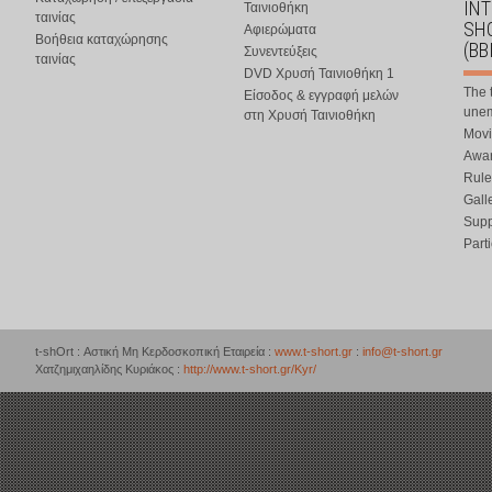
IN
Ταινιοθήκη
ταινίας
SHO
Αφιερώματα
Βοήθεια καταχώρησης
(BB
Συνεντεύξεις
ταινίας
DVD Χρυσή Ταινιοθήκη 1
The 
Είσοδος & εγγραφή μελών
une
στη Χρυσή Ταινιοθήκη
Movi
Awar
Rule
Gall
Supp
Part
t-shOrt : Αστική Μη Κερδοσκοπική Εταιρεία :
www.t-short.gr
:
info@t-short.gr
Χατζημιχαηλίδης Κυριάκος :
http://www.t-short.gr/Kyr/