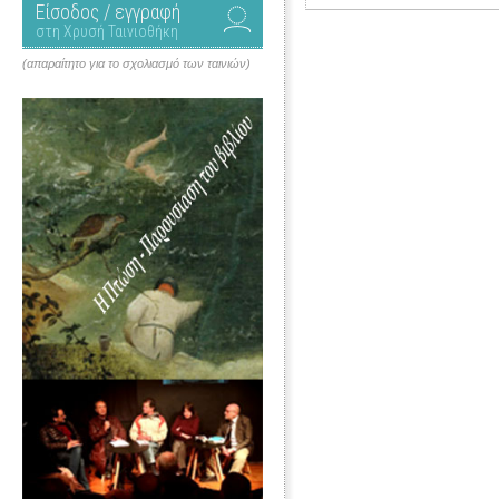
Είσοδος / εγγραφή
στη Χρυσή Ταινιοθήκη
(απαραίτητο για το σχολιασμό των ταινιών)