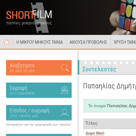
Η ΜΙΚΡΟΥ ΜΗΚΟΥΣ ΤΑΙΝΙΑ
ΑΙΘΟΥΣΑ ΠΡΟΒΟΛΗΣ
ΧΡΥΣΗ ΤΑΙΝ
Αναζητήστε
Συντελεστές
σε όλο το site
Παπαηλίας Δημήτ
Εγγραφή
στο newsletter
Το όνομα
Παπαηλίας Δη
Είσοδος / εγγραφή
στις ταινίες μας
Τίτλος
(απαραίτητο για την ψηφοφορία των ταινιών)
Δώρο Θεού