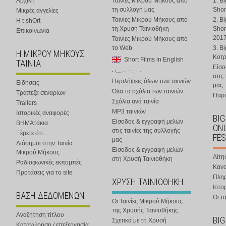
Αρχική
Ταινίες Μικρού Μήκους από
1. B
τη συλλογή μας
Shor
Μικρές αγγελίες
Ταινίες Μικρού Μήκους από
2. B
Η t-shOrt
τη Χρυσή Ταινιοθήκη
Shor
Επικοινωνία
201
Ταινίες Μικρού Μήκους από
το Web
3. B
Η ΜΙΚΡΟΥ ΜΗΚΟΥΣ
Κοτ
Short Films in English
ΤΑΙΝΙΑ
Είσο
στις
Περιλήψεις όλων των ταινιών
Ειδήσεις
μας
Όλα τα σχόλια των ταινιών
Τράπεζα σεναρίων
Παρα
Σχόλια ανά ταινία
Trailers
MP3 ταινιών
Ιστορικές αναφορές
BIG
Είσοδος & εγγραφή μελών
ΒΗΜΑτάκια
ONL
στις ταινίες της συλλογής
Ξέρετε ότι...
FES
μας
Διάσημοι στην Ταινία
Είσοδος & εγγραφή μελών
Μικρού Μήκους
Αίτη
στη Χρυσή Ταινιοθήκη
Ραδιοφωνικές εκπομπές
Κανο
Προτάσεις για το site
Πλη
ΧΡΥΣΗ ΤΑΙΝΙΟΘΗΚΗ
Ιστο
ΒΑΣΗ ΔΕΔΟΜΕΝΩΝ
Οι τα
Οι Ταινίες Μικρού Μήκους
της Χρυσής Ταινιοθήκης
Αναζήτηση τίτλου
BIG
Σχετικά με τη Χρυσή
Καταχώρηση / επεξεργασία