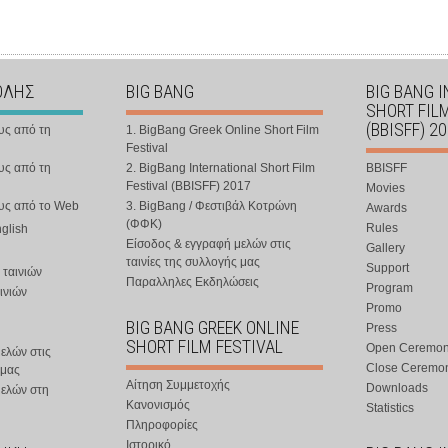
ΟΛΗΣ
BIG BANG
BIG BANG 
SHORT FIL
(BBISFF) 2
υς από τη
1. BigBang Greek Online Short Film
Festival
υς από τη
2. BigBang International Short Film
BBISFF
Festival (BBISFF) 2017
Movies
ους από το Web
3. BigBang / Φεστιβάλ Κοτρώνη
Awards
(ΦΦΚ)
Rules
nglish
Είσοδος & εγγραφή μελών στις
Gallery
ταινίες της συλλογής μας
Support
 ταινιών
Παραλληλες Εκδηλώσεις
Program
ινιών
Promo
BIG BANG GREEK ONLINE
Press
SHORT FILM FESTIVAL
Open Ceremo
ελών στις
Close Ceremo
 μας
Αίτηση Συμμετοχής
Downloads
μελών στη
Κανονισμός
Statistics
Πληροφορίες
Ιστορικό