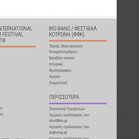
INTERNATIONAL
BIG BANG / ΦΕΣΤΙΒΑΛ
M FESTIVAL
ΚΟΤΡΩΝΗ (ΦΦΚ)
018
Ταινίες Φανταστικού
Κινηματογράφου
Βραβεία κοινού
Ιστορικό
Φωτογραφίες
Αρχείο
Συμμετοχή
ΠΕΡΙΣΣΟΤΕΡΑ
ny
Στατιστικά Προβολών
ny
Αρχικός σχεδιασμός του
shortfilm.gr
Αρχικός σχεδιασμός του
bigbang.gr
Αρχικός σχεδιασμός του