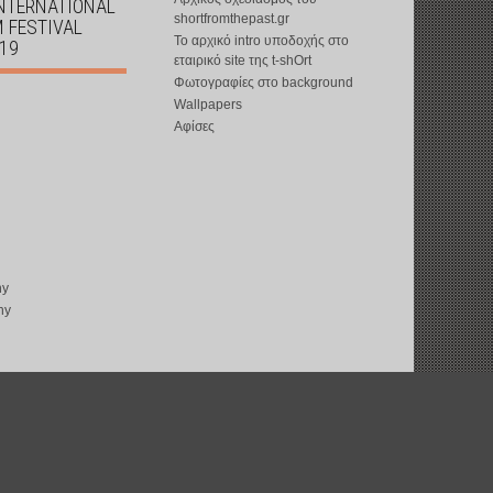
INTERNATIONAL
shortfromthepast.gr
M FESTIVAL
Το αρχικό intro υποδοχής στο
019
εταιρικό site της t-shOrt
Φωτογραφίες στο background
Wallpapers
Αφίσες
ny
ny
copyright © 2002-2026 by
t-shOrt
: all rights reserved
web design by
ward15