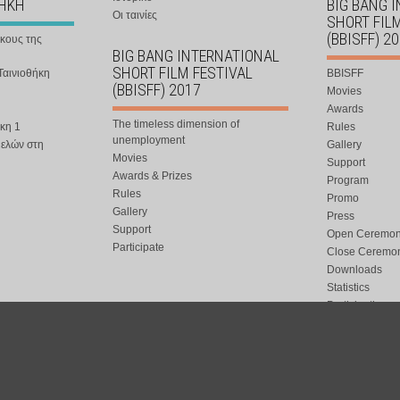
ΘΗΚΗ
BIG BANG 
Οι ταινίες
SHORT FIL
(BBISFF) 2
ήκους της
BIG BANG INTERNATIONAL
SHORT FILM FESTIVAL
Ταινιοθήκη
BBISFF
(BBISFF) 2017
Movies
Awards
The timeless dimension of
κη 1
Rules
unemployment
μελών στη
Gallery
Movies
Support
Awards & Prizes
Program
Rules
Promo
Gallery
Press
Support
Open Ceremo
Participate
Close Ceremo
Downloads
Statistics
Participation
Special Event
ort.gr