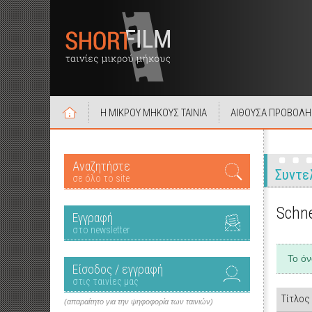
Η ΜΙΚΡΟΥ ΜΗΚΟΥΣ ΤΑΙΝΙΑ
ΑΙΘΟΥΣΑ ΠΡΟΒΟΛΗ
Αναζητήστε
Συντε
σε όλο το site
Schne
Εγγραφή
στο newsletter
Το ό
Είσοδος / εγγραφή
στις ταινίες μας
Τίτλος
(απαραίτητο για την ψηφοφορία των ταινιών)