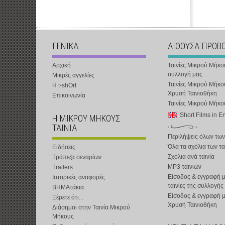
ΓΕΝΙΚΑ
ΑΙΘΟΥΣΑ ΠΡΟΒ
Αρχική
Ταινίες Μικρού Μήκο
συλλογή μας
Μικρές αγγελίες
Ταινίες Μικρού Μήκο
Η t-shOrt
Χρυσή Ταινιοθήκη
Επικοινωνία
Ταινίες Μικρού Μήκ
Short Films in E
Η ΜΙΚΡΟΥ ΜΗΚΟΥΣ
ΤΑΙΝΙΑ
Περιλήψεις όλων των
Όλα τα σχόλια των τα
Ειδήσεις
Σχόλια ανά ταινία
Τράπεζα σεναρίων
MP3 ταινιών
Trailers
Είσοδος & εγγραφή μ
Ιστορικές αναφορές
ταινίες της συλλογής
ΒΗΜΑτάκια
Είσοδος & εγγραφή 
Ξέρετε ότι...
Χρυσή Ταινιοθήκη
Διάσημοι στην Ταινία Μικρού
Μήκους