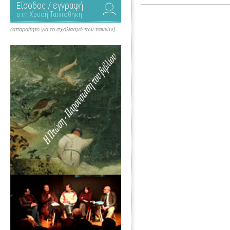
Είσοδος / εγγραφή
στη Χρυσή Ταινιοθήκη
(απαραίτητο για το σχολιασμό των ταινιών)