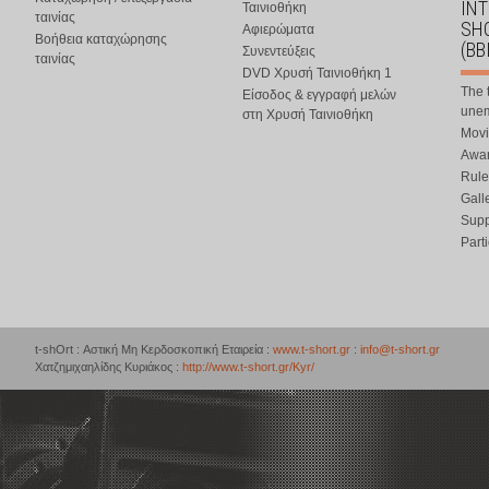
IN
Ταινιοθήκη
ταινίας
SHO
Αφιερώματα
Βοήθεια καταχώρησης
(BB
Συνεντεύξεις
ταινίας
DVD Χρυσή Ταινιοθήκη 1
The 
Είσοδος & εγγραφή μελών
une
στη Χρυσή Ταινιοθήκη
Movi
Awar
Rule
Gall
Supp
Part
t-shOrt : Αστική Μη Κερδοσκοπική Εταιρεία :
www.t-short.gr
:
info@t-short.gr
Χατζημιχαηλίδης Κυριάκος :
http://www.t-short.gr/Kyr/