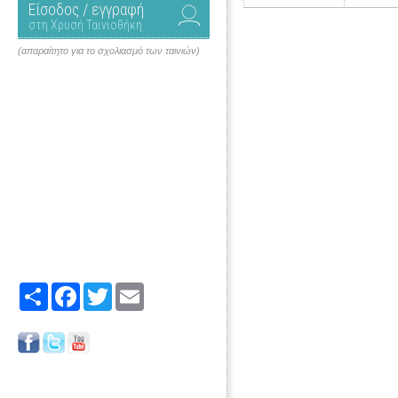
Είσοδος / εγγραφή
στη Χρυσή Ταινιοθήκη
(απαραίτητο για το σχολιασμό των ταινιών)
Share
Facebook
Twitter
Email