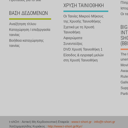
Προτάσεις για το site
Πλη
ΧΡΥΣΗ ΤΑΙΝΙΟΘΗΚΗ
Ιστο
ΒΑΣΗ ΔΕΔΟΜΕΝΩΝ
Οι τα
Οι Ταινίες Μικρού Μήκους
της Χρυσής Ταινιοθήκης
Αναζήτηση τίτλου
BIG
Σχετικά με τη Χρυσή
Καταχώρηση / επεξεργασία
IN
Ταινιοθήκη
ταινίας
SHO
Αφιερώματα
Βοήθεια καταχώρησης
(BB
Συνεντεύξεις
ταινίας
DVD Χρυσή Ταινιοθήκη 1
The 
Είσοδος & εγγραφή μελών
une
στη Χρυσή Ταινιοθήκη
Movi
Awar
Rule
Gall
Supp
Part
t-shOrt : Αστική Μη Κερδοσκοπική Εταιρεία :
www.t-short.gr
:
info@t-short.gr
Χατζημιχαηλίδης Κυριάκος :
http://www.t-short.gr/Kyr/