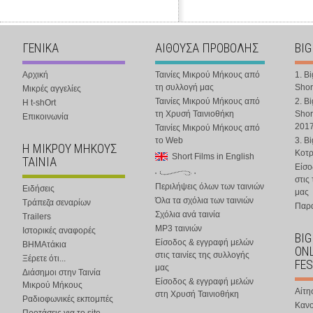
ΓΕΝΙΚΑ
ΑΙΘΟΥΣΑ ΠΡΟΒΟΛΗΣ
BIG
Αρχική
Ταινίες Μικρού Μήκους από
1. B
τη συλλογή μας
Shor
Μικρές αγγελίες
Ταινίες Μικρού Μήκους από
2. B
Η t-shOrt
τη Χρυσή Ταινιοθήκη
Shor
Επικοινωνία
201
Ταινίες Μικρού Μήκους από
το Web
3. B
Η ΜΙΚΡΟΥ ΜΗΚΟΥΣ
Κοτ
Short Films in English
ΤΑΙΝΙΑ
Είσο
στις
Περιλήψεις όλων των ταινιών
Ειδήσεις
μας
Όλα τα σχόλια των ταινιών
Τράπεζα σεναρίων
Παρα
Σχόλια ανά ταινία
Trailers
MP3 ταινιών
Ιστορικές αναφορές
BIG
Είσοδος & εγγραφή μελών
ΒΗΜΑτάκια
ONL
στις ταινίες της συλλογής
Ξέρετε ότι...
FES
μας
Διάσημοι στην Ταινία
Είσοδος & εγγραφή μελών
Μικρού Μήκους
Αίτη
στη Χρυσή Ταινιοθήκη
Ραδιοφωνικές εκπομπές
Κανο