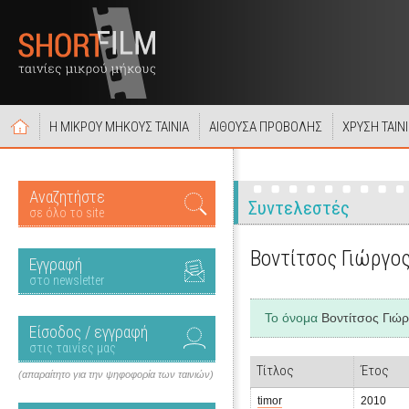
Η ΜΙΚΡΟΥ ΜΗΚΟΥΣ ΤΑΙΝΙΑ
ΑΙΘΟΥΣΑ ΠΡΟΒΟΛΗΣ
ΧΡΥΣΗ ΤΑΙΝ
Αναζητήστε
Συντελεστές
σε όλο το site
Βοντίτσος Γιώργο
Εγγραφή
στο newsletter
Το όνομα
Βοντίτσος Γιώ
Είσοδος / εγγραφή
στις ταινίες μας
Τίτλος
Έτος
(απαραίτητο για την ψηφοφορία των ταινιών)
timor
2010