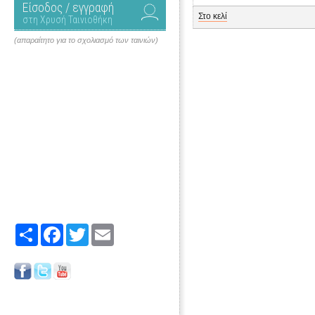
Είσοδος / εγγραφή
Στο κελί
στη Χρυσή Ταινιοθήκη
(απαραίτητο για το σχολιασμό των ταινιών)
Share
Facebook
Twitter
Email