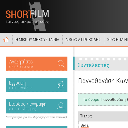
Η ΜΙΚΡΟΥ ΜΗΚΟΥΣ ΤΑΙΝΙΑ
ΑΙΘΟΥΣΑ ΠΡΟΒΟΛΗΣ
ΧΡΥΣΗ ΤΑΙΝ
Αναζητήστε
Συντελεστές
σε όλο το site
Γιαννοθανάση Κων
Εγγραφή
στο newsletter
Το όνομα
Γιαννοθανάση 
Είσοδος / εγγραφή
στις ταινίες μας
Τίτλος
(απαραίτητο για την ψηφοφορία των ταινιών)
Bella