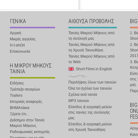
ΓΕΝΙΚΑ
ΑΙΘΟΥΣΑ ΠΡΟΒΟΛΗΣ
BIG
Αρχική
Ταινίες Μικρού Μήκους από
1. B
τη συλλογή μας
Shor
Μικρές αγγελίες
Ταινίες Μικρού Μήκους από
2. B
Η t-shOrt
τη Χρυσή Ταινιοθήκη
Shor
Επικοινωνία
201
Ταινίες Μικρού Μήκους από
το Web
3. B
Η ΜΙΚΡΟΥ ΜΗΚΟΥΣ
Κοτ
Short Films in English
ΤΑΙΝΙΑ
Είσο
στις
Περιλήψεις όλων των ταινιών
Ειδήσεις
μας
Όλα τα σχόλια των ταινιών
Τράπεζα σεναρίων
Παρα
Σχόλια ανά ταινία
Trailers
MP3 ταινιών
Ιστορικές αναφορές
BIG
Είσοδος & εγγραφή μελών
ΒΗΜΑτάκια
ONL
στις ταινίες της συλλογής
Ξέρετε ότι...
FES
μας
Διάσημοι στην Ταινία
Είσοδος & εγγραφή μελών
Μικρού Μήκους
Αίτη
στη Χρυσή Ταινιοθήκη
Ραδιοφωνικές εκπομπές
Κανο