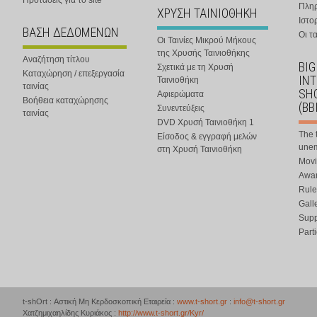
Προτάσεις για το site
Πλη
ΧΡΥΣΗ ΤΑΙΝΙΟΘΗΚΗ
Ιστο
ΒΑΣΗ ΔΕΔΟΜΕΝΩΝ
Οι τα
Οι Ταινίες Μικρού Μήκους
της Χρυσής Ταινιοθήκης
Αναζήτηση τίτλου
BIG
Σχετικά με τη Χρυσή
Καταχώρηση / επεξεργασία
IN
Ταινιοθήκη
ταινίας
SHO
Αφιερώματα
Βοήθεια καταχώρησης
(BB
Συνεντεύξεις
ταινίας
DVD Χρυσή Ταινιοθήκη 1
The 
Είσοδος & εγγραφή μελών
une
στη Χρυσή Ταινιοθήκη
Movi
Awar
Rule
Gall
Supp
Part
t-shOrt : Αστική Μη Κερδοσκοπική Εταιρεία :
www.t-short.gr
:
info@t-short.gr
Χατζημιχαηλίδης Κυριάκος :
http://www.t-short.gr/Kyr/