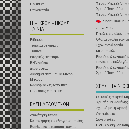
Ταινίες Μικρού Μήκο
Η t-shOrt
Χρυσή Ταινιοθήκη
Επικοινωνία
Ταινίες Μικρού Μήκ
Short Films in E
Η ΜΙΚΡΟΥ ΜΗΚΟΥΣ
ΤΑΙΝΙΑ
Περιλήψεις όλων των
Όλα τα σχόλια των τα
Ειδήσεις
Σχόλια ανά ταινία
Τράπεζα σεναρίων
MP3 ταινιών
Trailers
Είσοδος & εγγραφή μ
Ιστορικές αναφορές
ταινίες της συλλογής
ΒΗΜΑτάκια
Είσοδος & εγγραφή 
Ξέρετε ότι...
Χρυσή Ταινιοθήκη
Διάσημοι στην Ταινία Μικρού
Μήκους
ΧΡΥΣΗ ΤΑΙΝΙΟ
Ραδιοφωνικές εκπομπές
Προτάσεις για το site
Οι Ταινίες Μικρού Μ
Χρυσής Ταινιοθήκης
ΒΑΣΗ ΔΕΔΟΜΕΝΩΝ
Σχετικά με τη Χρυσή 
Αφιερώματα
Αναζήτηση τίτλου
Συνεντεύξεις
Καταχώρηση / επεξεργασία ταινίας
DVD Χρυσή Ταινιοθή
Βοήθεια καταχώρησης ταινίας