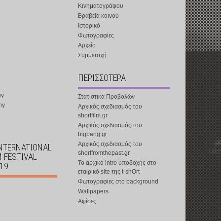
Κινηματογράφου
Βραβεία κοινού
Ιστορικό
Φωτογραφίες
Αρχείο
Συμμετοχή
ΠΕΡΙΣΣΟΤΕΡΑ
ny
Στατιστικά Προβολών
ny
Αρχικός σχεδιασμός του
shortfilm.gr
Αρχικός σχεδιασμός του
bigbang.gr
Αρχικός σχεδιασμός του
INTERNATIONAL
shortfromthepast.gr
M FESTIVAL
Το αρχικό intro υποδοχής στο
019
εταιρικό site της t-shOrt
Φωτογραφίες στο background
Wallpapers
Αφίσες