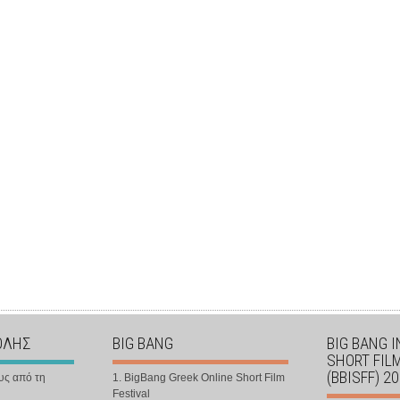
ΟΛΗΣ
BIG BANG
BIG BANG 
SHORT FIL
(BBISFF) 2
υς από τη
1. BigBang Greek Online Short Film
Festival