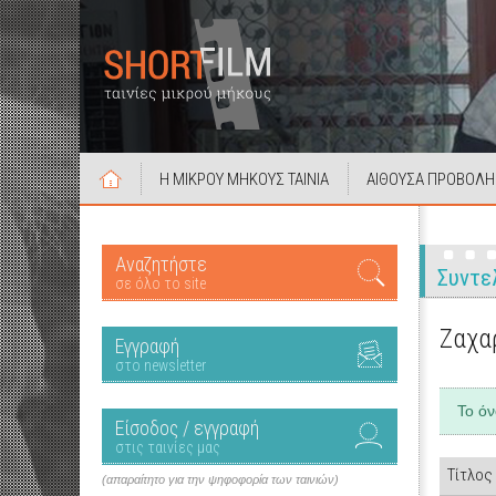
Η ΜΙΚΡΟΥ ΜΗΚΟΥΣ ΤΑΙΝΙΑ
ΑΙΘΟΥΣΑ ΠΡΟΒΟΛΗ
Αναζητήστε
Συντε
σε όλο το site
Ζαχα
Εγγραφή
στο newsletter
Το ό
Είσοδος / εγγραφή
στις ταινίες μας
Τίτλος
(απαραίτητο για την ψηφοφορία των ταινιών)