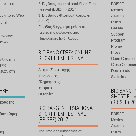
υς από τη
2. BigBang International Short Film
BBISFF
Festival (BBISFF) 2017
Movies
ους από το Web
3. BigBang / Φεστιβάλ Κοτρώνη
Awards
(ΦΦΚ)
Rules
nglish
Είσοδος & εγγραφή μελών στις
Gallery
ταινίες της συλλογής μας
Support
 ταινιών
Παραλληλες Εκδηλώσεις
Program
ινιών
Promo
BIG BANG GREEK ONLINE
Press
SHORT FILM FESTIVAL
Open Ceremo
ελών στις
Close Ceremo
 μας
Αίτηση Συμμετοχής
Downloads
μελών στη
Κανονισμός
Statistics
Πληροφορίες
Ιστορικό
ΘΗΚΗ
BIG BANG 
Οι ταινίες
SHORT FIL
(BBISFF) 2
ήκους της
BIG BANG INTERNATIONAL
SHORT FILM FESTIVAL
Ταινιοθήκη
BBISFF
(BBISFF) 2017
Movies
Awards
The timeless dimension of
κη 1
Rules