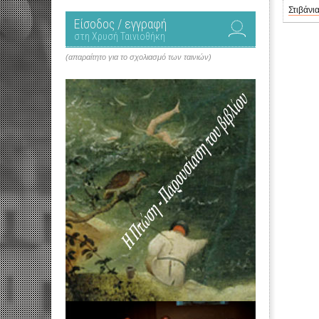
Στιβάνι
Είσοδος / εγγραφή
στη Χρυσή Ταινιοθήκη
(απαραίτητο για το σχολιασμό των ταινιών)