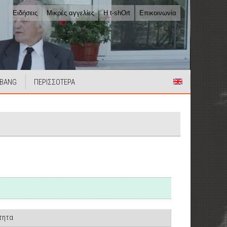
Ειδήσεις
Μικρές αγγελίες
Η t-shOrt
Επικοινωνία
 BANG
ΠΕΡΙΣΣΟΤΕΡΑ
τητα