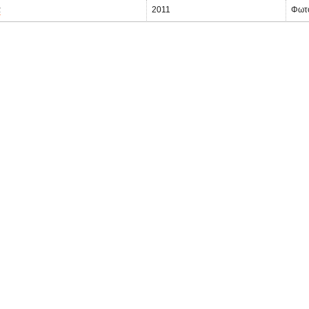
α
2011
Φωτ