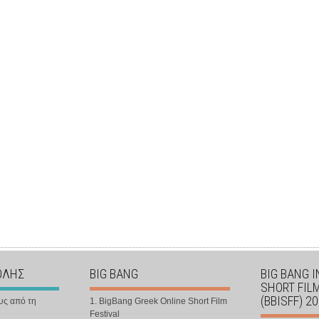
ΟΛΗΣ
BIG BANG
BIG BANG 
SHORT FIL
(BBISFF) 2
υς από τη
1. BigBang Greek Online Short Film
Festival