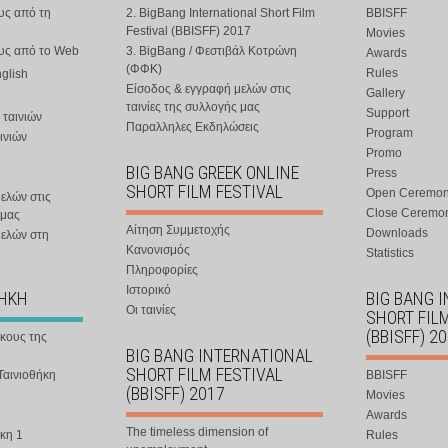
υς από τη
2. BigBang International Short Film
BBISFF
Festival (BBISFF) 2017
Movies
ους από το Web
3. BigBang / Φεστιβάλ Κοτρώνη
Awards
(ΦΦΚ)
Rules
nglish
Είσοδος & εγγραφή μελών στις
Gallery
ταινίες της συλλογής μας
Support
 ταινιών
Παραλληλες Εκδηλώσεις
Program
ινιών
Promo
BIG BANG GREEK ONLINE
Press
SHORT FILM FESTIVAL
Open Ceremo
ελών στις
Close Ceremo
 μας
Αίτηση Συμμετοχής
Downloads
μελών στη
Κανονισμός
Statistics
Πληροφορίες
Ιστορικό
ΘΗΚΗ
BIG BANG 
Οι ταινίες
SHORT FIL
(BBISFF) 2
ήκους της
BIG BANG INTERNATIONAL
SHORT FILM FESTIVAL
Ταινιοθήκη
BBISFF
(BBISFF) 2017
Movies
Awards
The timeless dimension of
κη 1
Rules