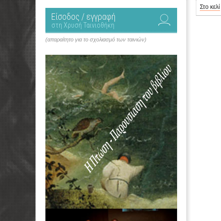
Στο κελί
Είσοδος / εγγραφή
στη Χρυσή Ταινιοθήκη
(απαραίτητο για το σχολιασμό των ταινιών)