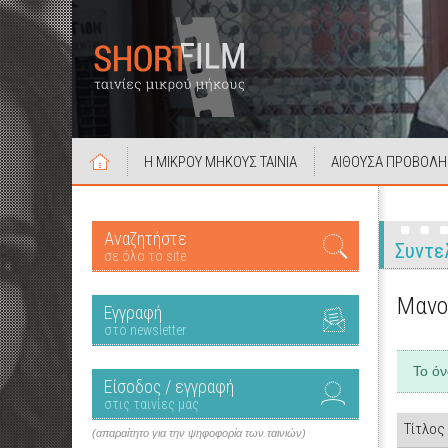
Η ΜΙΚΡΟΥ ΜΗΚΟΥΣ ΤΑΙΝΙΑ
ΑΙΘΟΥΣΑ ΠΡΟΒΟΛΗ
Αναζητήστε
Συντε
σε όλο το site
Μανο
Εγγραφή
στο newsletter
Το ό
Είσοδος / εγγραφή
στις ταινίες μας
Τίτλος
(απαραίτητο για την ψηφοφορία των ταινιών)