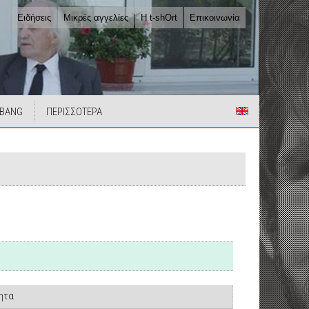
Ειδήσεις
Μικρές αγγελίες
Η t-shOrt
Επικοινωνία
 BANG
ΠΕΡΙΣΣΟΤΕΡΑ
τητα