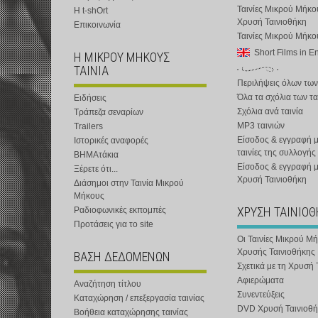
Ταινίες Μικρού Μήκο
Η t-shOrt
Χρυσή Ταινιοθήκη
Επικοινωνία
Ταινίες Μικρού Μήκ
Short Films in E
Η ΜΙΚΡΟΥ ΜΗΚΟΥΣ
ΤΑΙΝΙΑ
Περιλήψεις όλων των
Όλα τα σχόλια των τα
Ειδήσεις
Σχόλια ανά ταινία
Τράπεζα σεναρίων
MP3 ταινιών
Trailers
Είσοδος & εγγραφή μ
Ιστορικές αναφορές
ταινίες της συλλογής
ΒΗΜΑτάκια
Είσοδος & εγγραφή 
Ξέρετε ότι...
Χρυσή Ταινιοθήκη
Διάσημοι στην Ταινία Μικρού
Μήκους
ΧΡΥΣΗ ΤΑΙΝΙΟ
Ραδιοφωνικές εκπομπές
Προτάσεις για το site
Οι Ταινίες Μικρού Μ
Χρυσής Ταινιοθήκης
ΒΑΣΗ ΔΕΔΟΜΕΝΩΝ
Σχετικά με τη Χρυσή 
Αφιερώματα
Αναζήτηση τίτλου
Συνεντεύξεις
Καταχώρηση / επεξεργασία ταινίας
DVD Χρυσή Ταινιοθή
Βοήθεια καταχώρησης ταινίας