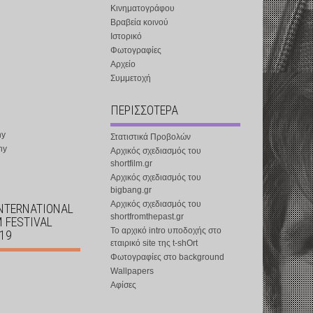
Κινηματογράφου
Βραβεία κοινού
Ιστορικό
Φωτογραφίες
Αρχείο
Συμμετοχή
ΠΕΡΙΣΣΟΤΕΡΑ
ny
Στατιστικά Προβολών
ny
Αρχικός σχεδιασμός του
shortfilm.gr
Αρχικός σχεδιασμός του
bigbang.gr
Αρχικός σχεδιασμός του
INTERNATIONAL
shortfromthepast.gr
M FESTIVAL
Το αρχικό intro υποδοχής στο
019
εταιρικό site της t-shOrt
Φωτογραφίες στο background
Wallpapers
Αφίσες