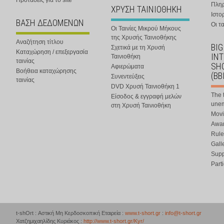
Προτάσεις για το site
Πλη
ΧΡΥΣΗ ΤΑΙΝΙΟΘΗΚΗ
Ιστο
ΒΑΣΗ ΔΕΔΟΜΕΝΩΝ
Οι τα
Οι Ταινίες Μικρού Μήκους
της Χρυσής Ταινιοθήκης
Αναζήτηση τίτλου
BIG
Σχετικά με τη Χρυσή
Καταχώρηση / επεξεργασία
IN
Ταινιοθήκη
ταινίας
SHO
Αφιερώματα
Βοήθεια καταχώρησης
(BB
Συνεντεύξεις
ταινίας
DVD Χρυσή Ταινιοθήκη 1
The 
Είσοδος & εγγραφή μελών
une
στη Χρυσή Ταινιοθήκη
Movi
Awar
Rule
Gall
Supp
Part
t-shOrt : Αστική Μη Κερδοσκοπική Εταιρεία :
www.t-short.gr
:
info@t-short.gr
Χατζημιχαηλίδης Κυριάκος :
http://www.t-short.gr/Kyr/