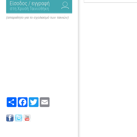
Είσοδος / εγγραφή
στη Χρυσή Ταινιοθήκη
(απαραίτητο για το σχολιασμό των ταινιών)
Share
Facebook
Twitter
Email