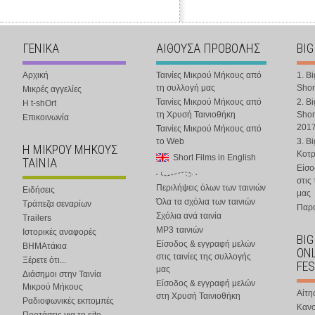
ΓΕΝΙΚΑ
ΑΙΘΟΥΣΑ ΠΡΟΒΟΛΗΣ
BIG
Αρχική
Ταινίες Μικρού Μήκους από
1. B
τη συλλογή μας
Shor
Μικρές αγγελίες
Ταινίες Μικρού Μήκους από
2. B
Η t-shOrt
τη Χρυσή Ταινιοθήκη
Shor
Επικοινωνία
201
Ταινίες Μικρού Μήκους από
το Web
3. B
Η ΜΙΚΡΟΥ ΜΗΚΟΥΣ
Κοτ
Short Films in English
ΤΑΙΝΙΑ
Είσο
στις
Περιλήψεις όλων των ταινιών
Ειδήσεις
μας
Όλα τα σχόλια των ταινιών
Τράπεζα σεναρίων
Παρα
Σχόλια ανά ταινία
Trailers
MP3 ταινιών
Ιστορικές αναφορές
BIG
Είσοδος & εγγραφή μελών
ΒΗΜΑτάκια
ONL
στις ταινίες της συλλογής
Ξέρετε ότι...
FES
μας
Διάσημοι στην Ταινία
Είσοδος & εγγραφή μελών
Μικρού Μήκους
Αίτη
στη Χρυσή Ταινιοθήκη
Ραδιοφωνικές εκπομπές
Κανο