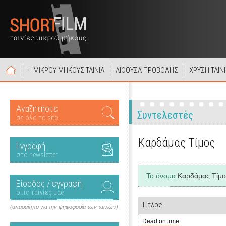
Η ΜΙΚΡΟΥ ΜΗΚΟΥΣ ΤΑΙΝΙΑ
ΑΙΘΟΥΣΑ ΠΡΟΒΟΛΗΣ
ΧΡΥΣΗ ΤΑΙΝ
Αναζητήστε
Συντελεστές
σε όλο το site
Καρδάμας Τίμος
Εγγραφή
στο newsletter
Το όνομα
Καρδάμας Τίμο
Είσοδος / εγγραφή
στις ταινίες μας
Τίτλος
(απαραίτητο για την ψηφοφορία των ταινιών)
Dead on time